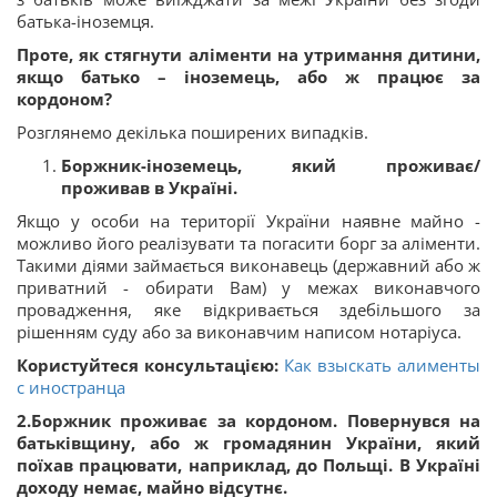
батька-іноземця.
Проте, як стягнути аліменти на утримання дитини,
якщо батько – іноземець, або ж працює за
кордоном?
Розглянемо декілька поширених випадків.
Боржник-іноземець, який проживає/
проживав в Україні.
Якщо у особи на території України наявне майно -
можливо його реалізувати та погасити борг за аліменти.
Такими діями займається виконавець (державний або ж
приватний - обирати Вам) у межах виконавчого
провадження, яке відкривається здебільшого за
рішенням суду або за виконавчим написом нотаріуса.
Користуйтеся консультацією:
Как взыскать алименты
с иностранца
2.Боржник проживає за кордоном. Повернувся на
батьківщину, або ж громадянин України, який
поїхав працювати, наприклад, до Польщі. В Україні
доходу немає, майно відсутнє.