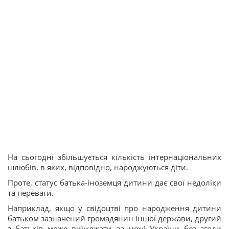
На сьогодні збільшується кількість інтернаціональних
шлюбів, в яких, відповідно, народжуються діти.
Проте, статус батька-іноземця дитини дає свої недоліки
та переваги.
Наприклад, якщо у свідоцтві про народження дитини
батьком зазначений громадянин іншої держави, другий
з батьків може виїжджати за межі України без згоди