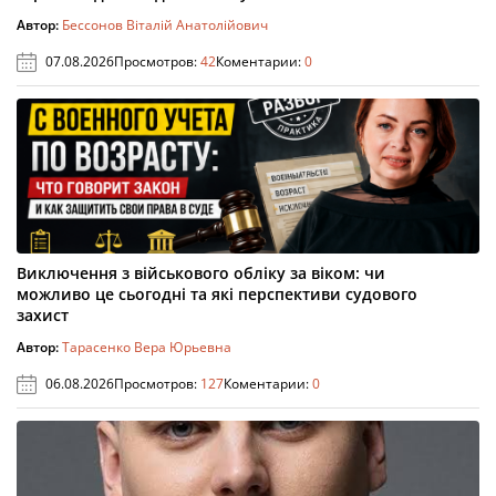
Автор:
Бессонов Віталій Анатолійович
07.08.2026
Просмотров:
42
Коментарии:
0
Виключення з військового обліку за віком: чи
можливо це сьогодні та які перспективи судового
захист
Автор:
Тарасенко Вера Юрьевна
06.08.2026
Просмотров:
127
Коментарии:
0