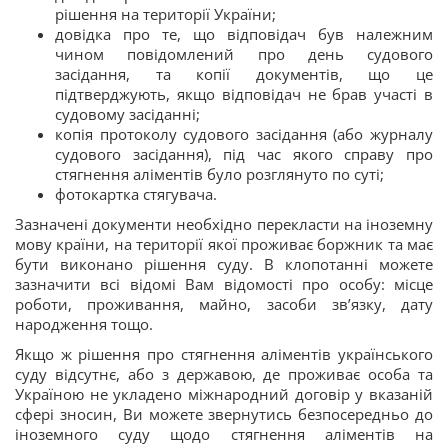
рішення на території України;
довідка про те, що відповідач був належним
чином повідомлений про день судового
засідання, та копії документів, що це
підтверджують, якщо відповідач не брав участі в
судовому засіданні;
копія протоколу судового засідання (або журналу
судового засідання), під час якого справу про
стягнення аліментів було розглянуто по суті;
фотокартка стягувача.
Зазначені документи необхідно перекласти на іноземну
мову країни, на території якої проживає боржник та має
бути виконано рішення суду. В клопотанні можете
зазначити всі відомі Вам відомості про особу: місце
роботи, проживання, майно, засоби зв’язку, дату
народження тощо.
Якщо ж рішення про стягнення аліментів українського
суду відсутнє, або з державою, де проживає особа та
Україною не укладено міжнародний договір у вказаній
сфері зносин, Ви можете звернутись безпосередньо до
іноземного суду щодо стягнення аліментів на