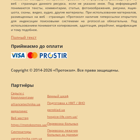
веб - страницах данного ресурса, если не указано иное. Под информацией
понимаются тексты, комментарии, статьи, фотоизображения, рисунки, ящик-
шота, сканы, видео, аудио, другие материалы. При использовании материалов,
размещенных на веб - страницах «Протокол» наличие гиперссылки открытого
для индексации поисковыми системами на protocol.ua обязательна. Под
использованием понимается копирования, адаптация, рерайтинг, модификация
и тому подобное.
Полный текст
Приймаємо до оплати
Copyright © 2014-2026 «Протокол». Все права защищены.
Партнёры
Серьги с
Винный шкаф
бриллиантами
Подготовка к НМТ / ВНО
alliancetechnika.ua
pereklad.ua
миралинкс
hospice-life.com.ua/
Веб мастер
Перевозка больных
https://motokosmos.ua/
Перевозка лежачих
Синтезаторы
больных за границу
agrotechnika.com.ua