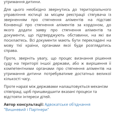
утримання дитини.
Для цього необхідно звернутись до територіального
управління юстиції за місцем реєстрації стягувача із
зверненням про стягнення аліментів на підставі
Конвенції про стягнення аліментів за кордоном, до
якого додати заяву про стягнення аліментів та
документи, що підтверджують обставини, на які ви
посилаєтесь. Всі документи мають бути перекладені на
мову тієї країни, органами якої буде розглядатись
справа.
Проте, зверніть увагу, що процес визнання рішення
суду на території іншої держави, або ж вирішення її
компетентними органами про стягнення аліментів на
утримання дитини потребуватиме достатньо великої
кількості часу.
Проте наразі між державами налаштовується механізм
співпраці, щоб пришвидшити вказані процеси та
відстояти інтереси дітей.
Автор консультації:
Адвокатське об'єднання
"Вишневий і Партнери"