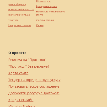
Шкафы купе
perevod.agency
Брендовые сумки
europeservice.com.ua
Натяжные потолки Nova
mk-translations.ua
Stelya
текст юа
maltina.com.ua
kievperevod.com.ua
Cылки
О проекте
Реклама на "Протокол"
"Протокол" без реклами!
Карта сайта
Тендер на юридическую услугу
Пользовательское соглашение
Допомогти ресурсу "Протокол"
Кредит онлайн
iGaming Protocol