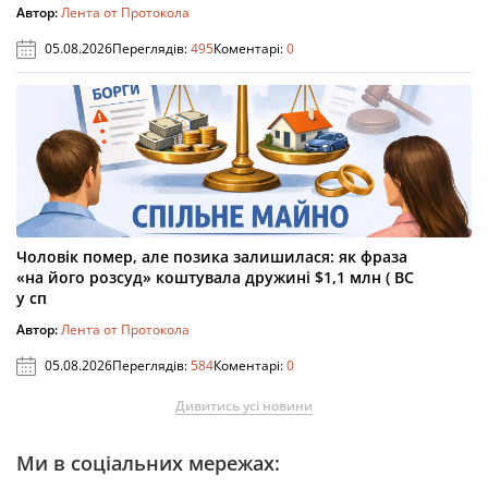
Автор:
Лента от Протокола
05.08.2026
Переглядів:
495
Коментарі:
0
Чоловік помер, але позика залишилася: як фраза
«на його розсуд» коштувала дружині $1,1 млн ( ВС
у сп
Автор:
Лента от Протокола
05.08.2026
Переглядів:
584
Коментарі:
0
Дивитись усі новини
Ми в соціальних мережах: