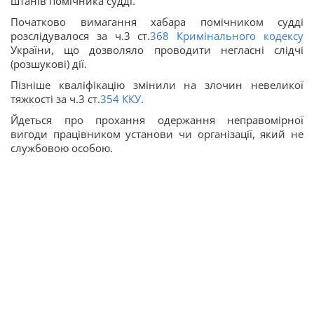
штанів помічника судді.
Початково вимагання хабара помічником судді
розслідувалося за ч.3 ст.
368
Кримінального кодексу
України, що дозволяло проводити негласні слідчі
(розшукові) дії.
Пізніше кваліфікацію змінили на злочин невеликої
тяжкості за ч.3 ст.
354
ККУ
.
Йдеться про прохання одержання неправомірної
вигоди працівником установи чи організації, який не
службовою особою.