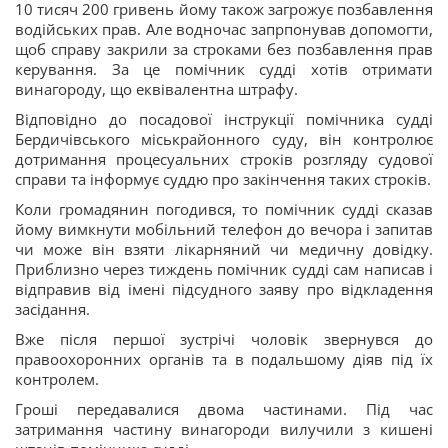
10 тисяч 200 гривень йому також загрожує позбавлення
водійських прав. Але водночас запрпонував допомогти,
щоб справу закрили за строками без позбавлення прав
керування. За це помічник судді хотів отримати
винагороду, що еквівалентна штрафу.
Відповідно до посадової інструкції помічника судді
Бердичівського міськрайонного суду, він контролює
дотримання процесуальних строків розгляду судової
справи та інформує суддю про закінчення таких строків.
Коли громадянин погодився, то помічник судді сказав
йому вимкнути мобільний телефон до вечора і запитав
чи може він взяти лікарняний чи медичну довідку.
Приблизно через тиждень помічник судді сам написав і
відправив від імені підсудного заяву про відкладення
засідання.
Вже після першої зустрічі чоловік звернувся до
правоохоронних органів та в подальшому діяв під їх
контролем.
Гроші передавалися двома частинами. Під час
затримання частину винагороди вилучили з кишені