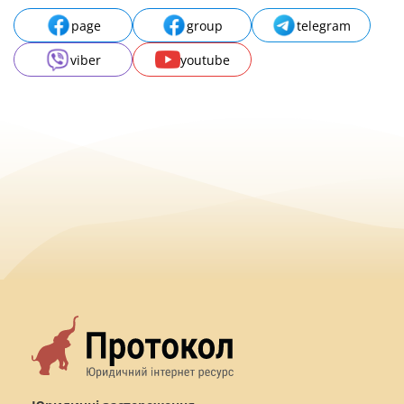
page
group
telegram
viber
youtube