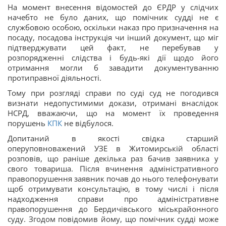
На момент внесення відомостей до ЄРДР у слідчих
начебто не було даних, що помічник судді не є
службовою особою, оскільки наказ про призначення на
посаду, посадова інструкція чи інший документ, що міг
підтверджувати цей факт, не перебував у
розпорядженні слідства і будь-які дії щодо його
отримання могли б завадити документуванню
протиправної діяльності.
Тому при розгляді справи по суді суд не погодився
визнати недопустимими докази, отримані внаслідок
НСРД, вважаючи, що на момент їх проведення
порушень
КПК
не відбулося.
Допитаний в якості свідка старший
оперуповноважений УЗЕ в Житомирській області
розповів, що раніше декілька раз бачив заявника у
свого товариша. Після вчинення адміністративного
правопорушення заявник почав до нього телефонувати
щоб отримувати консультацію, в тому числі і після
надходження справи про адміністративне
правопорушення до Бердичівського міськрайонного
суду. Згодом повідомив йому, що помічник судді може