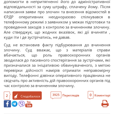
допомогти в непритягненні його до адміністративної
відповідальності за суму штрафу, сплачену йому. Після
написання заяви про злочин та внесення відомостей в
ЄРДР оперативник неодноразово спілкувався в
телефонному режимі з заявником у межах підготовки та
проведення заходів з контролю за вчиненням злочину.
Але стверджує, що жодних вказівок, які дії вчиняти ,
куди іти і де зустрічатись, не давав.
Суд не встановив факту підбурювання до вчинення
злочину. Суд вважає, що з матеріалів справи
вбачається, що роль правоохоронних органів
зводилася до пасивного спостерігання за зустрічами, які
призначалися за ініціативою обвинуваченого, з метою
перевірки дійсності намірів отримати неправомірну
вигоду. Телефонні дзвінки оперативного працівника не
свідчать про активність дій правоохоронних органів під
час контролю за вчиненням злочину.
0
3925
2
Переглядів
Коментарі
Сподобалося