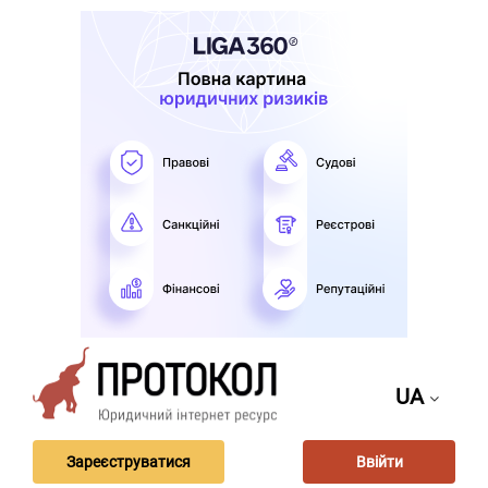
UA
Зареєструватися
Ввійти