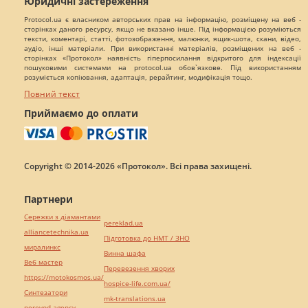
Юридичні застереження
Protocol.ua є власником авторських прав на інформацію, розміщену на веб -
сторінках даного ресурсу, якщо не вказано інше. Під інформацією розуміються
тексти, коментарі, статті, фотозображення, малюнки, ящик-шота, скани, відео,
аудіо, інші матеріали. При використанні матеріалів, розміщених на веб -
сторінках «Протокол» наявність гіперпосилання відкритого для індексації
пошуковими системами на protocol.ua обов`язкове. Під використанням
розуміється копіювання, адаптація, рерайтинг, модифікація тощо.
Повний текст
Приймаємо до оплати
Copyright © 2014-2026 «Протокол». Всі права захищені.
Партнери
Сережки з діамантами
pereklad.ua
alliancetechnika.ua
Підготовка до НМТ / ЗНО
миралинкс
Винна шафа
Веб мастер
Перевезення хворих
https://motokosmos.ua/
hospice-life.com.ua/
Синтезатори
mk-translations.ua
perevod.agency