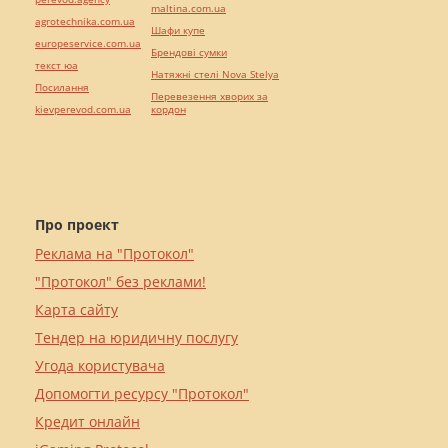
maltina.com.ua
agrotechnika.com.ua
Шафи купе
europeservice.com.ua
Брендові сумки
текст юа
Натяжні стелі Nova Stelya
Посилання
Перевезення хворих за
kievperevod.com.ua
кордон
Про проект
Реклама на "Протокол"
"Протокол" без реклами!
Карта сайту
Тендер на юридичну послугу
Угода користувача
Допомогти ресурсу "Протокол"
Кредит онлайн