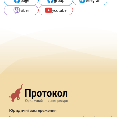
page
group
telegram
viber
youtube
Юридичні застереження