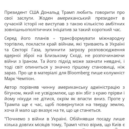
Президент США Дональд Трамп любить говорити про
свої заслуги. Жоден американський президент в
сучасній історії не виступав з такою кількістю амбітних
зовнішньополітичних ініціатив за такий короткий час.
Серед його планів – трансформувати міжнародну
торгівлю, покласти край війнам, які тривають в Україні
та Секторі Газа, зупинити загрозу розповсюдження
ядерної зброї на Близькому Сході, не розпочинаючи
війни з Іраном. Та його підхід може зазнати невдачі, і
тоді світ опиниться у значно гіршому становищі, ніж
зараз. Про це в матеріалі для Bloomberg пише колумніст
Марк Чемпіон.
Автор порівняв чинну американську адміністрацію з
бігуном, який не усвідомлює, що він збіг з краю прірви і
йому нікуди не дітися, окрім як впасти вниз. Проте у
Трампа ще є час, щоб повернутися на тверду землю,
хоча й мало що вказує на те, що це станеться.
"Почнемо з війни в Україні. Обійнявши посаду лише
кілька довгих місяців тому, Трамп чітко вірив, що Київ є