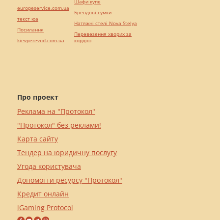
Шафи купе
europeservice.com.ua
Брендові сумки
текст юа
Натяжні стелі Nova Stelya
Посилання
Перевезення хворих за
kievperevod.com.ua
кордон
Про проект
Реклама на "Протокол"
"Протокол" без реклами!
Карта сайту
Тендер на юридичну послугу
Угода користувача
Допомогти ресурсу "Протокол"
Кредит онлайн
iGaming Protocol