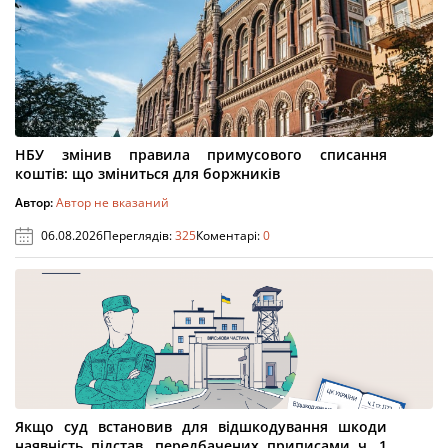
НБУ змінив правила примусового списання
коштів: що зміниться для боржників
Автор:
Автор не вказаний
06.08.2026
Переглядів:
325
Коментарі:
0
Якщо суд встановив для відшкодування шкоди
наявність підстав, передбачених приписами ч. 1