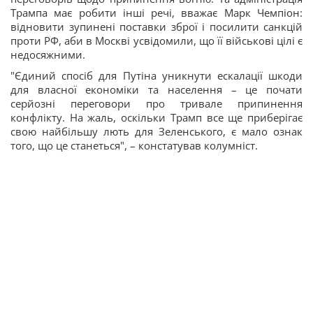
Трампа має робити інші речі, вважає Марк Чемпіон:
відновити зупинені поставки зброї і посилити санкцій
проти РФ, аби в Москві усвідомили, що її військові цілі є
недосяжними.
"Єдиний спосіб для Путіна уникнути ескалації шкоди
для власної економіки та населення – це почати
серйозні переговори про тривале припинення
конфлікту. На жаль, оскільки Трамп все ще приберігає
свою найбільшу лють для Зеленського, є мало ознак
того, що це станеться", – констатував колумніст.