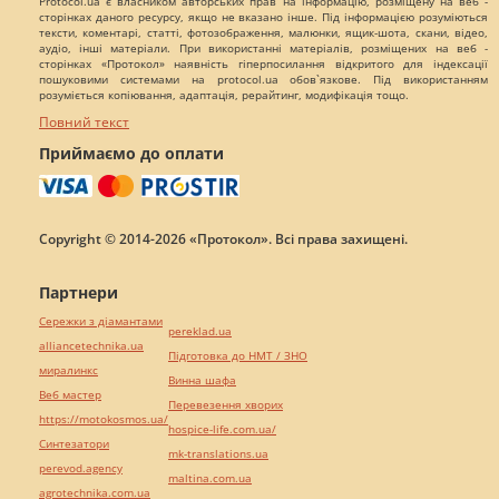
Protocol.ua є власником авторських прав на інформацію, розміщену на веб -
сторінках даного ресурсу, якщо не вказано інше. Під інформацією розуміються
тексти, коментарі, статті, фотозображення, малюнки, ящик-шота, скани, відео,
аудіо, інші матеріали. При використанні матеріалів, розміщених на веб -
сторінках «Протокол» наявність гіперпосилання відкритого для індексації
пошуковими системами на protocol.ua обов`язкове. Під використанням
розуміється копіювання, адаптація, рерайтинг, модифікація тощо.
Повний текст
Приймаємо до оплати
Copyright © 2014-2026 «Протокол». Всі права захищені.
Партнери
Сережки з діамантами
pereklad.ua
alliancetechnika.ua
Підготовка до НМТ / ЗНО
миралинкс
Винна шафа
Веб мастер
Перевезення хворих
https://motokosmos.ua/
hospice-life.com.ua/
Синтезатори
mk-translations.ua
perevod.agency
maltina.com.ua
agrotechnika.com.ua