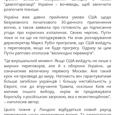
"демілітаризації" України – вочевидь, щоб закінчити
розпочате пізніше.
Україна вже давно прийняла умови США щодо
безумовного початкового 30-денного припинення
вогню, а також заявила про готовність до підписання
угоди про корисних копалинах. Своєю чергою, Путін
поки ні на що не погоджувався. На знак розчарування
держсекретар Марко Рубіо пригрозив, що США вийдуть
з переговорів, якщо не буде прогресу. Одразу за цим
Путін раптово оголосив "великоднє перемирʼя".
"Це вирішальний момент. Якщо США вийдуть не лише з
мирних переговорів, але й з оборони України, це
означатиме величезну перемогу Москви. Але такий
крок не призведе до миру. Натомість він гарантуватиме
більше загиблих українців і більшу нестабільність у
Європі, ніж до втручання Трампа, оскільки Київ не
матиме іншого вибору, окрім як продовжувати
боротьбу з російською загрозою, яка є екзистенційною",
– наголосив автор.
Цього тижня у Лондоні відбудеться новий раунд
переговорів щодо припинення вогню. Та адміністрація