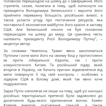
головною перешкодою на шляху до її завершення. Його
стратегія, схоже, полягала в тому, щоб натиснути на
президента Володимира Зеленського і змусити його
прийняти переважну більшість російських вимог, а
також укласти угоду про постачання ресурсів, яка
поставила б економічне майбутнє його країни в заставу
США. Але Зеленський ніколи не був головною
перешкодою на шляху до миру. Ця сумнівна честь
належить президенту Росії Володимиру Путіну", –
акцентує автор.
За словами Чемпіона, Трамп явно захоплюється
Путіним і хоче мати його на своєму боці у протистоянні
як проти ліберальної Європи, так і проти
комуністичного Китаю. Та російський лідер, який
вторгся в Україну, не бачить причин відмовлятися від
мети повернути її під свій контроль – особливо з
лідером США в Білому домі, який так явно хоче
подружитися.
Зараз Путін наполягає не лише на тому, щоб усі нинішні
російські територіальні претензії були задоволені до
досягнення будь-якого припинення вогню. Хазяїн
Кремля вимагає скасування санкцій, а також