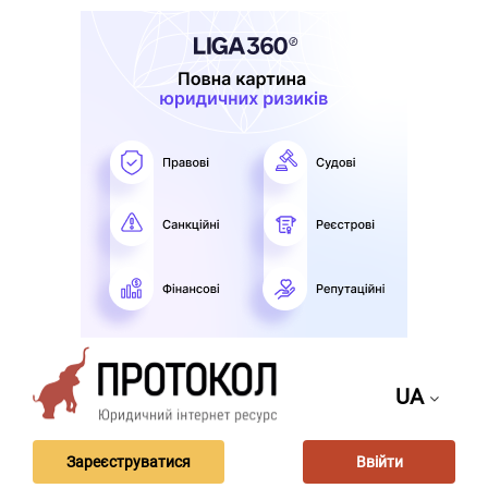
UA
Зареєструватися
Ввійти