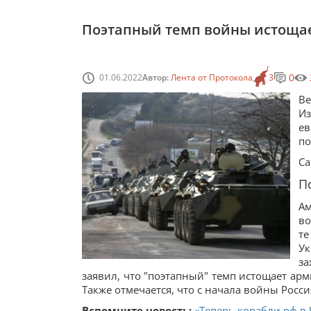
Поэтапный темп войны истоща
0
01.06.2022
Автор:
Лента от Протокола
3
Ве
Из
ев
по
С
П
Ам
во
те
Ук
за
заявил, что "поэтапный" темп истощает ар
Также отмечается, что с начала войны Росси
Вспомните новость:
«Теперь корабли рф в 