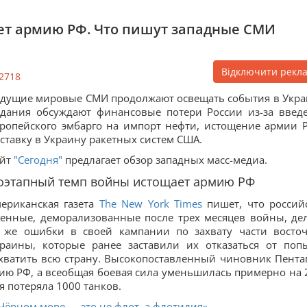
ет армию РФ. Что пишут западные СМИ
Відключити рекл
2718
дущие мировые СМИ продолжают освещать события в Укра
дания обсуждают финансовые потери России из-за введ
ропейского эмбарго на импорт нефти, истощение армии 
ставку в Украину ракетных систем США.
айт
"Сегодня"
предлагает обзор западных масс-медиа.
оэтапный темп войны истощает армию РФ
ериканская газета
The New York Times
пишет, что россий
енные, деморализованные после трех месяцев войны, де
 же ошибки в своей кампании по захвату части восто
раины, которые ранее заставили их отказаться от поп
хватить всю страну. Высокопоставленный чиновник Пента
мию РФ, а всеобщая боевая сила уменьшилась примерно на 
я потеряла 1000 танков.
Чёрном море — это не флот, а флотилия»...