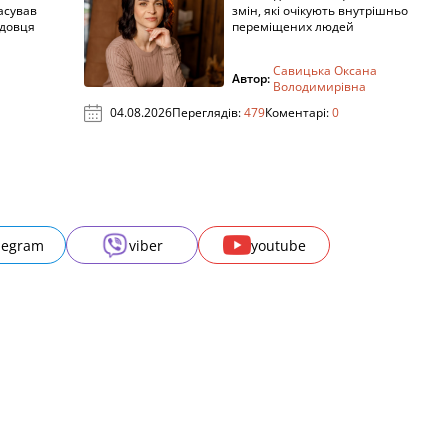
асував
змін, які очікують внутрішньо
адовця
переміщених людей
Савицька Оксана
Автор:
Володимирівна
04.08.2026
Переглядів:
479
Коментарі:
0
legram
viber
youtube