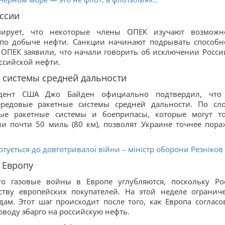
ссии
рует, что некоторые члены ОПЕК изучают возможн
 по добыче нефти. Санкции начинают подрывать способн
ОПЕК заявили, что начали говорить об исключении Росси
оссийской нефти.
 системы средней дальности
дент США Джо Байден официально подтвердил, что
ередовые ракетные системы средней дальности. По сл
ные ракетные системы и боеприпасы, которые могут т
и почти 50 миль (80 км), позволят Украине точнее пора
готується до довготривалої війни – міністр оборони Резніков
 Европу
о газовые войны в Европе углубляются, поскольку Ро
ству европейских покупателей. На этой неделе огранич
ам. Этот шаг происходит после того, как Европа согласо
оводу эбарго на российскую нефть.