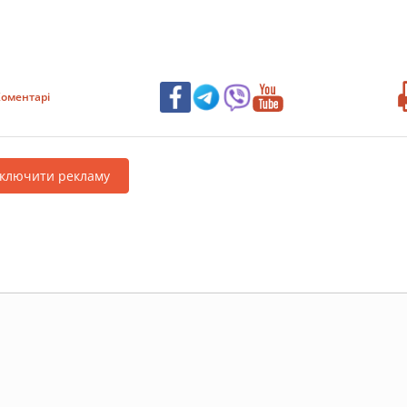
оментарі
дключити рекламу