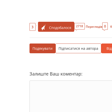
0
2718
3
Переглядів
К
Сподобалося
Подякувати
Підписатися на автора
Ві
Залиште Ваш коментар: