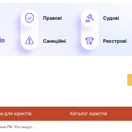
си для юристів
Каталог юристів
ю РФ. Что пишут ...