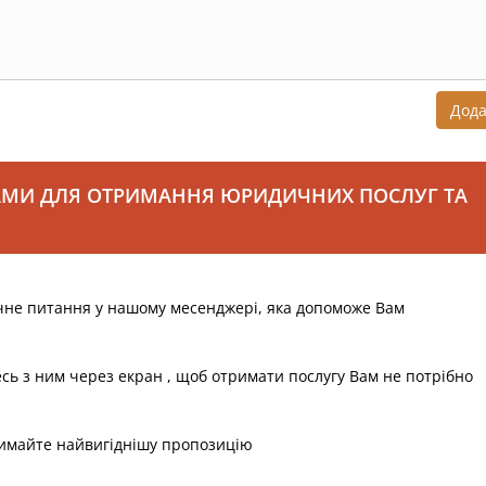
Дод
АМИ ДЛЯ ОТРИМАННЯ ЮРИДИЧНИХ ПОСЛУГ ТА
чне питання у нашому месенджері, яка допоможе Вам
есь з ним через екран , щоб отримати послугу Вам не потрібно
римайте найвигіднішу пропозицію