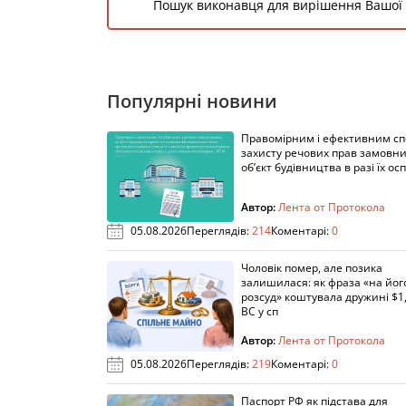
Пошук виконавця для вирішення Вашої
Популярні новини
Правомірним і ефективним с
захисту речових прав замовни
об’єкт будівництва в разі їх осп
Автор:
Лента от Протокола
05.08.2026
Переглядів:
214
Коментарі:
0
Чоловік помер, але позика
залишилася: як фраза «на йог
розсуд» коштувала дружині $1,
ВС у сп
Автор:
Лента от Протокола
05.08.2026
Переглядів:
219
Коментарі:
0
Паспорт РФ як підстава для