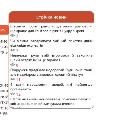
Стрічка новин
Вівсянка проти граноли: дієтологи розповіли,
аму
що краще для контролю рівня цукру в крові
3
ине.
Чи можна заварювати чайний пакетик двічі:
відповідь експертів
ения
7
РФ и
Невелика група змій вторглася й захопила
цілий острів: як їм це вдалося
8
Подружжя придбало недорогий будинок в Італії,
але незабаром виявився головний підступ
11
ские
4 дати народження людей, які найлегше
пробачають
лают
12
чной
Шестимісячним немовлятам показали павуків і
ытки
квіти: реакція очей здивувала вчених
гона
10
20%.
Над Землею зійшов Оленячий Місяць: як це
вплине на знаки зодіаку
14