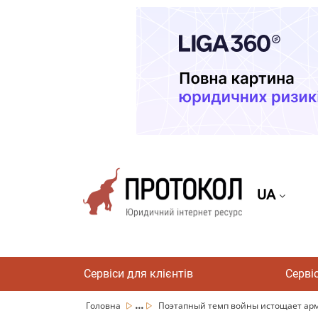
UA
Сервіси для клієнтів
Серві
...
Головна
Поэтапный темп войны истощает арми