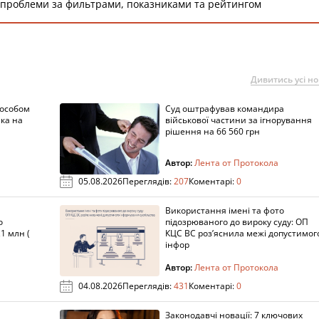
 проблеми за фильтрами, показниками та рейтингом
Дивитись усі н
пособом
Суд оштрафував командира
ка на
військової частини за ігнорування
рішення на 66 560 грн
Автор:
Лента от Протокола
05.08.2026
Переглядів:
207
Коментарі:
0
Використання імені та фото
о
підозрюваного до вироку суду: ОП
1 млн (
КЦС ВС роз’яснила межі допустимог
інфор
Автор:
Лента от Протокола
04.08.2026
Переглядів:
431
Коментарі:
0
Законодавчі новації: 7 ключових