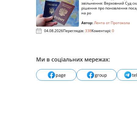
звільнення: Верховний Суд ск
рішення про поновлення пос
на ро
Автор:
Лента от Протокола
04.08.2026
Переглядів:
338
Коментарі:
0
Ми в соціальних мережах:
page
group
te