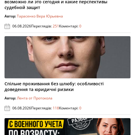
возможно ли это сегодня и какие перспективы
судебной защит
Автор:
Тарасенко Вера Юрьевна
06.08.2026
Переглядів:
251
Коментарі:
0
Спільне проживання без шлюбу: особливості
доведення та юридичні ризики
Автор:
Лента от Протокола
06.08.2026
Переглядів:
118
Коментарі:
0