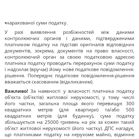
▪️нарахованої суми податку.
У разі виявлення розбіжностей між даними
контролюючих органів і даними, підтвердженими
платником податку на підставі оригіналів відповідних
документів, зокрема, документів на право власності,
контролюючий орган за своєю податковою адресою
платника податку проводить перерахунок суми податку
і надсилає (вручає) йому нове податкове повідомлення-
рішення. Попереднє податкове повідомлення-рішення
вважається скасованим (відкликаним).
Важливо!
За наявності у власності платника податку
об'єкта (об'єктів) житлової нерухомості, у тому числі
його частки, загальна площа якого перевищує 300
квадратних метрів (для квартири) та/або 500
квадратних метрів (для будинку), сума податку
збільшується на 25000 гривень на рік за кожен такий
об'єкт житлової нерухомості (його частку). ДПС нагадує,
що платниками податку на нерухоме майно, відмінне