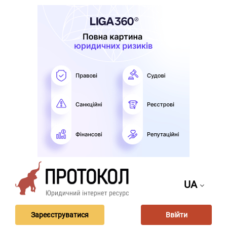
UA
Зареєструватися
Ввійти