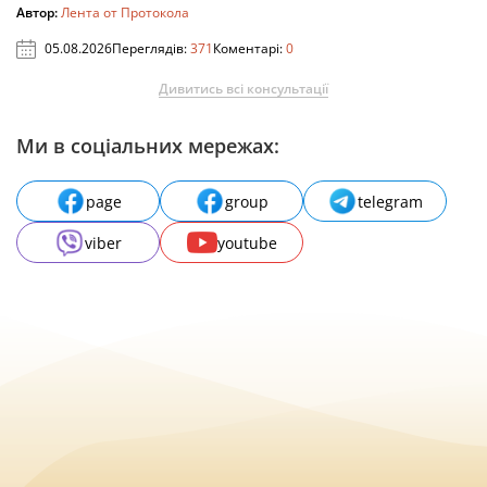
Автор:
Лента от Протокола
05.08.2026
Переглядів:
371
Коментарі:
0
Дивитись всі консультації
Ми в соціальних мережах:
page
group
telegram
viber
youtube