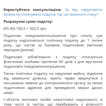
Користуйтеся консультацією:
За яку нерухомість
можна не сплачувати податок під час воєнного стану?
Розрахунок суми податку:
(65-60) 100,5 = 502,5 грн.
Податкові повідомлення-рішення про сплату сум
податку надсилаються платнику податку до 1 липня
року, що настає за базовим податковим (звітним)
періодом (роком).
Податкове зобов'язання з податку сплачується
фізичними особами протягом 60 днів з дня вручення
податковго повідомлення-рішення.
Також платники податку на нерухоме майно, відмінне
від земельної ділянки, мають право звернутися з
письмовою заявою до контролюючого органу за своєю
податковою адресою для проведення звірки даних
щодо:
▪️об'єктів житлової та/або нежитлової нерухомості, в
тому числі їх часток, що перебувають у власності