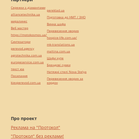
Сережки з діамантами
pereklad.ua
alliancetechnika.ua
Підготовка до НМТ / ЗНО
миралинкс
Винна шафа
Веб мастер
Перевезення хворих
https://motokosmos.ua/
hospice-life.com.ua/
Синтезатори
mk-translations.ua
perevod.agency
maltina.com.ua
agrotechnika.com.ua
Шафи купе
europeservice.com.ua
Брендові сумки
текст юа
Натяжні стелі Nova Stelya
Посилання
Перевезення хворих за
kievperevod.com.ua
кордон
Про проект
Реклама на "Протокол"
"Протокол" без реклами!