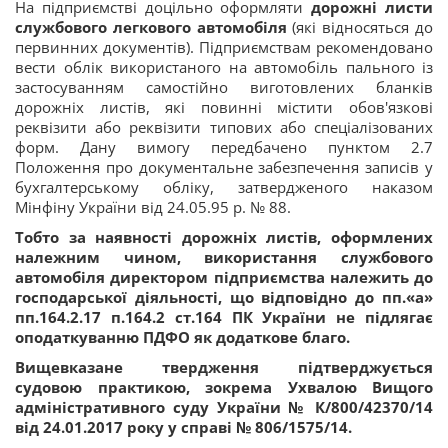
На підприємстві доцільно оформляти
дорожні листи
службового легкового автомобіля
(які відносяться до
первинних документів). Підприємствам рекомендовано
вести облік використаного на автомобіль пального із
застосуванням самостійно виготовлених бланків
дорожніх листів, які повинні містити обов'язкові
реквізити або реквізити типових або спеціалізованих
форм. Дану вимогу передбачено пунктом 2.7
Положення про документальне забезпечення записів у
бухгалтерському обліку, затвердженого наказом
Мінфіну України від 24.05.95 р. № 88.
Тобто за наявності дорожніх листів, оформлених
належним чином, використання службового
автомобіля директором підприємства належить до
господарської діяльності, що відповідно до
пп.«а»
пп.164.2.17 п.164.2 ст.164
ПК України не підлягає
оподаткуванню ПДФО як додаткове благо.
Вищевказане твердження підтверджується
судовою практикою, зокрема Ухвалою Вищого
адміністративного суду України № К/800/42370/14
від 24.01.2017 року у справі № 806/1575/14.