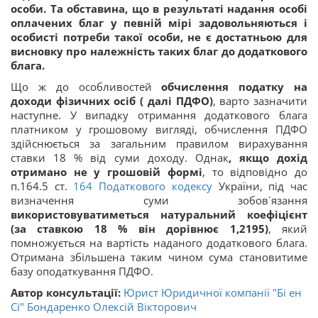
особи. Та обставина, що в результаті надання особі
оплачених благ у певній мірі задовольняються і
особисті потреби такої особи, не є достатньою для
висновку про належність таких благ до додаткового
блага.
Що ж до особливостей
обчислення
податку на
доходи фізичних осіб ( далі ПДФО)
, варто зазначити
наступне. У випадку отримання додаткового блага
платником у грошовому вигляді, обчислення ПДФО
здійснюється за загальним правилом вирахування
ставки 18 % від суми доходу. Однак
, якщо дохід
отримано не у грошовій формі
, то відповідно до
п.164.5 ст.
164
Податкового кодексу
України, під час
визначення суми зобов`язання
використовуватиметься натуральний коефіцієнт
(за ставкою 18 % він дорівнює 1,2195)
, який
помножується на вартість наданого додаткового блага.
Отримана збільшена таким чином сума становитиме
базу оподаткування ПДФО.
Автор консультації:
Юрист Юридичної компанії "Бі ен
Сі" Бондаренко Олексій Вікторович