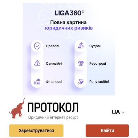
UA
Зареєструватися
Ввійти