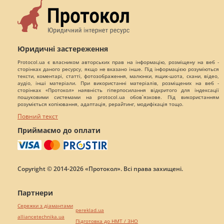
Юридичні застереження
Protocol.ua є власником авторських прав на інформацію, розміщену на веб -
сторінках даного ресурсу, якщо не вказано інше. Під інформацією розуміються
тексти, коментарі, статті, фотозображення, малюнки, ящик-шота, скани, відео,
аудіо, інші матеріали. При використанні матеріалів, розміщених на веб -
сторінках «Протокол» наявність гіперпосилання відкритого для індексації
пошуковими системами на protocol.ua обов`язкове. Під використанням
розуміється копіювання, адаптація, рерайтинг, модифікація тощо.
Повний текст
Приймаємо до оплати
Copyright © 2014-2026 «Протокол». Всі права захищені.
Партнери
Сережки з діамантами
pereklad.ua
alliancetechnika.ua
Підготовка до НМТ / ЗНО