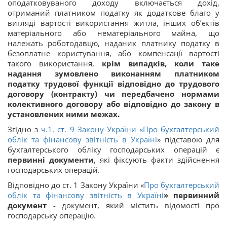
оподатковуваного доходу включається дохід,
отриманий платником податку як додаткове благо у
вигляді вартості використання житла, інших об’єктів
матеріального або нематеріального майна, що
належать роботодавцю, наданих платнику податку в
безоплатне користування, або компенсації вартості
такого використання,
крім випадків, коли таке
надання зумовлено виконанням платником
податку трудової функції відповідно до трудового
договору (контракту) чи передбачено нормами
колективного договору або відповідно до закону в
установлених ними межах.
Згідно з
ч.1. ст. 9 Закону України «
Про бухгалтерський
облік та фінансову звітність в Україні
» підставою для
бухгалтерського обліку господарських операцій є
первинні документи
, які фіксують факти здійснення
господарських операцій.
Відповідно до ст. 1 Закону України «
Про бухгалтерський
облік та фінансову звітність в Україні
»
первинний
документ
- документ, який містить відомості про
господарську операцію.