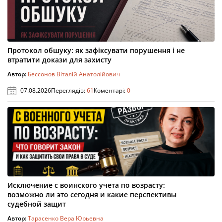
Протокол обшуку: як зафіксувати порушення і не
втратити докази для захисту
Автор:
Бессонов Віталій Анатолійович
07.08.2026
Переглядів:
61
Коментарі:
0
Исключение с воинского учета по возрасту:
возможно ли это сегодня и какие перспективы
судебной защит
Автор:
Тарасенко Вера Юрьевна