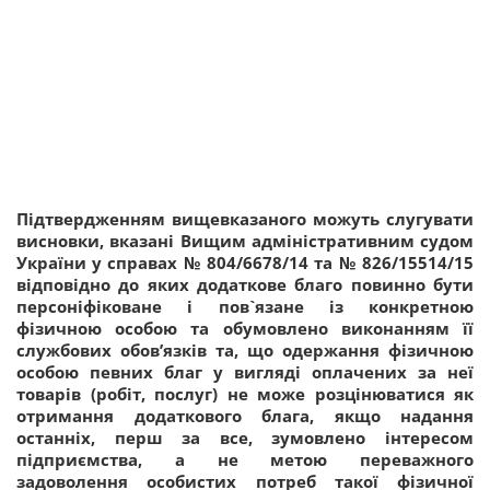
Підтвердженням вищевказаного можуть слугувати
висновки, вказані
Вищим адміністративним судом
України у справах № 804/6678/14 та № 826/15514/15
відповідно до яких додаткове благо повинно бути
персоніфіковане і пов`язане із конкретною
фізичною особою та обумовлено виконанням її
службових обов’язків та, що одержання фізичною
особою певних благ у вигляді оплачених за неї
товарів (робіт, послуг) не може розцінюватися як
отримання додаткового блага, якщо надання
останніх, перш за все, зумовлено інтересом
підприємства, а не метою переважного
задоволення особистих потреб такої фізичної