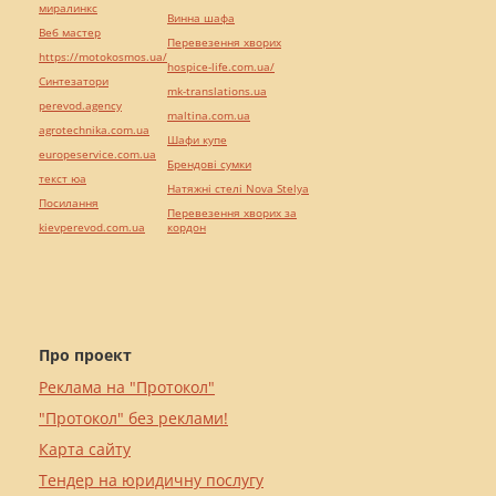
миралинкс
Винна шафа
Веб мастер
Перевезення хворих
https://motokosmos.ua/
hospice-life.com.ua/
Синтезатори
mk-translations.ua
perevod.agency
maltina.com.ua
agrotechnika.com.ua
Шафи купе
europeservice.com.ua
Брендові сумки
текст юа
Натяжні стелі Nova Stelya
Посилання
Перевезення хворих за
kievperevod.com.ua
кордон
Про проект
Реклама на "Протокол"
"Протокол" без реклами!
Карта сайту
Тендер на юридичну послугу