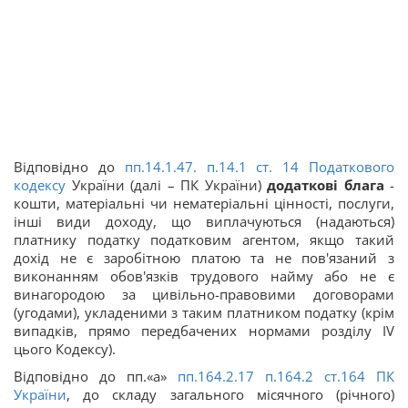
Відповідно до
пп.14.1.47. п.14.1 ст.
14
Податкового
кодексу
України (далі – ПК України)
додаткові блага
-
кошти, матеріальні чи нематеріальні цінності, послуги,
інші види доходу, що виплачуються (надаються)
платнику податку податковим агентом, якщо такий
дохід не є заробітною платою та не пов'язаний з
виконанням обов'язків трудового найму або не є
винагородою за цивільно-правовими договорами
(угодами), укладеними з таким платником податку (крім
випадків, прямо передбачених нормами розділу IV
цього Кодексу).
Відповідно до пп.«а»
пп.164.2.17 п.164.2 ст.164 ПК
України
, до складу загального місячного (річного)