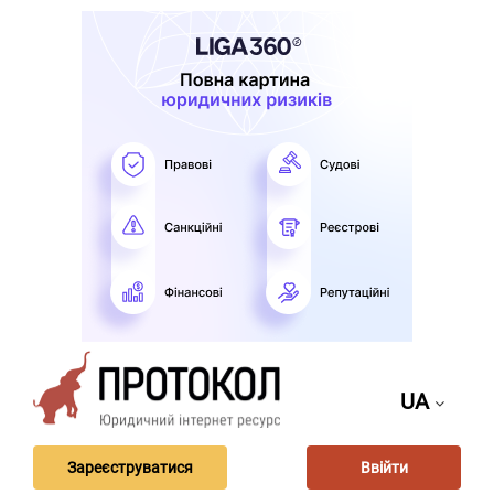
UA
Зареєструватися
Ввійти