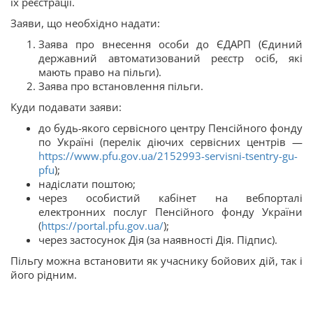
їх реєстрації.
Заяви, що необхідно надати:
Заява про внесення особи до ЄДАРП (Єдиний
державний автоматизований реєстр осіб, які
мають право на пільги).
Заява про встановлення пільги.
Куди подавати заяви:
до будь-якого сервісного центру Пенсійного фонду
по Україні (перелік діючих сервісних центрів —
https://www.pfu.gov.ua/2152993-servisni-tsentry-gu-
pfu
);
надіслати поштою;
через особистий кабінет на вебпорталі
електронних послуг Пенсійного фонду України
(
https://portal.pfu.gov.ua/
);
через застосунок Дія (за наявності Дія. Підпис).
Пільгу можна встановити як учаснику бойових дій, так і
його рідним.