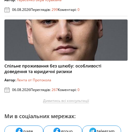
06.08.2026
Переглядів:
299
Коментарі:
0
Спільне проживання без шлюбу: особливості
доведення та юридичні ризики
Автор:
Лента от Протокола
06.08.2026
Переглядів:
267
Коментарі:
0
Дивитись всі консультації
Ми в соціальних мережах:
page
group
telegram