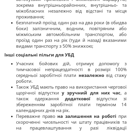
зокрема внутрішньорайонних, внутрішньо- та
міжобласних незалежно від відстані та місця
проживання;
безплатний проїзд один раз на два роки (в обидва
боки) залізничним, водним, повітряним або
міжміським автомобільним транспортом, або
проїзд один раз на рік (туди й назад) вказаними
видами транспорту з 50% знижкою;
Інші соціальні пільги для УБД
Учасник бойових дій, отримує допомогу з
тимчасової непрацездатності в розмірі 100%
середньої заробітної плати
незалежно
від стажу
роботи.
Також УБД мають право на використання чергової
щорічної відпустки
у зручний для них час
, а
також одержання
додаткової
відпустки зі
збереженням заробітної плати терміном 14
календарних днів на рік.
Переважне право
на залишення на роботі
при
скороченні чисельності чи штату працівників та
на працевлаштування у разі ліквідації