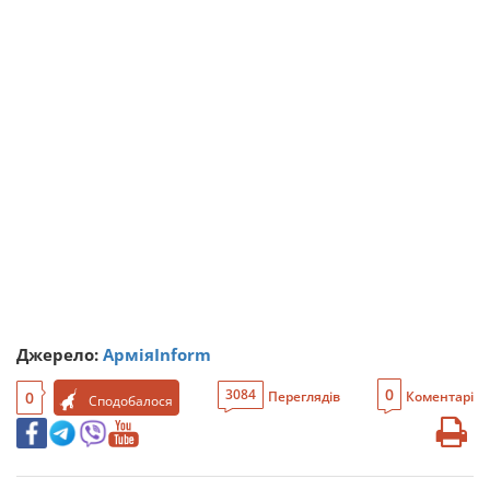
Джерело:
АрміяInform
0
3084
0
Переглядів
Коментарі
Сподобалося