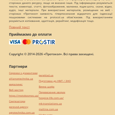
сторінках даного ресурсу, якщо не вказано інше. Під інформацією розуміються
тексти, коментарі, статті, фотозображення, малюнки, ящик-шота, скани, відео,
аудіо, інші матеріали. При використанні матеріалів, розміщених на веб -
сторінках «Протокол» наявність гіперпосилання відкритого для індексації
пошуковими системами на protocol.ua обов`язкове. Під використанням
розуміється копіювання, адаптація, рерайтинг, модифікація тощо.
Повний текст
Приймаємо до оплати
Copyright © 2014-2026 «Протокол». Всі права захищені.
Партнери
Сережки з діамантами
pereklad.ua
alliancetechnika.ua
Підготовка до НМТ / ЗНО
миралинкс
Винна шафа
Веб мастер
Перевезення хворих
https://motokosmos.ua/
hospice-life.com.ua/
Синтезатори
mk-translations.ua
perevod.agency
maltina.com.ua
agrotechnika.com.ua
Шафи купе