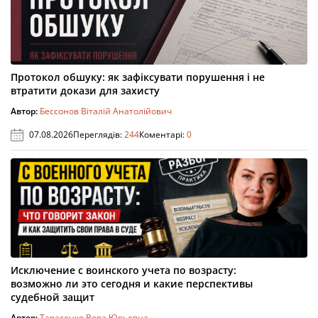
Протокол обшуку: як зафіксувати порушення і не
втратити докази для захисту
Автор:
Бессонов Віталій Анатолійович
07.08.2026
Переглядів:
244
Коментарі:
0
Исключение с воинского учета по возрасту:
возможно ли это сегодня и какие перспективы
судебной защит
Автор:
Тарасенко Вера Юрьевна