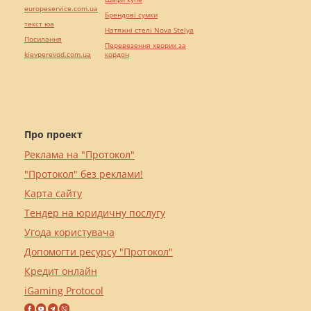
europeservice.com.ua
Брендові сумки
текст юа
Натяжні стелі Nova Stelya
Посилання
Перевезення хворих за
kievperevod.com.ua
кордон
Про проект
Реклама на "Протокол"
"Протокол" без реклами!
Карта сайту
Тендер на юридичну послугу
Угода користувача
Допомогти ресурсу "Протокол"
Кредит онлайн
iGaming Protocol