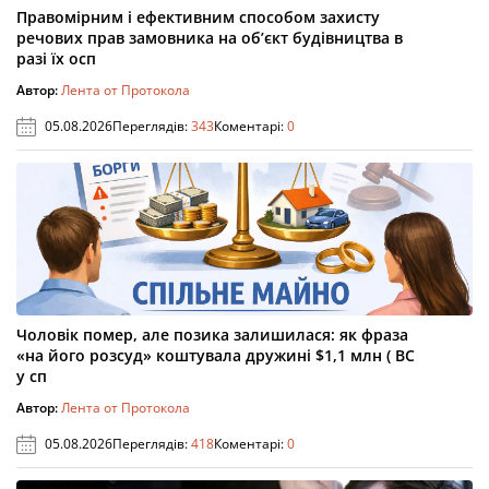
Правомірним і ефективним способом захисту
речових прав замовника на об’єкт будівництва в
разі їх осп
Автор:
Лента от Протокола
05.08.2026
Переглядів:
343
Коментарі:
0
Чоловік помер, але позика залишилася: як фраза
«на його розсуд» коштувала дружині $1,1 млн ( ВС
у сп
Автор:
Лента от Протокола
05.08.2026
Переглядів:
418
Коментарі:
0