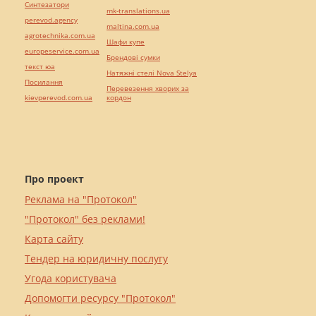
Синтезатори
mk-translations.ua
perevod.agency
maltina.com.ua
agrotechnika.com.ua
Шафи купе
europeservice.com.ua
Брендові сумки
текст юа
Натяжні стелі Nova Stelya
Посилання
Перевезення хворих за
kievperevod.com.ua
кордон
Про проект
Реклама на "Протокол"
"Протокол" без реклами!
Карта сайту
Тендер на юридичну послугу
Угода користувача
Допомогти ресурсу "Протокол"