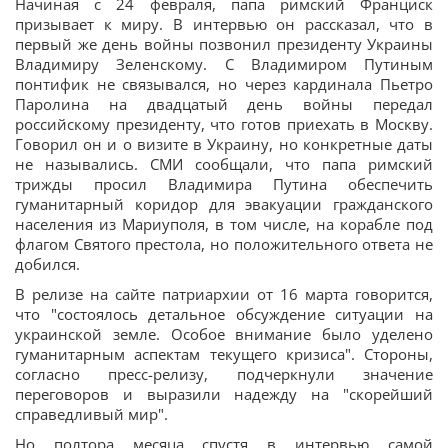
Начиная с 24 февраля, папа римский Франциск
призывает к миру. В интервью он рассказал, что в
первый же день войны позвонил президенту Украины
Владимиру Зеленскому. С Владимиром Путиным
понтифик не связывался, но через кардинала Пьетро
Паролина на двадцатый день войны передал
российскому президенту, что готов приехать в Москву.
Говорил он и о визите в Украину, но конкретные даты
не назывались. СМИ сообщали, что папа римский
трижды просил Владимира Путина обеспечить
гуманитарный коридор для эвакуации гражданского
населения из Мариуполя, в том числе, на корабле под
флагом Святого престола, но положительного ответа не
добился.
В релизе на сайте патриархии от 16 марта говорится,
что "состоялось детальное обсуждение ситуации на
украинской земле. Особое внимание было уделено
гуманитарным аспектам текущего кризиса". Стороны,
согласно пресс-релизу, подчеркнули значение
переговоров и выразили надежду на "скорейший
справедливый мир".
Но полтора месяца спустя в интервью самой