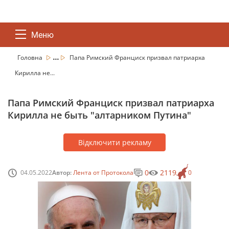
Меню
...
Головна
Папа Римский Франциск призвал патриарха
Кирилла не...
Папа Римский Франциск призвал патриарха
Кирилла не быть "алтарником Путина"
Відключити рекламу
0
2119
04.05.2022
Автор:
Лента от Протокола
0