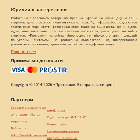
Юридичні застереження
Protocol.ua є власником авторських прав на інформацію, розміщену на веб -
сторінках даного ресурсу, якщо не вказано інше. Під інформацією розуміються
тексти, коментарі, статті, фотозображення, малюнки, ящик-шота, скани, відео,
аудіо, інші матеріали. При використанні матеріалів, розміщених на веб -
сторінках «Протокол» наявність гіперпосилання відкритого для індексації
пошуковими системами на protocol.ua обов`язкове. Під використанням
розуміється копіювання, адаптація, рерайтинг, модифікація тощо.
Повний текст
Приймаємо до оплати
Copyright © 2014-2026 «Протокол». Всі права захищені.
Партнери
Сережки з діамантами
pereklad.ua
alliancetechnika.ua
Підготовка до НМТ / ЗНО
миралинкс
Винна шафа
Веб мастер
Перевезення хворих
https://motokosmos.ua/
hospice-life.com.ua/