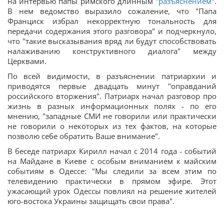
на интервью папы римского длинным "
разъяснением
".
В нем ведомство выразило сожаление, что "Папа
Франциск избрал некорректную тональность для
передачи содержания этого разговора" и подчеркнуло,
что "такие высказывания вряд ли будут способствовать
налаживанию конструктивного диалога" между
Церквами.
По всей видимости, в разъяснении патриархии и
приводятся первые двадцать минут "оправданий
российского вторжения". Патриарх начал разговор про
жизнь в разных информационных полях - по его
мнению, "западные СМИ не говорили или практически
не говорили о некоторых из тех фактов, на которые
позволю себе обратить Ваше внимание".
В беседе патриарх Кирилл начал с 2014 года - событий
на Майдане в Киеве с особым вниманием к майским
событиям в Одессе: "Мы следили за всем этим по
телевидению практически в прямом эфире. Этот
ужасающий урок Одессы повлиял на решение жителей
юго-востока Украины защищать свои права".