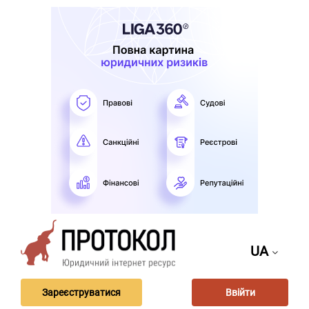
UA
Зареєструватися
Ввійти