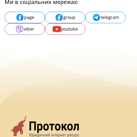
Ми в соціальних мережах:
page
group
telegram
viber
youtube