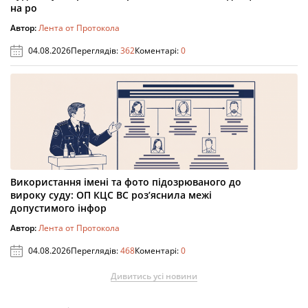
на ро
Автор:
Лента от Протокола
04.08.2026
Переглядів:
362
Коментарі:
0
Використання імені та фото підозрюваного до
вироку суду: ОП КЦС ВС роз’яснила межі
допустимого інфор
Автор:
Лента от Протокола
04.08.2026
Переглядів:
468
Коментарі:
0
Дивитись усі новини