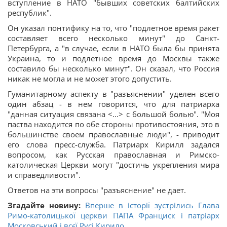
вступление в НАТО "бывших советских балтийских
республик".
Он указал понтифику на то, что "подлетное время ракет
составляет всего несколько минут" до Санкт-
Петербурга, а "в случае, если в НАТО была бы принята
Украина, то и подлетное время до Москвы также
составило бы несколько минут". Он сказал, что Россия
никак не могла и не может этого допустить.
Гуманитарному аспекту в "разъяснении" уделен всего
один абзац - в нем говорится, что для патриарха
"данная ситуация связана <...> с большой болью". "Моя
паства находится по обе стороны противостояния, это в
большинстве своем православные люди", - приводит
его слова пресс-служба. Патриарх Кирилл задался
вопросом, как Русская православная и Римско-
католическая Церкви могут "достичь укрепления мира
и справедливости".
Ответов на эти вопросы "разъяснение" не дает.
Згадайте новину:
Вперше в історії зустрілись Глава
Римо-католицької церкви ПАПА Франциск і патріарх
Московський і всєї Русі Кирило