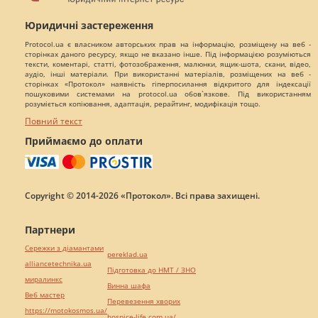
Юридичні застереження
Protocol.ua є власником авторських прав на інформацію, розміщену на веб -
сторінках даного ресурсу, якщо не вказано інше. Під інформацією розуміються
тексти, коментарі, статті, фотозображення, малюнки, ящик-шота, скани, відео,
аудіо, інші матеріали. При використанні матеріалів, розміщених на веб -
сторінках «Протокол» наявність гіперпосилання відкритого для індексації
пошуковими системами на protocol.ua обов`язкове. Під використанням
розуміється копіювання, адаптація, рерайтинг, модифікація тощо.
Повний текст
Приймаємо до оплати
Copyright © 2014-2026 «Протокол». Всі права захищені.
Партнери
Сережки з діамантами
pereklad.ua
alliancetechnika.ua
Підготовка до НМТ / ЗНО
миралинкс
Винна шафа
Веб мастер
Перевезення хворих
https://motokosmos.ua/
hospice-life.com.ua/