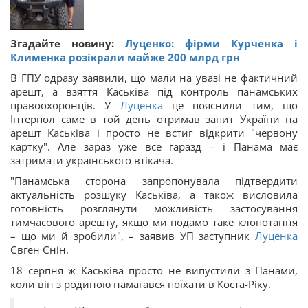
Згадайте новину:
Луценко: фірми Курченка і
Клименка розікрали майже 200 млрд грн
В ГПУ одразу заявили, що мали на увазі не фактичний
арешт, а взяття Каськіва під контроль панамських
правоохоронців. У
Луценка
це пояснили тим, що
Інтерпол саме в той день отримав запит України на
арешт Каськіва і просто не встиг відкрити "червону
картку". Але зараз уже все гаразд – і Панама має
затримати українського втікача.
"Панамська сторона запропонувала підтвердити
актуальність розшуку Каськіва, а також висловила
готовність розглянути можливість застосування
тимчасового арешту, якщо ми подамо таке клопотання
– що ми й зробили", – заявив УП заступник
Луценка
Євген Єнін.
18 серпня ж Каськіва просто не випустили з Панами,
коли він з родиною намагався поїхати в Коста-Ріку.