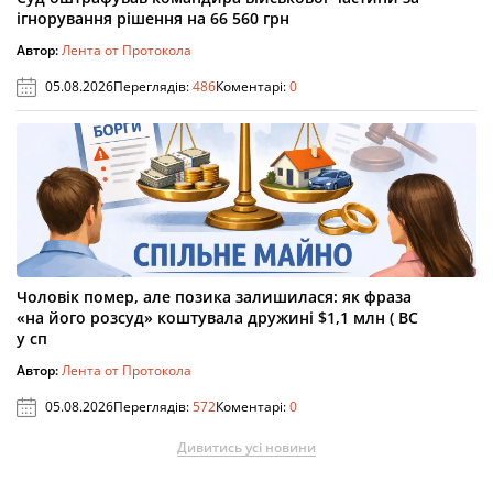
ігнорування рішення на 66 560 грн
Автор:
Лента от Протокола
05.08.2026
Переглядів:
486
Коментарі:
0
Чоловік помер, але позика залишилася: як фраза
«на його розсуд» коштувала дружині $1,1 млн ( ВС
у сп
Автор:
Лента от Протокола
05.08.2026
Переглядів:
572
Коментарі:
0
Дивитись усі новини