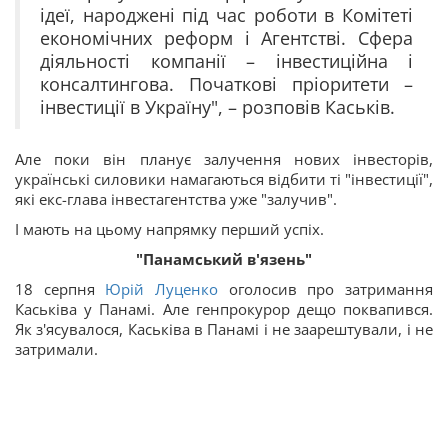
ідеї, народжені під час роботи в Комітеті
економічних реформ і Агентстві. Сфера
діяльності компанії – інвестиційна і
консалтингова. Початкові пріоритети –
інвестиції в Україну", – розповів Каськів.
Але поки він планує залучення нових інвесторів,
українські силовики намагаються відбити ті "інвестиції",
які екс-глава інвестагентства уже "залучив".
І мають на цьому напрямку перший успіх.
"Панамський в'язень"
18 серпня
Юрій Луценко
оголосив про затримання
Каськіва у Панамі. Але генпрокурор дещо поквапився.
Як з'ясувалося, Каськіва в Панамі і не заарештували, і не
затримали.