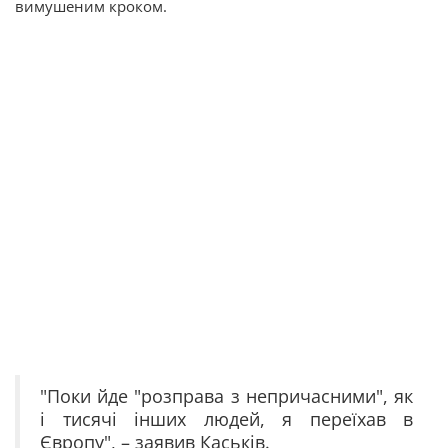
вимушеним кроком.
"Поки йде "розправа з непричасними", як
і тисячі інших людей, я переїхав в
Європу", – заявив Каськів.