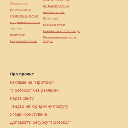
Синтезатори
mk-translations.ua
perevod.agency
maltina.com.ua
agrotechnika.com.ua
Шафи купе
europeservice.com.ua
Брендові сумки
текст юа
Натяжні стелі Nova Stelya
Посилання
Перевезення хворих за
kievperevod.com.ua
кордон
Про проект
Реклама на "Протокол"
"Протокол" без реклами!
Карта сайту
Тендер на юридичну послугу
Угода користувача
Допомогти ресурсу "Протокол"