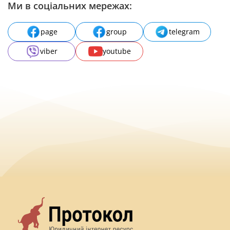
Ми в соціальних мережах:
page
group
telegram
viber
youtube