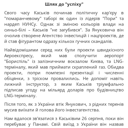
Шлях до "успіху"
Свого часу Каськів починав політичну кар'єру в
"помаранчевому" таборі як один із лідерів "Пори" та
нардеп НУНСу. Однак зі зміною кольорів влади на
синьо-білі – Каськів "не загубився". За Януковича він
очолив створене Агентство інвестицій і нацпроектів, де
й став фігурантом одразу кількох гучних скандалів.
Найвідомішими серед них були проекти швидкісного
Аероекспресу, який мав сполучити аеропорт
"Бориспіль" із залізничним вокзалом Києва, та LNG-
терміналу, який мав приймати скраплений газ. Обидва
проекти, попри помпезні презентації і численні
обіцянки, з тріском провалились. Не допоміг навіть
лижний інструктор, з яким Каськів тріумфально
підписав угоду на мільярд доларів про будівництво
LNG-терміналу.
Після того, як з України втік Янукович, з рідних теренів
мусив виїхати й голова його інвестагентства.
Нам вдалося зв'язатися з Каськівим 26 серпня, поки він
перебуває у Панамі. Свій виїзд з України він назвав