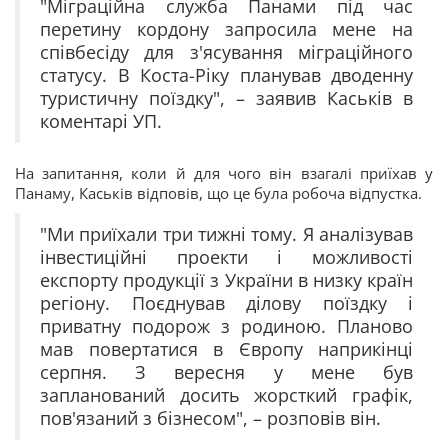
"Міграційна служба Панами під час
перетину кордону запросила мене на
співбесіду для з'ясування міграційного
статусу. В Коста-Ріку планував дводенну
туристичну поїздку", – заявив Каськів в
коментарі УП.
На запитання, коли й для чого він взагалі приїхав у
Панаму, Каськів відповів, що це була робоча відпустка.
"Ми приїхали три тижні тому. Я аналізував
інвестиційні проекти і можливості
експорту продукції з України в низку країн
регіону. Поєднував ділову поїздку і
приватну подорож з родиною. Планово
мав повертатися в Європу наприкінці
серпня. З вересня у мене був
запланований досить жорсткий графік,
пов'язаний з бізнесом", – розповів він.