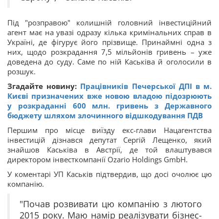
Під "розправою" колишній головний інвестиційний
агент має на увазі одразу кілька кримінальних справ в
Україні, де фігурує його прізвище. Принаймні одна з
них, щодо розкрадання 7,5 мільйонів гривень – уже
доведена до суду. Саме по ній Каськіва й оголосили в
розшук.
Згадайте новину:
Працівників Печерської ДПІ в м.
Києві призначених вже новою владою підозрюють
у розкраданні 600 млн. гривень з Державного
бюджету шляхом злочинного відшкодування ПДВ
Першим про місце виїзду екс-глави Нацагентства
інвестицій дізнався депутат Сергій Лещенко, який
знайшов Каськіва в Австрії, де той влаштувався
директором інвесткомпанії Ozario Holdings GmbH.
У коментарі УП Каськів підтвердив, що досі очолює цю
компанію.
"Почав розвивати цю компанію з лютого
2015 року. Маю намір реалізувати бізнес-