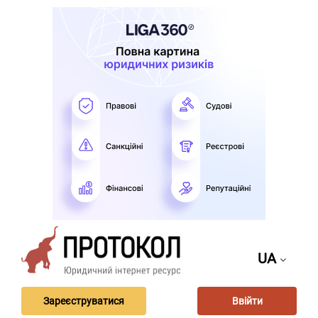
UA
Зареєструватися
Ввійти