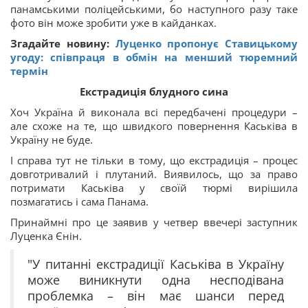
панамськими поліцейськими, бо наступного разу таке
фото він може зробити уже в кайданках.
Згадайте новину:
Луценко пропонує Ставицькому
угоду: співпраця в обмін на менший тюремний
термін
Екстрадиція блудного сина
Хоч Україна й виконала всі передбачені процедури –
але схоже на те, що швидкого повернення Каськіва в
Україну не буде.
І справа тут не тільки в тому, що екстрадиція – процес
довготривалий і плутаний. Виявилось, що за право
потримати Каськіва у своїй тюрмі вирішила
позмагатись і сама Панама.
Принаймні про це заявив у четвер ввечері заступник
Луценка Єнін.
"У питанні екстрадиції Каськіва в Україну
може виникнути одна несподівана
проблемка – він має шанси перед