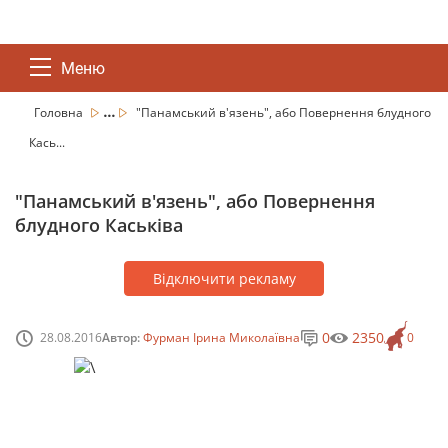
Меню
...
Головна
"Панамський в'язень", або Повернення блудного
Кась...
"Панамський в'язень", або Повернення
блудного Каськіва
Відключити рекламу
0
2350
28.08.2016
Автор:
Фурман Ірина Миколаївна
0