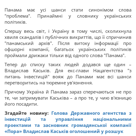
Панама має усі шанси стати синонімом слова
"проблема". Принаймні у словнику українських
політиків.
Спершу весь світ, і Україну в тому числі, сколихнула
хвиля скандалів і публічних викриттів, що її спричинив
"панамський архів". Після витоку інформації про
офшорні компанії, багатьох українських політиків
проймали дрижаки тільки від одного слова "Панама".
Тепер до списку таких людей додався ще один –
Владислав Каськів. Для екс-глави Нацагентства "з
питань інвестицій" вояж до Панами має всі шанси
перетворитись на тюремне ув'язнення.
Причому Україна й Панама зараз сперечаються не про
те, чи затримувати Каськіва – а про те, у чию в'язницю
його посадити.
Згадайте новину:
Голова Державного агентства з
інвестицій та управління національними
проектами та засновник громадянської компанії
«Пора» Владислав Каськів оголошений у розшук