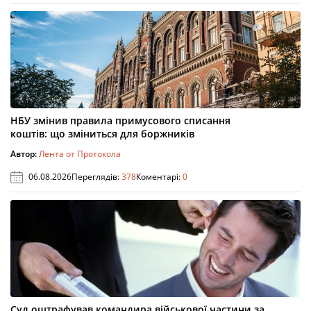
НБУ змінив правила примусового списання
коштів: що зміниться для боржників
Автор:
Лента от Протокола
06.08.2026
Переглядів:
378
Коментарі:
0
Суд оштрафував командира військової частини за