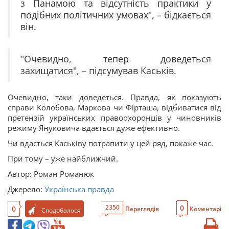
з Панамою та відсутність практики у
подібних політичних умовах", – бідкається
він.
"Очевидно, тепер доведеться
захищатися", – підсумував Каськів.
Очевидно, таки доведеться. Правда, як показують
справи Колобова, Маркова чи Фірташа, відбиватися від
претензій українських правоохоронців у чиновників
режиму Януковича вдається дуже ефективно.
Чи вдасться Каськіву потрапити у цей ряд, покаже час.
При тому – уже найближчий.
Автор: Роман Романюк
Джерело:
Українська правда
0
2350
0
Переглядів
Коментарі
Сподобалося