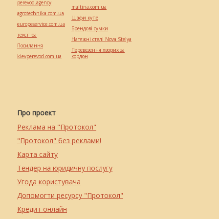
perevod.agency
maltina.com.ua
agrotechnika.com.ua
Шафи купе
europeservice.com.ua
Брендові сумки
текст юа
Натяжні стелі Nova Stelya
Посилання
Перевезення хворих за
kievperevod.com.ua
кордон
Про проект
Реклама на "Протокол"
"Протокол" без реклами!
Карта сайту
Тендер на юридичну послугу
Угода користувача
Допомогти ресурсу "Протокол"
Кредит онлайн