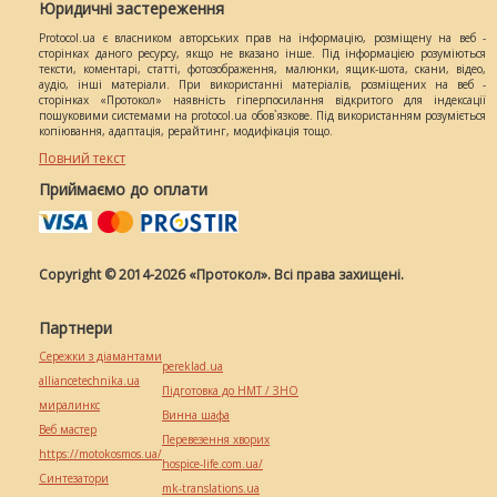
Юридичні застереження
Protocol.ua є власником авторських прав на інформацію, розміщену на веб -
сторінках даного ресурсу, якщо не вказано інше. Під інформацією розуміються
тексти, коментарі, статті, фотозображення, малюнки, ящик-шота, скани, відео,
аудіо, інші матеріали. При використанні матеріалів, розміщених на веб -
сторінках «Протокол» наявність гіперпосилання відкритого для індексації
пошуковими системами на protocol.ua обов`язкове. Під використанням розуміється
копіювання, адаптація, рерайтинг, модифікація тощо.
Повний текст
Приймаємо до оплати
Copyright © 2014-2026 «Протокол». Всі права захищені.
Партнери
Сережки з діамантами
pereklad.ua
alliancetechnika.ua
Підготовка до НМТ / ЗНО
миралинкс
Винна шафа
Веб мастер
Перевезення хворих
https://motokosmos.ua/
hospice-life.com.ua/
Синтезатори
mk-translations.ua