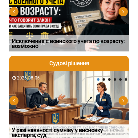
Исключение с воинского учета по возрасту:
Сп
возможно
ос
Судові рішення
2026-08-06
2
У разі наявності сумніву у висновку
Як
експерта, суд
вк