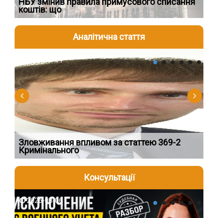
НБУ змінив правила примусового списання
Як
коштів: що
шк
Аналітична стаття
2026-08-04
2
Зловживання впливом за статтею 369-2
Пе
Кримінального
пі
Консультації
2026-08-06
2