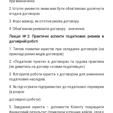
при визначенні.
2. Істотні умови по яким має бути обов'язково досягнута
згода в договорах.
3. Форс мажор, як істотна умова договору.
4. Обов'язкові реквізити договору - значення.
Лекція №2: Практичні аспекти податкових ризиків в
договірній роботі
1. Типові помилки юристів при складанні договорів (на
прикладі різних видів договорів).
2. «Податкові пункти» в договорах та судова практика
(як дивитись на договір «очами податківця»).
3. Алгоритм роботи юриста з договором для уникнення
податкових наслідків.
4. Як підготувати підприємство до податкової перевірки
(в розрізі
договірної роботи).
5. Завдання юриста – допомогти Клієнту покращити
фінансовий результат (приклади успішних кейсів, серед