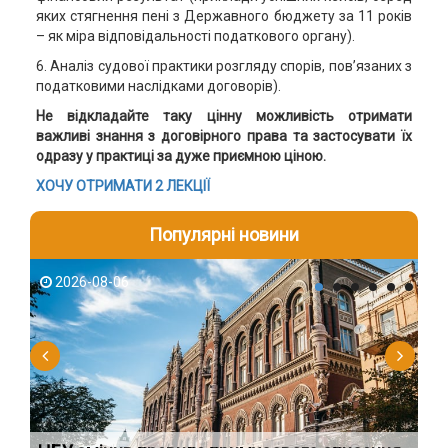
яких стягнення пені з Державного бюджету за 11 років
– як міра відповідальності податкового органу).
6. Аналіз судової практики розгляду спорів, пов’язаних з
податковими наслідками договорів).
Не відкладайте таку цінну можливість отримати
важливі знання з договірного права та застосувати їх
одразу у практиці за дуже приємною ціною.
ХОЧУ ОТРИМАТИ 2 ЛЕКЦІЇ
Популярні новини
2026-08-06
2