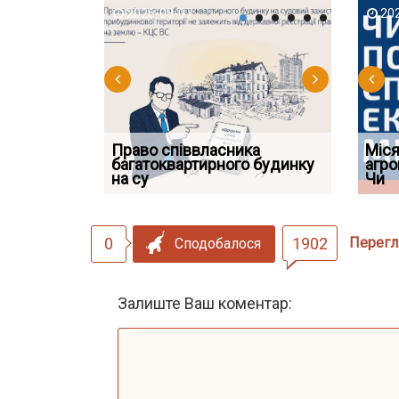
2026-08-07
2026-08-03
2026-08
202
Право співвласника
ФУНДАМЕНТАЛЬНА
Якщо су
Міся
 але позика
багатоквартирного будинку
ПРОБЛЕМА «СУДОВОЇ
відшко
агро
 фраза «на
на су
ПРАКТИКИ», АБО ПР
наявніс
Чи
0
1902
Перегл
Сподобалося
Залиште Ваш коментар: