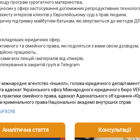
оводу програм сурогатного материнства;
ідносин у сфері застосування допоміжних репродуктивних технологій
хисту інтересів клієнтів у Європейському суді з прав людини;
ичну підтримку майбутнім батькам, які звертаються до методів ДР
:
айскладніших юридичних сфер;
тивного та сімейного права, які поділяться з вами своїм досвідом;
 дійсно працюють;
ами всіх лекцій і матеріалів від спікерів;
пілкування в закритій групі в Telegram.
 міжнародне агентство «Іншелл», голова юридичного департаменту
 та адвокат Українського офісу Міжнародного юридичного бюро VE
ик практики сімейного права, адвокат Адвокатського об’єднання «
кримінального права Національної академії внутрішніх справ.
/3oPXOfB
Аналітична стаття
Консультації