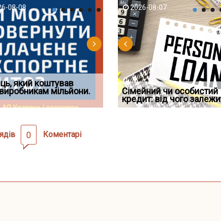
-06
6-08-08
2026-08-05
2026-08-06
2026-08-07
2026-08-07
2026-07-30
д встановив для
ць, який коштував
Документи, на яких не
Огляд практики ВС від
Восьмий ААС факти
дування шкоди
виробникам мільйони.
Чи потрібна ФОП печатка у
проставляється апостиль:
Ростислава Кравця, що
Сімейний чи особистий
підтвердив, що ЦВ
2026 році: правила засто
пер
опублі
кредит: від чого залежи
скас
ядів
0
Коментарі