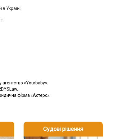
 в Україні;
Т.
 агентство «Yourbaby».
RDYSLaw.
Юридична фірма «Астерс».
Судові рішення