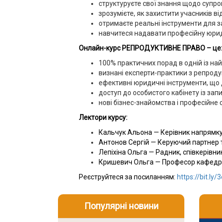
структуруєте свої знання щодо супр
зрозумієте, як захистити учасників в
отримаєте реальні інструменти для за
навчитеся надавати професійну юрид
Онлайн-курс РЕПРОДУКТИВНЕ ПРАВО – це
100% практичних порад в одній із н
визнані експерти-практики з репродук
ефективні юридичні інструменти, що
доступ до особистого кабінету із запис
нові бізнес-знайомства і професійне с
Лектори курсу:
Кальчук Альона — Керівник напрямку
Антонов Сергій — Керуючий партнер
Лепіхіна Ольга — Радник, співкерівн
Кришевич Ольга — Професор кафедри 
Реєструйтеся за посиланням:
https://bit.ly
Популярні новини