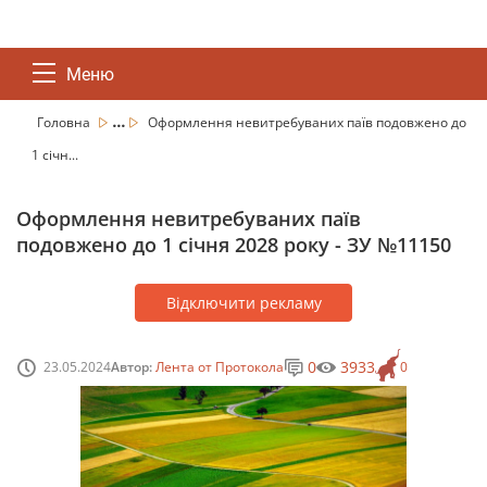
Меню
...
Головна
Оформлення невитребуваних паїв подовжено до
1 січн...
Оформлення невитребуваних паїв
подовжено до 1 січня 2028 року - ЗУ №11150
Відключити рекламу
0
3933
23.05.2024
Автор:
Лента от Протокола
0