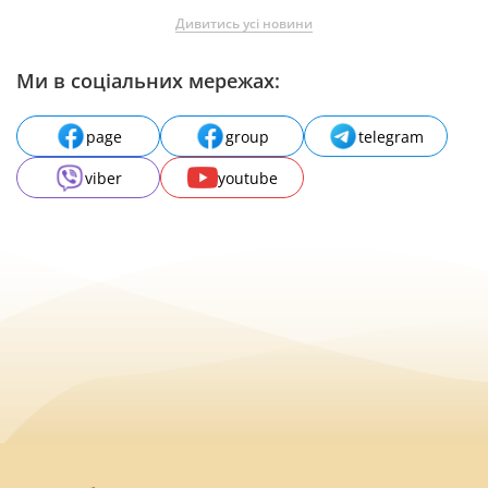
Дивитись усі новини
Ми в соціальних мережах:
page
group
telegram
viber
youtube