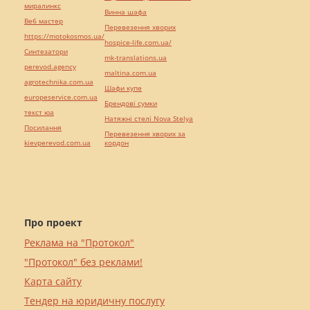
миралинкс
Винна шафа
Веб мастер
Перевезення хворих
https://motokosmos.ua/
hospice-life.com.ua/
Синтезатори
mk-translations.ua
perevod.agency
maltina.com.ua
agrotechnika.com.ua
Шафи купе
europeservice.com.ua
Брендові сумки
текст юа
Натяжні стелі Nova Stelya
Посилання
Перевезення хворих за
kievperevod.com.ua
кордон
Про проект
Реклама на "Протокол"
"Протокол" без реклами!
Карта сайту
Тендер на юридичну послугу