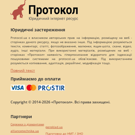
Юридичні застереження
Protocol.ua є власником авторських прав на інформацію, розміщену на веб -
сторінках даного ресурсу, якщо не вказано інше. Під інформацією розуміються
тексти, коментарі, статті, фотозображення, малюнки, ящик-шота, скани, відео,
аудіо, інші матеріали. При використанні матеріалів, розміщених на веб -
сторінках «Протокол» наявність гіперпосилання відкритого для індексації
пошуковими системами на protocol.ua обов`язкове. Під використанням
розуміється копіювання, адаптація, рерайтинг, модифікація тощо.
Повний текст
Приймаємо до оплати
Copyright © 2014-2026 «Протокол». Всі права захищені.
Партнери
Сережки з діамантами
pereklad.ua
alliancetechnika.ua
Підготовка до НМТ / ЗНО