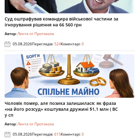
Суд оштрафував командира військової частини за
ігнорування рішення на 66 560 грн
Автор:
Лента от Протокола
05.08.2026
Переглядів:
524
Коментарі:
0
Чоловік помер, але позика залишилася: як фраза
«на його розсуд» коштувала дружині $1,1 млн ( ВС
у сп
Автор:
Лента от Протокола
05.08.2026
Переглядів:
615
Коментарі:
0