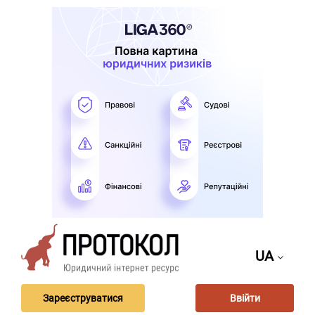
UA
Зареєструватися
Ввійти