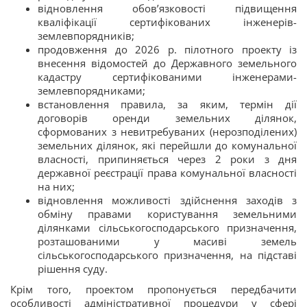
відновлення обов’язковості підвищення
кваліфікації сертифікованих інженерів-
землевпорядників;
продовження до 2026 р. пілотного проекту із
внесення відомостей до Державного земельного
кадастру сертифікованими інженерами-
землевпорядниками;
встановлення правила, за яким, термін дії
договорів оренди земельних ділянок,
сформованих з невитребуваних (нерозподілених)
земельних ділянок, які перейшли до комунальної
власності, припиняється через 2 роки з дня
державної реєстрації права комунальної власності
на них;
відновлення можливості здійснення заходів з
обміну правами користування земельними
ділянками сільськогосподарського призначення,
розташованими у масиві земель
сільськогосподарського призначення, на підставі
рішення суду.
Крім того, проектом пропонується передбачити
особливості адміністративної процедури у сфері