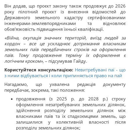
Він додав, що проєкт закону також продовжує до 2026
року пілотний проєкт із внесення відомостей до
Державного земельного кадастру сертифікованими
інженерами-землевпорядниками та відновлює
обов’язковість підвищення їхньої кваліфікації.
«Війна, окупація значних територій, виїзд людей за
кордон – все це ускладнює дотримання власникам
земельних паїв передбачених строків на оформлення
паїв. Тому продовження терміну їх оформлення є
логічним кроком»,
– підсумував Гайду.
Користуйтеся консультацією:
Невитребувані паї - що
з ними відбувається і коли припиняється право на пай
Нагадаємо, що ухвалена редакція документу
передбачає, зокрема, такі положення:
продовження (з 2025 р. до 2028 р.) строку
оформлення незатребуваних земельних ділянок,
здійснення розподілу земельних ділянок між
власниками паїв та їх спадкоємцями земель, що
залишилися у колективній власності після
розподілу земельних ділянок;