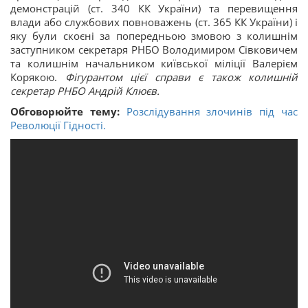
демонстрацій (ст. 340 КК України) та перевищення
влади або службових повноважень (ст. 365 КК України) і
яку були скоєні за попередньою змовою з колишнім
заступником секретаря РНБО Володимиром Сівковичем
та колишнім начальником київської міліції Валерієм
Корякою.
Фігурантом цієї справи є також колишній
секретар РНБО Андрій Клюєв.
Обговорюйте тему:
Розслідування злочинів під час
Революції Гідності.