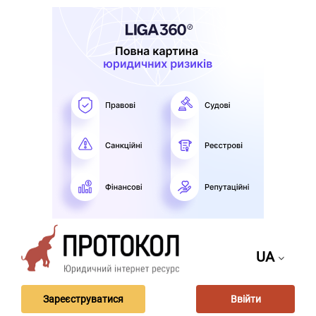
UA
Зареєструватися
Ввійти