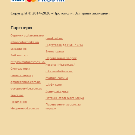
Copyright © 2014-2026 «Протокол». Всі права захищені.
Партнери
Сережки з діамантами
pereklad.ua
alliancetechnika.ua
Підготовка до НМТ / ЗНО
миралинкс
Винна шафа
Веб мастер
Перевезення хворих
https://motokosmos.ua/
hospice-life.com.ua/
Синтезатори
mk-translations.ua
perevod.agency
maltina.com.ua
agrotechnika.com.ua
Шафи купе
europeservice.com.ua
Брендові сумки
текст юа
Натяжні стелі Nova Stelya
Посилання
Перевезення хворих за
kievperevod.com.ua
кордон