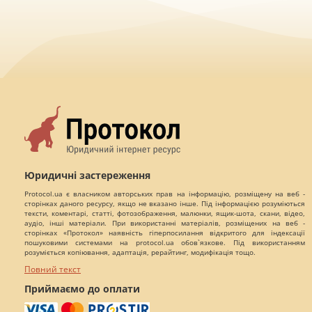
Юридичні застереження
Protocol.ua є власником авторських прав на інформацію, розміщену на веб -
сторінках даного ресурсу, якщо не вказано інше. Під інформацією розуміються
тексти, коментарі, статті, фотозображення, малюнки, ящик-шота, скани, відео,
аудіо, інші матеріали. При використанні матеріалів, розміщених на веб -
сторінках «Протокол» наявність гіперпосилання відкритого для індексації
пошуковими системами на protocol.ua обов`язкове. Під використанням
розуміється копіювання, адаптація, рерайтинг, модифікація тощо.
Повний текст
Приймаємо до оплати