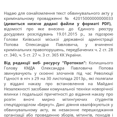
Надаю для ознайомлення текст обвинувального акту у
кримінальному провадженні № 42015000000000033
(дивиться нижче додані файли у форматі PDF),
відомості про яке внесено до Єдиного реєстру
досудових розслідувань 19.01.2015 р., за підозрою
Голови Київської міської державної адміністрації
Попова Олександра Павловича, у вчиненні
кримінальних правопорушень, передбачених ч. 2 ст. 28
ст. 340, ч. 5 ст. 27 ч. 3 ст. 365 КК України.
Від редакції веб- ресурсу "Протокол":
Колишнього
Голову КМДА Олександра Павловича Попова
звинувачують у скоєнні злочинів під час Революції
Гідності в ніч з 29 на 30 листопада 2013р., які полягали
у віддані наказу про встановлення на Майдані
Незалежності засобами комунальної техніки новорічної
ялинки і подальшої причетності до відання наказу про
розгін вночі мирно мітингуючих студентів
спецпідрозділом «Беркут». Дані діяння кваліфікуються у
обвинувальному акту, як незаконне перешкоджання
організації або проведенню зборів, мітингів, походів і