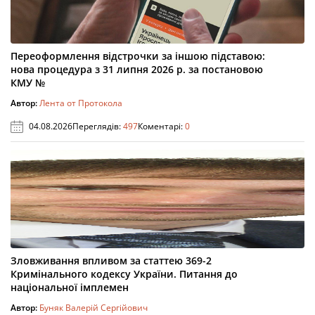
Переоформлення відстрочки за іншою підставою:
нова процедура з 31 липня 2026 р. за постановою
КМУ №
Автор:
Лента от Протокола
04.08.2026
Переглядів:
497
Коментарі:
0
Зловживання впливом за статтею 369-2
Кримінального кодексу України. Питання до
національної імплемен
Автор:
Буняк Валерій Сергійович