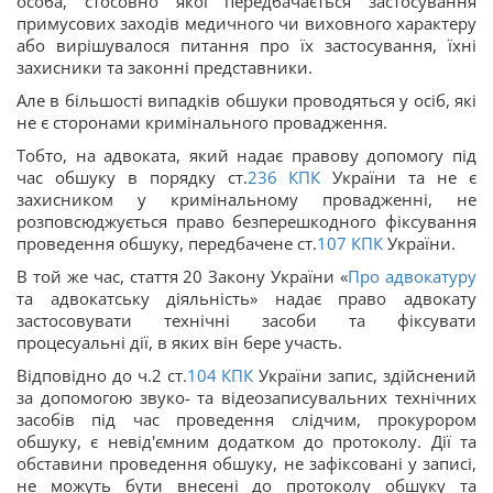
особа, стосовно якої передбачається застосування
примусових заходів медичного чи виховного характеру
або вирішувалося питання про їх застосування, їхні
захисники та законні представники.
Але в більшості випадків обшуки проводяться у осіб, які
не є сторонами кримінального провадження.
Тобто, на адвоката, який надає правову допомогу під
час обшуку в порядку ст.
236
КПК
України та не є
захисником у кримінальному провадженні, не
розповсюджується право безперешкодного фіксування
проведення обшуку, передбачене ст.
107
КПК
України.
В той же час, стаття 20 Закону України «
Про адвокатуру
та адвокатську діяльність» надає право адвокату
застосовувати технічні засоби та фіксувати
процесуальні дії, в яких він бере участь.
Відповідно до ч.2 ст.
104
КПК
України запис, здійснений
за допомогою звуко- та відеозаписувальних технічних
засобів під час проведення слідчим, прокурором
обшуку, є невід'ємним додатком до протоколу. Дії та
обставини проведення обшуку, не зафіксовані у записі,
не можуть бути внесені до протоколу обшуку та