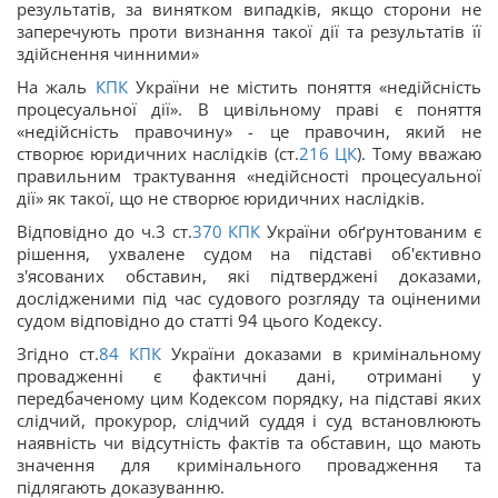
результатів, за винятком випадків, якщо сторони не
заперечують проти визнання такої дії та результатів її
здійснення чинними»
На жаль
КПК
України не містить поняття «недійсність
процесуальної дії». В цивільному праві є поняття
«недійсність правочину» - це правочин, який не
створює юридичних наслідків (ст.
216
ЦК
). Тому вважаю
правильним трактування «недійсності процесуальної
дії» як такої, що не створює юридичних наслідків.
Відповідно до ч.3 ст.
370
КПК
України обґрунтованим є
рішення, ухвалене судом на підставі об'єктивно
з'ясованих обставин, які підтверджені доказами,
дослідженими під час судового розгляду та оціненими
судом відповідно до статті 94 цього Кодексу.
Згідно ст.
84
КПК
України доказами в кримінальному
провадженні є фактичні дані, отримані у
передбаченому цим Кодексом порядку, на підставі яких
слідчий, прокурор, слідчий суддя і суд встановлюють
наявність чи відсутність фактів та обставин, що мають
значення для кримінального провадження та
підлягають доказуванню.