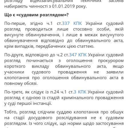
розгляду відеозаписувальних технічних засобів
набирають чинності з 01.01.2019 року.
Що є «судовим розглядом»?
По-перше, згідно ч.1 ст.
337
КПК
України судовий
розгляд проводиться лише стосовно особи, якій
висунуте обвинувачення, і лише в межах висунутого
обвинувачення відповідно до обвинувального акта,
крім випадків, передбачених цією статтею.
По-друге, відповідно до ч.2 ст.
347
КПК
України судовий
розгляд починається з оголошення прокурором
короткого викладу обвинувального акта, якщо
учасники судового провадження не заявили
клопотання про оголошення обвинувального акта в
повному обсязі.
По-третє, як слідує із п.24 ч.1 ст.
3
КПК
України судовий
розгляд є однією із стадій кримінального провадження
у суді першої інстанції.
Тобто, розгляд слідчим суддею клопотання про обшук
на стадії досудового розслідування не є судовим
розглядом. Із чого слідує, що норми щодо застосування