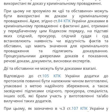
використані як доказ у кримінальному провадженні.
При цьому не зрозуміло як «дії та обставини» можуть
бути використані як докази у кримінальному
провадженні. Адже, згідно ст.
84
КПК
України доказами в
кримінальному провадженні є фактичні дані, отримані
у передбаченому цим Кодексом порядку, на підставі
яких слідчий, прокурор, слідчий суддя і суд
встановлюють наявність чи відсутність фактів та
обставин, що мають значення для кримінального
провадження та підлягають доказуванню.
Процесуальними джерелами доказів є показання,
речові докази, документи, висновки експертів.
Дії та обставини не можуть бути доказами взагалі.
Відповідно до ст.
105
КПК
України додатки до
протоколів повинні бути належним чином виготовлені,
упаковані з метою надійного збереження, а також
засвідчені підписами слідчого, прокурора, спеціаліста,
інших осіб, які брали участь у виготовленні та/або
вилученні таких додатків.
При цьому, як зазначено в ч.3 ст.
107
КПК
України у