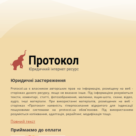
Юридичні застереження
Protocol.ua є власником авторських прав на інформацію, розміщену на веб -
сторінках даного ресурсу, якщо не вказано інше. Під інформацією розуміються
тексти, коментарі, статті, фотозображення, малюнки, ящик-шота, скани, відео,
аудіо, інші матеріали. При використанні матеріалів, розміщених на веб -
сторінках «Протокол» наявність гіперпосилання відкритого для індексації
пошуковими системами на protocol.ua обов`язкове. Під використанням
розуміється копіювання, адаптація, рерайтинг, модифікація тощо.
Повний текст
Приймаємо до оплати