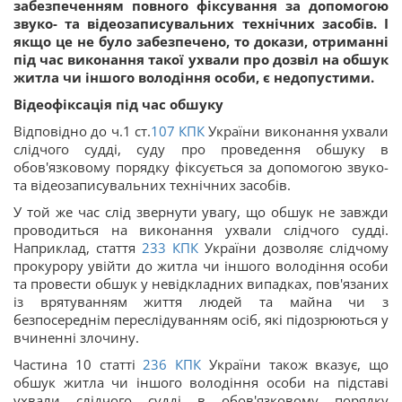
забезпеченням повного фіксування за допомогою
звуко- та відеозаписувальних технічних засобів. І
якщо це не було забезпечено, то докази, отриманні
під час виконання такої ухвали про дозвіл на обшук
житла чи іншого володіння особи, є недопустими.
Відеофіксація під час обшуку
Відповідно до ч.1 ст.
107
КПК
України виконання ухвали
слідчого судді, суду про проведення обшуку в
обов'язковому порядку фіксується за допомогою звуко-
та відеозаписувальних технічних засобів.
У той же час слід звернути увагу, що обшук не завжди
проводиться на виконання ухвали слідчого судді.
Наприклад, стаття
233
КПК
України дозволяє слідчому
прокурору увійти до житла чи іншого володіння особи
та провести обшук у невідкладних випадках, пов'язаних
із врятуванням життя людей та майна чи з
безпосереднім переслідуванням осіб, які підозрюються у
вчиненні злочину.
Частина 10 статті
236
КПК
України також вказує, що
обшук житла чи іншого володіння особи на підставі
ухвали слідчого судді в обов'язковому порядку