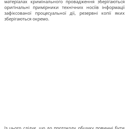
матеріалах кримінального провадження зберігаються
оригінальні примірники технічних носіїв інформації
зафіксованої процесуальної дії, резервні копії яких
зберігаються окремо.
Із цього слідує, що до протоколу обшуку повинні бути