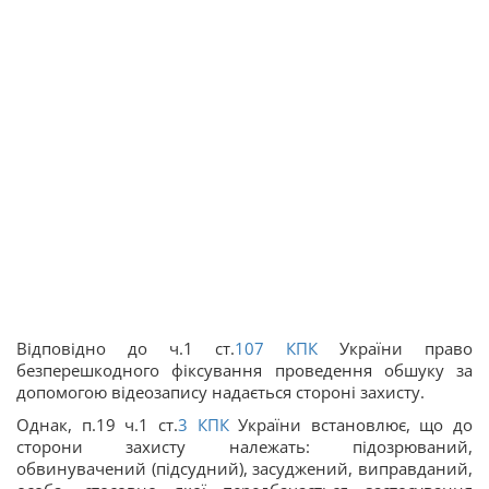
Відповідно до ч.1 ст.
107
КПК
України право
безперешкодного фіксування проведення обшуку за
допомогою відеозапису надається стороні захисту.
Однак, п.19 ч.1 ст.
3
КПК
України встановлює, що до
сторони захисту належать: підозрюваний,
обвинувачений (підсудний), засуджений, виправданий,