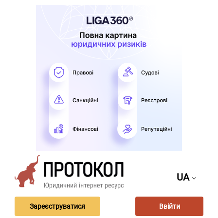
UA
Зареєструватися
Ввійти