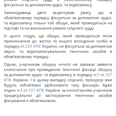
фіксується за допомогою аудіо- та відеозапису.
Законодавець двічі акцентував увагу, що в
обов'язковому порядку фіксується за допомогою аудіо-
та відеозапису тільки той обшук, який проводиться на
підставі та на виконання ухвали слідчого судді.
Із цього слідує, що обшук, який проводиться після
проникнення до житла та іншого володіння особи в
порядку ст.
233
КПК
України, не фіксується за допомогою
звуко- та відеозаписувальних технічних засобів в
обов’язковому порядку.
Однак, учасникам обшуку нічого не заважає заявити
клопотання про проведення технічної фіксації обшуку
за допомогою аудіо- та відеозапису в порядку ч.1 ст.
107
КПК
України. І в цьому випадку слідчий, прокурор вже
будуть зобов’язані здійснювати таку фіксацію. Адже
згідно ч.1 ст.
107
КПК
України за клопотанням учасників
процесуальної дії застосування технічних засобів
фіксування є обов'язковим.