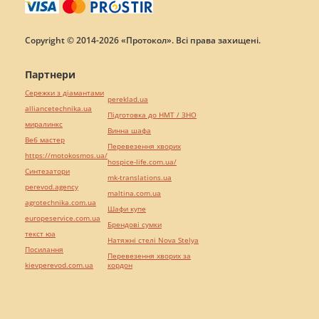
Copyright © 2014-2026 «Протокол». Всі права захищені.
Партнери
Сережки з діамантами
pereklad.ua
alliancetechnika.ua
Підготовка до НМТ / ЗНО
миралинкс
Винна шафа
Веб мастер
Перевезення хворих
https://motokosmos.ua/
hospice-life.com.ua/
Синтезатори
mk-translations.ua
perevod.agency
maltina.com.ua
agrotechnika.com.ua
Шафи купе
europeservice.com.ua
Брендові сумки
текст юа
Натяжні стелі Nova Stelya
Посилання
Перевезення хворих за
kievperevod.com.ua
кордон