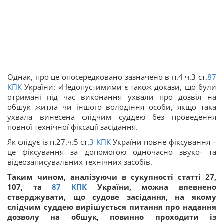
Однак, про це опосередковано зазначено в п.4 ч.3 ст.
87
КПК
України: «Недопустимими є також докази, що були
отримані під час виконання ухвали про дозвіл на
обшук житла чи іншого володіння особи, якщо така
ухвала винесена слідчим суддею без проведення
повної технічної фіксації засідання.
Як слідує із п.27.ч.5 ст.
3
КПК
України повне фіксування –
це фіксування за допомогою одночасно звуко- та
відеозаписувальних технічних засобів.
Таким чином, аналізуючи в сукупності статті 27,
107, та
87
КПК
України, можна впевнено
стверджувати, що судове засідання, на якому
слідчим суддею вирішується питання про надання
дозволу на обшук, повинно проходити із