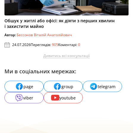
Обшук у житлі або офісі: як діяти з перших хвилин
і захистити майно
Автор:
Бессонов Віталій Анатолійович
24.07.2026
Переглядів:
905
Коментарі:
0
Дивитись всі консультації
Ми в соціальних мережах:
page
group
telegram
viber
youtube