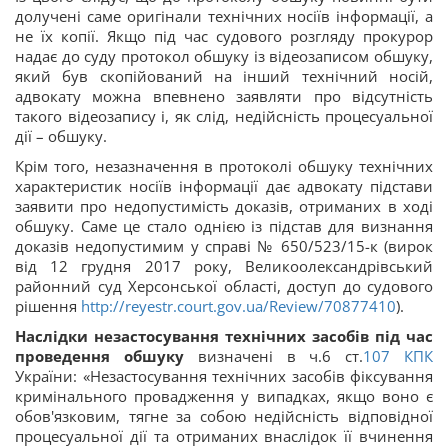
долучені саме оригінали технічних носіїв інформації, а
не їх копії. Якщо під час судового розгляду прокурор
надає до суду протокол обшуку із відеозаписом обшуку,
який був скопійований на інший технічний носій,
адвокату можна впевнено заявляти про відсутність
такого відеозапису і, як слід, недійсність процесуальної
дії – обшуку.
Крім того, незазначення в протоколі обшуку технічних
характеристик носіїв інформації дає адвокату підстави
заявити про недопустимість доказів, отриманих в ході
обшуку. Саме це стало однією із підстав для визнання
доказів недопустимим у справі № 650/523/15-к (вирок
від 12 грудня 2017 року, Великоолександрівський
районний суд Херсонської області, доступ до судового
рішення
http://reyestr.court.gov.ua/Review/70877410
).
Наслідки незастосування технічних засобів під час
проведення обшуку
визначені в ч.6 ст.
107
КПК
України: «Незастосування технічних засобів фіксування
кримінального провадження у випадках, якщо воно є
обов'язковим, тягне за собою недійсність відповідної
процесуальної дії та отриманих внаслідок її вчинення