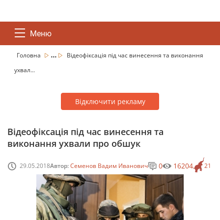
Меню
...
Головна
Відеофіксація під час винесення та виконання
ухвал...
Відключити рекламу
Відеофіксація під час винесення та
виконання ухвали про обшук
0
16204
29.05.2018
Автор:
Семенов Вадим Иванович
21