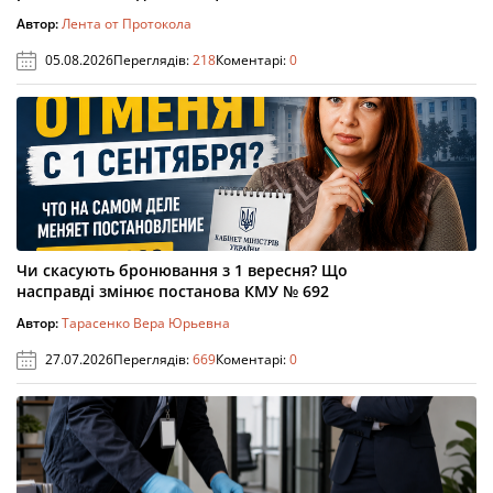
Автор:
Лента от Протокола
05.08.2026
Переглядів:
218
Коментарі:
0
Чи скасують бронювання з 1 вересня? Що
насправді змінює постанова КМУ № 692
Автор:
Тарасенко Вера Юрьевна
27.07.2026
Переглядів:
669
Коментарі:
0