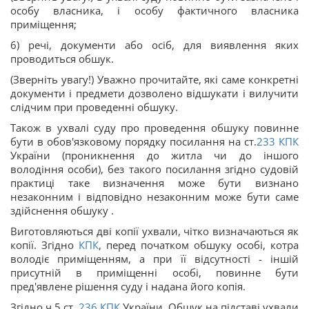
особу власника, і особу фактичного власника
приміщення;
6) речі, документи або осіб, для виявлення яких
проводиться обшук.
(Зверніть увагу!) Уважно прочитайте, які саме конкретні
документи і предмети дозволено відшукати і вилучити
слідчим при проведенні обшуку.
Також в ухвалі суду про проведення обшуку повинне
бути в обов'язковому порядку посилання на ст.
233
КПК
України (проникнення до житла чи до іншого
володіння особи), без такого посилання згідно судовій
практиці таке визначення може бути визнано
незаконним і відповідно незаконним може бути саме
здійснення обшуку .
Виготовляються дві копії ухвали, чітко визначаються як
копії. Згідно
КПК
, перед початком обшуку особі, котра
володіє приміщенням, а при її відсутності - іншій
присутній в приміщенні особі, повинне бути
пред'явлене ​​рішення суду і надана його копія.
Згідно ч.5 ст.
236
КПК
України, Обшук на підставі ухвали