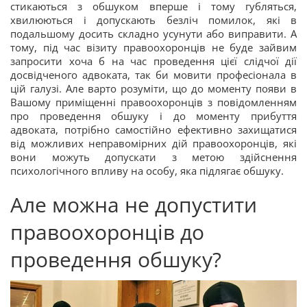
стикаються з обшуком вперше і тому губляться,
хвилюються і допускають безліч помилок, які в
подальшому досить складно усунути або виправити. А
тому, під час візиту правоохоронців не буде зайвим
запросити хоча б на час проведення цієї слідчої дії
досвідченого адвоката, так би мовити професіонала в
цій галузі. Але варто розуміти, що до моменту появи в
Вашому приміщенні правоохоронців з повідомленням
про проведення обшуку і до моменту прибуття
адвоката, потрібно самостійно ефективно захищатися
від можливих неправомірних дій правоохоронців, які
вони можуть допускати з метою здійснення
психологічного впливу на особу, яка підлягає обшуку.
Але можна не допустити
правоохоронців до
проведення обшуку?