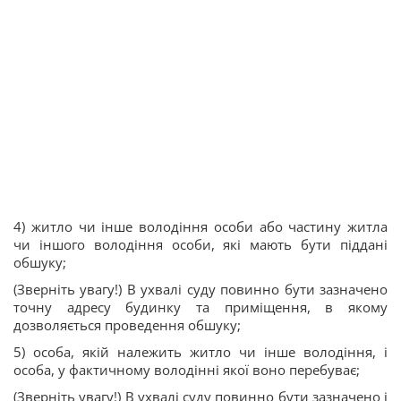
4) житло чи інше володіння особи або частину житла
чи іншого володіння особи, які мають бути піддані
обшуку;
(Зверніть увагу!) В ухвалі суду повинно бути зазначено
точну адресу будинку та приміщення, в якому
дозволяється проведення обшуку;
5) особа, якій належить житло чи інше володіння, і
особа, у фактичному володінні якої воно перебуває;
(Зверніть увагу!) В ухвалі суду повинно бути зазначено і