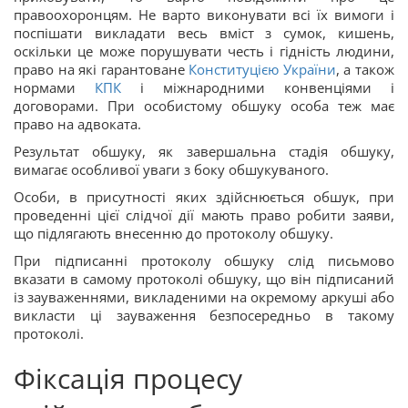
правоохоронцям. Не варто виконувати всі їх вимоги і
поспішати викладати весь вміст з сумок, кишень,
оскільки це може порушувати честь і гідність людини,
право на які гарантоване
Конституцією України
, а також
нормами
КПК
і міжнародними конвенціями і
договорами. При особистому обшуку особа теж має
право на адвоката.
Результат обшуку, як завершальна стадія обшуку,
вимагає особливої ​​уваги з боку обшукуваного.
Особи, в присутності яких здійснюється обшук, при
проведенні цієї слідчої дії мають право робити заяви,
що підлягають внесенню до протоколу обшуку.
При підписанні протоколу обшуку слід письмово
вказати в самому протоколі обшуку, що він підписаний
із зауваженнями, викладеними на окремому аркуші або
викласти ці зауваження безпосередньо в такому
протоколі.
Фіксація процесу