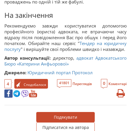
проваджень по одній і тій же фабулі.
На закінчення
Рекомендуємо завжди користуватися допомогою
професійного (юриста) адвоката, не втрачаючи часу
відразу після повідомлення Вас про обшук і перед його
початком. Обирайте наш сервіс "
Тендер на юридичну
послугу
" і вирішуйте свої проблеми швидко і назавжди.
Автор консультації:
директор,
адвокат Адвокатського
Бюро «Катерини Анфьорової»
Джерело:
Юридичний портал Протокол
0
41801
4
Переглядів
Коментарі
Сподобалося
Подякувати
Підписатися на автора