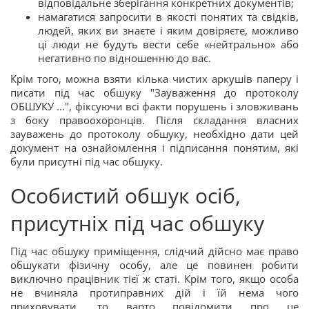
відповідальне зберігання конкретних документів;
намагатися запросити в якості понятих та свідків,
людей, яких ви знаєте і яким довіряєте, можливо
ці люди не будуть вести себе «нейтрально» або
негативно по відношенню до вас.
Крім того, можна взяти кілька чистих аркушів паперу і
писати під час обшуку "Зауваження до протоколу
ОБШУКУ ...", фіксуючи всі факти порушень і зловживань
з боку правоохоронців. Після складання власних
зауважень до протоколу обшуку, необхідно дати цей
документ на ознайомлення і підписання понятим, які
були присутні під час обшуку.
Особистий обшук осіб,
присутніх під час обшуку
Під час обшуку приміщення, слідчий дійсно має право
обшукати фізичну особу, але це повинен робити
виключно працівник тієї ж статі. Крім того, якщо особа
не вчиняла протиправних дій і їй нема чого
приховувати, то варто повідомити про це