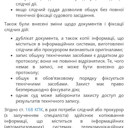
слідчої дії.
якщо слідчий суддя дозволив обшук без повної
технічної фіксації судового засідання.
Також були внесені зміни щодо документів і фіксації
слідчих дій:
дублікат документа, а також копії інформації, що
міститься в інформаційних системах, виготовлені
слідчим або прокурором визнаються оригіналами;
запис обшуку технічними засобами є додатком до
протоколу; вони не повинні відрізнятися. Те, чого
немає в записі, не може бути внесено до
протоколу;
обшук в обов'язковому порядку фіксується
технічними засобами. Захист має право
безперешкодно фіксувати дію;
однак суд може заборонити захисту доступ до
результатів технічного запису.
Згідно ст.
168
КПК
, в разі потреби слідчий або прокурор
(з залученням спеціаліста) здійснює копіювання
інформації, що міститься в інформаційних
(автоматизованих) системах, телекомунікаційних