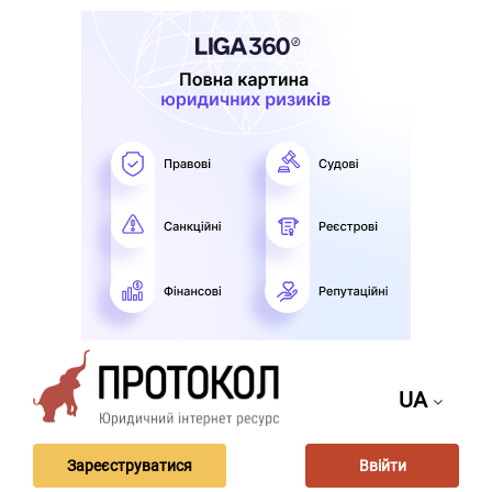
UA
Зареєструватися
Ввійти