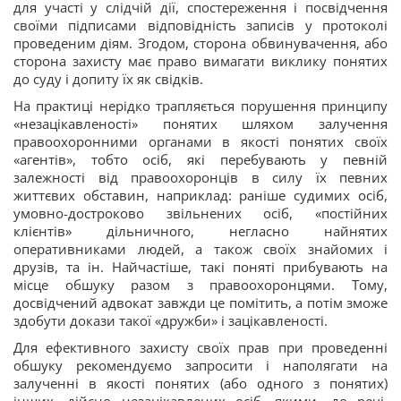
для участі у слідчій дії, спостереження і посвідчення
своїми підписами відповідність записів у протоколі
проведеним діям. Згодом, сторона обвинувачення, або
сторона захисту має право вимагати виклику понятих
до суду і допиту їх як свідків.
На практиці нерідко трапляється порушення принципу
«незацікавленості» понятих шляхом залучення
правоохоронними органами в якості понятих своїх
«агентів», тобто осіб, які перебувають у певній
залежності від правоохоронців в силу їх певних
життєвих обставин, наприклад: раніше судимих ​​осіб,
умовно-достроково звільнених осіб, «постійних
клієнтів» дільничного, негласно найнятих
оперативниками людей, а також своїх знайомих і
друзів, та ін. Найчастіше, такі поняті прибувають на
місце обшуку разом з правоохоронцями. Тому,
досвідчений адвокат завжди це помітить, а потім зможе
здобути докази такої «дружби» і зацікавленості.
Для ефективного захисту своїх прав при проведенні
обшуку рекомендуємо запросити і наполягати на
залученні в якості понятих (або одного з понятих)
інших, дійсно незацікавлених осіб, якими, до речі,