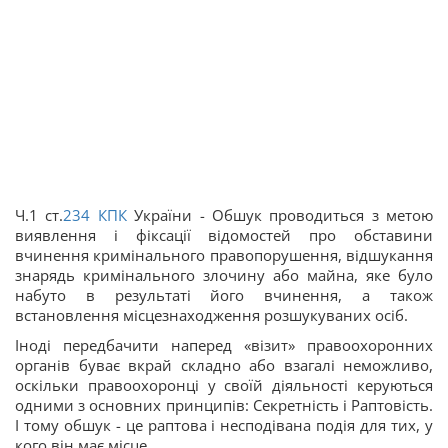
Ч.1 ст.
234
КПК
України - Обшук проводиться з метою
виявлення і фіксації відомостей про обставини
вчинення кримінального правопорушення, відшукання
знарядь кримінального злочину або майна, яке було
набуто в результаті його вчинення, а також
встановлення місцезнаходження розшукуваних осіб.
Іноді передбачити наперед «візит» правоохоронних
органів буває вкрай складно або взагалі неможливо,
оскільки правоохоронці у своїй діяльності керуються
одними з основних принципів: Секретність і Раптовість.
І тому обшук - це раптова і несподівана подія для тих, у
кого він має місце.