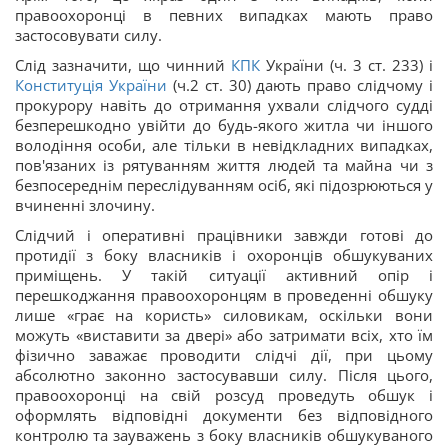
правоохоронці в певних випадках мають право
застосовувати силу.
Слід зазначити, що чинний
КПК
України (ч. 3 ст. 233) і
Конституція України
(ч.2 ст. 30) дають право слідчому і
прокурору навіть до отримання ухвали слідчого судді
безперешкодно увійти до будь-якого житла чи іншого
володіння особи, але тільки в невідкладних випадках,
пов'язаних із рятуванням життя людей та майна чи з
безпосереднім переслідуванням осіб, які підозрюються у
вчиненні злочину.
Слідчий і оперативні працівники завжди готові до
протидії з боку власників і охоронців обшукуваних
приміщень. У такій ситуації активний опір і
перешкоджання правоохоронцям в проведенні обшуку
лише «грає на користь» силовикам, оскільки вони
можуть «виставити за двері» або затримати всіх, хто їм
фізично заважає проводити слідчі дії, при цьому
абсолютно законно застосувавши силу. Після цього,
правоохоронці на свій розсуд проведуть обшук і
оформлять відповідні документи без відповідного
контролю та зауважень з боку власників обшукуваного