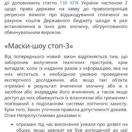
дії доповнюють статтю
130
КПК
України частиною 2
щодо права держави на заяву до правоохоронців
регресної вимоги про відшкодування сплаченої за
рахунок коштів Державного бюджету шкоди в разі
встановлення в їхніх діях злочину, обґрунтованого
обвинувальним вироком.
«Маски-шоу стоп-3»
Від попереднього новий закон відрізняється тим, що
заборонив вилучення технічних пристроїв, крім
випадків, коли їх надання разом з інформацією, яка на
них міститься, є необхідною умовою проведення
експертного дослідження, або якщо такі об'єкти
отримані в результаті вчинення злочину або ж є
засобом або знаряддям його вчинення, а також якщо
доступ до них обмежується їх власником або тримачем і
пов'язаний з подоланням системи логічного захисту.
Крім того, Закон уточнив правила допустимості доказів.
Отже Неприпустимими доказами є:
отримані під час виконання ухвали про дозвіл на
обшук, якщо адвокат не був допущений до цієї