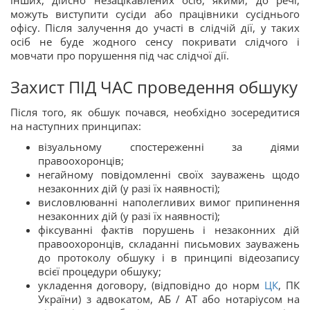
можуть виступити сусіди або працівники сусіднього
офісу. Після залучення до участі в слідчій дії, у таких
осіб не буде жодного сенсу покривати слідчого і
мовчати про порушення під час слідчої дії.
Захист ПІД ЧАС проведення обшуку
Після того, як обшук почався, необхідно зосередитися
на наступних принципах:
візуальному спостереженні за діями
правоохоронців;
негайному повідомленні своїх зауважень щодо
незаконних дій (у разі їх наявності);
висловлюванні наполегливих вимог припинення
незаконних дій (у разі їх наявності);
фіксуванні фактів порушень і незаконних дій
правоохоронців, складанні письмових зауважень
до протоколу обшуку і в принципі відеозапису
всієї процедури обшуку;
укладення договору, (відповідно до норм
ЦК
, ПК
України) з адвокатом, АБ / АТ або нотаріусом на