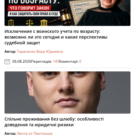
Исключение с воинского учета по возрасту:
возможно ли это сегодня и какие перспективы
судебной защит
Автор:
Тарасенко Вера Юрьевна
06.08.2026
Переглядів:
145
Коментарі:
0
Спільне проживання без шлюбу: особливості
доведення та юридичні ризики
Автор:
Лента от Протокола