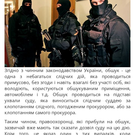
Згідно з чинним законодавством України, обшук - це
одна з небагатьох слідчих дій, яка проводиться
примусово, без згоди і навіть взагалі без участі осіб, які
володіють, користуються обшукуваним приміщення,
автомобілем і т.д. Обшук проводиться на підставі
ухвали суду, яка виноситься слідчим суддею за
клопотанням слідчого, погодженим прокурором, або за
клопотанням самого прокурора.
Таким чином, правоохоронці, які прибули на обшук,
зазвичай вже мають так сказати дозвіл суду на цю дію.
Крім того, це якраз один з тих випадків, коли