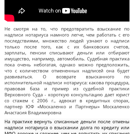
Не смотря на то, что предотвратить взыскание по
надписи нотариуса намного легче, чем работать с его
последствиями, множество людей узнают о надписи
только после того, как с их банковских счетов,
зарплаты, пенсии списывают деньги или отбирают
имущество, например, автомобиль. Судебная практика
пока очень небогатая, однако можно предположить,
что с количеством отмененных надписей она будет
развиваться. О возврате взысканного по
исполнительной надписи нотариуса: какова процедура,
правовая база и пример из судебной практики
Верховного Суда - короткую консультацию дает юрист
со стажем с 2006 г., адвокат в кредитных спорах,
партнер ЮФ «Москаленко и Партнеры» Москаленко
Анастасия Владимировна
На практике вернуть списанные деньги после отмены
надписи нотариуса о взыскании долга по кредиту или
МФО дороже и сложнее, чем не допустить их списания