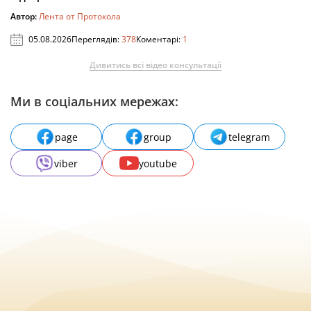
Автор:
Лента от Протокола
05.08.2026
Переглядів:
378
Коментарі:
1
Дивитись всі відео консультації
Ми в соціальних мережах:
page
group
telegram
viber
youtube