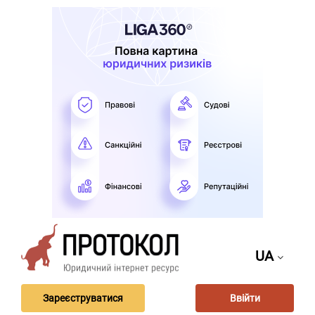
UA
Зареєструватися
Ввійти