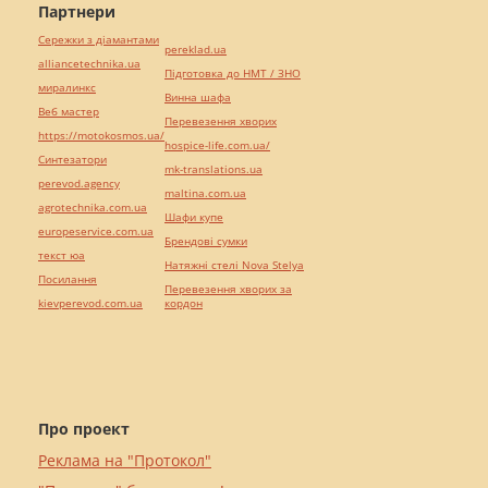
Партнери
Сережки з діамантами
pereklad.ua
alliancetechnika.ua
Підготовка до НМТ / ЗНО
миралинкс
Винна шафа
Веб мастер
Перевезення хворих
https://motokosmos.ua/
hospice-life.com.ua/
Синтезатори
mk-translations.ua
perevod.agency
maltina.com.ua
agrotechnika.com.ua
Шафи купе
europeservice.com.ua
Брендові сумки
текст юа
Натяжні стелі Nova Stelya
Посилання
Перевезення хворих за
kievperevod.com.ua
кордон
Про проект
Реклама на "Протокол"