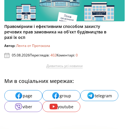
Правомірним і ефективним способом захисту
речових прав замовника на об’єкт будівництва в
разі їх осп
Автор:
Лента от Протокола
05.08.2026
Переглядів:
402
Коментарі:
0
Дивитись усі новини
Ми в соціальних мережах:
page
group
telegram
viber
youtube