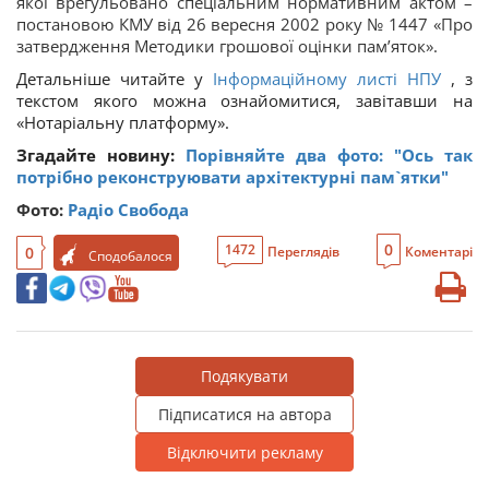
якої врегульовано спеціальним нормативним актом –
постановою КМУ від 26 вересня 2002 року № 1447 «Про
затвердження Методики грошової оцінки пам’яток».
Детальніше читайте у
Інформаційному листі НПУ
, з
текстом якого можна ознайомитися, завітавши на
«Нотаріальну платформу».
Згадайте новину:
Порівняйте два фото: "Ось так
потрібно реконструювати архітектурні пам`ятки"
Фото:
Радіо Свобода
0
1472
0
Переглядів
Коментарі
Сподобалося
Подякувати
Підписатися на автора
Відключити рекламу