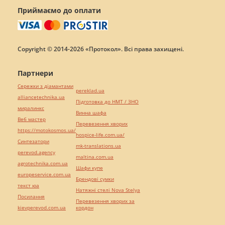
Приймаємо до оплати
Copyright © 2014-2026 «Протокол». Всі права захищені.
Партнери
Сережки з діамантами
pereklad.ua
alliancetechnika.ua
Підготовка до НМТ / ЗНО
миралинкс
Винна шафа
Веб мастер
Перевезення хворих
https://motokosmos.ua/
hospice-life.com.ua/
Синтезатори
mk-translations.ua
perevod.agency
maltina.com.ua
agrotechnika.com.ua
Шафи купе
europeservice.com.ua
Брендові сумки
текст юа
Натяжні стелі Nova Stelya
Посилання
Перевезення хворих за
kievperevod.com.ua
кордон