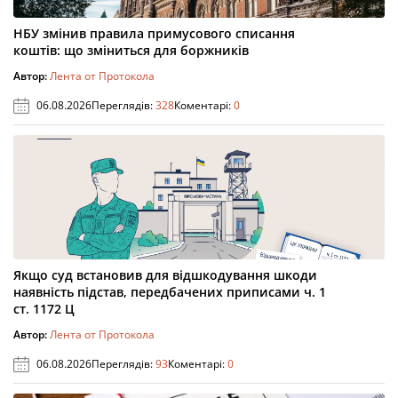
НБУ змінив правила примусового списання
коштів: що зміниться для боржників
Автор:
Лента от Протокола
06.08.2026
Переглядів:
328
Коментарі:
0
Якщо суд встановив для відшкодування шкоди
наявність підстав, передбачених приписами ч. 1
ст. 1172 Ц
Автор:
Лента от Протокола
06.08.2026
Переглядів:
93
Коментарі:
0