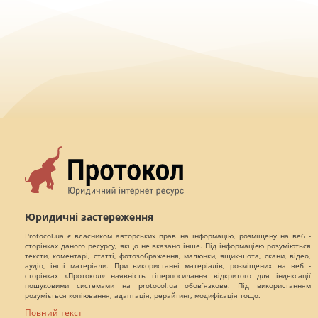
Юридичні застереження
Protocol.ua є власником авторських прав на інформацію, розміщену на веб -
сторінках даного ресурсу, якщо не вказано інше. Під інформацією розуміються
тексти, коментарі, статті, фотозображення, малюнки, ящик-шота, скани, відео,
аудіо, інші матеріали. При використанні матеріалів, розміщених на веб -
сторінках «Протокол» наявність гіперпосилання відкритого для індексації
пошуковими системами на protocol.ua обов`язкове. Під використанням
розуміється копіювання, адаптація, рерайтинг, модифікація тощо.
Повний текст