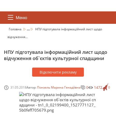
Меню
...
Головна
НПУ підготувала інформаційний лист щодо
відчуження...
НПУ підготувала інформаційний лист щодо
відчуження об`єктів культурної спадщини
Відключити рекламу
0
1472
31.05.2018
Автор:
Понзель Марина Генадіївна
0