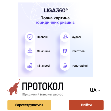
UA
Зареєструватися
Ввійти