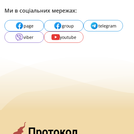
Ми в соціальних мережах:
page
group
telegram
viber
youtube