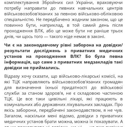
комплектування Збройних сил України, враховуючи
потребу направити до певних навчальних центрів
військовозобов'язаних за певною військово-обліковою
спеціальністю. Не передбачено жодним законом, що це
повинно бути, наприклад, в той самий день після
проходження ВЛК, або це може бути не раніше трьох
днів, чи щось того — такого ніде немає в законі.
Чи є на законодавчому рівні заборона на довідки/
результати досліджень з приватних медичних
установ на проходження ВЛК? Бо була певна
інформація, що саме з приватних медзакладів такі
довідки не приймались.
Відразу хочу сказати, що військово-лікарські комісії, на
які ТЦК направляють військовозобов'язаних громадян
для визначення їхньої придатності до військової
служби за станом здоров'я, не є складовою частиною
ТЦК. Це все таки цивільні лікарі, які працюють в
комунальних або державних лікувальних закладах. Про
якісь заборони, передбачені законодавством, я не чув.
Загалом, наскільки мені відомо, довідки з приватних
медичних установ брати можна, можна їх показувати. А