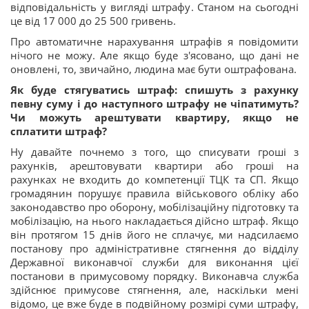
відповідальність у вигляді штрафу. Станом на сьогодні
це від 17 000 до 25 500 гривень.
Про автоматичне нарахування штрафів я повідомити
нічого не можу. Але якщо буде з'ясовано, що дані не
оновлені, то, звичайно, людина має бути оштрафована.
Як буде стягуватись штраф: спишуть з рахунку
певну суму і до наступного штрафу не чіпатимуть?
Чи можуть арештувати квартиру, якщо не
сплатити штраф?
Ну давайте почнемо з того, що списувати гроші з
рахунків, арештовувати квартири або гроші на
рахунках не входить до компетенції ТЦК та СП. Якщо
громадянин порушує правила військового обліку або
законодавство про оборону, мобілізаційну підготовку та
мобілізацію, на нього накладається дійсно штраф. Якщо
він протягом 15 днів його не сплачує, ми надсилаємо
постанову про адміністративне стягнення до відділу
Державної виконавчої служби для виконання цієї
постанови в примусовому порядку. Виконавча служба
здійснює примусове стягнення, але, наскільки мені
відомо, це вже буде в подвійному розмірі суми штрафу,