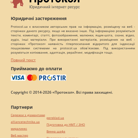
Юридичні застереження
Protocol.ua є власником авторських прав на інформацію, розміщену на веб -
сторінках даного ресурсу, якщо не вказано інше. Під інформацією розуміються
тексти, коментарі, статті, фотозображення, малюнки, ящик-шота, скани, відео,
аудіо, інші матеріали. При використанні матеріалів, розміщених на веб -
сторінках «Протокол» наявність гіперпосилання відкритого для індексації
пошуковими системами на protocol.ua обов`язкове. Під використанням
розуміється копіювання, адаптація, рерайтинг, модифікація тощо.
Повний текст
Приймаємо до оплати
Copyright © 2014-2026 «Протокол». Всі права захищені.
Партнери
Сережки з діамантами
pereklad.ua
alliancetechnika.ua
Підготовка до НМТ / ЗНО
миралинкс
Винна шафа
Веб мастер