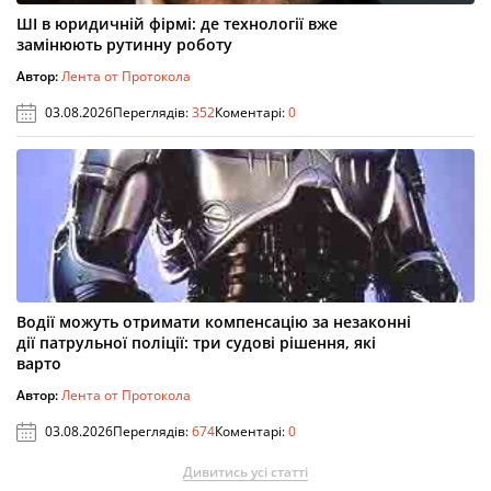
ШІ в юридичній фірмі: де технології вже
замінюють рутинну роботу
Автор:
Лента от Протокола
03.08.2026
Переглядів:
352
Коментарі:
0
Водії можуть отримати компенсацію за незаконні
дії патрульної поліції: три судові рішення, які
варто
Автор:
Лента от Протокола
03.08.2026
Переглядів:
674
Коментарі:
0
Дивитись усі статті