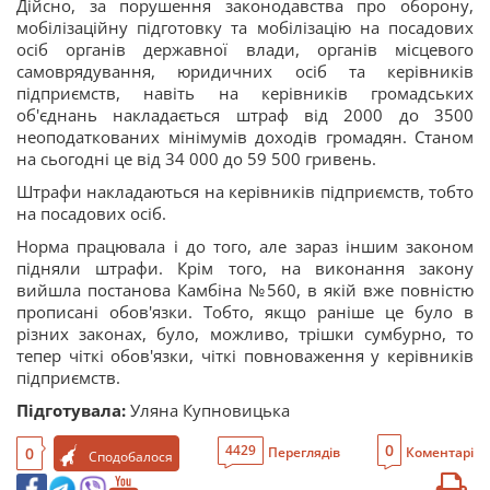
Дійсно, за порушення законодавства про оборону,
мобілізаційну підготовку та мобілізацію на посадових
осіб органів державної влади, органів місцевого
самоврядування, юридичних осіб та керівників
підприємств, навіть на керівників громадських
об'єднань накладається штраф від 2000 до 3500
неоподаткованих мінімумів доходів громадян. Станом
на сьогодні це від 34 000 до 59 500 гривень.
Штрафи накладаються на керівників підприємств, тобто
на посадових осіб.
Норма працювала і до того, але зараз іншим законом
підняли штрафи. Крім того, на виконання закону
вийшла постанова Камбіна №560, в якій вже повністю
прописані обов'язки. Тобто, якщо раніше це було в
різних законах, було, можливо, трішки сумбурно, то
тепер чіткі обов'язки, чіткі повноваження у керівників
підприємств.
Підготувала:
Уляна Купновицька
0
4429
0
Переглядів
Коментарі
Сподобалося