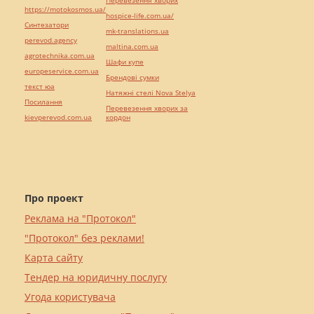
Перевезення хворих
https://motokosmos.ua/
hospice-life.com.ua/
Синтезатори
mk-translations.ua
perevod.agency
maltina.com.ua
agrotechnika.com.ua
Шафи купе
europeservice.com.ua
Брендові сумки
текст юа
Натяжні стелі Nova Stelya
Посилання
Перевезення хворих за
kievperevod.com.ua
кордон
Про проект
Реклама на "Протокол"
"Протокол" без реклами!
Карта сайту
Тендер на юридичну послугу
Угода користувача