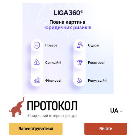
UA
Зареєструватися
Ввійти