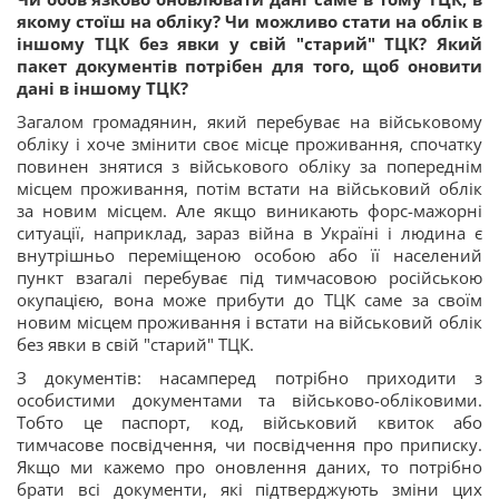
якому стоїш на обліку? Чи можливо стати на облік в
іншому ТЦК без явки у свій "старий" ТЦК?
Який
пакет документів потрібен для того, щоб оновити
дані в іншому ТЦК?
Загалом громадянин, який перебуває на військовому
обліку і хоче змінити своє місце проживання, спочатку
повинен знятися з військового обліку за попереднім
місцем проживання, потім встати на військовий облік
за новим місцем. Але якщо виникають форс-мажорні
ситуації, наприклад, зараз війна в Україні і людина є
внутрішньо переміщеною особою або її населений
пункт взагалі перебуває під тимчасовою російською
окупацією, вона може прибути до ТЦК саме за своїм
новим місцем проживання і встати на військовий облік
без явки в свій "старий" ТЦК.
З документів: насамперед потрібно приходити з
особистими документами та військово-обліковими.
Тобто це паспорт, код, військовий квиток або
тимчасове посвідчення, чи посвідчення про приписку.
Якщо ми кажемо про оновлення даних, то потрібно
брати всі документи, які підтверджують зміни цих