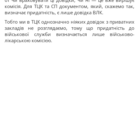
от чи враховувати ці довідки, чи ні — це вже вирішує
комісія. Для ТЦК та СП документом, який, скажемо так,
визначає придатність, є лише довідка ВЛК.
Тобто ми в ТЦК однозначно ніяких довідок з приватних
закладів не розглядаємо, тому що придатність до
військової служби визначається лише військово-
лікарською комісією.