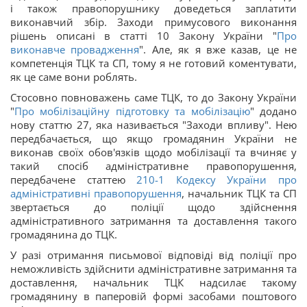
і також правопорушнику доведеться заплатити
виконавчий збір. Заходи примусового виконання
рішень описані в статті 10 Закону України "
Про
виконавче провадження
". Але, як я вже казав, це не
компетенція ТЦК та СП, тому я не готовий коментувати,
як це саме вони роблять.
Стосовно повноважень саме ТЦК, то до Закону України
"
Про мобілізаційну підготовку та мобілізацію
" додано
нову статтю 27, яка називається "Заходи впливу". Нею
передбачається, що якщо громадянин України не
виконав своїх обов'язків щодо мобілізації та вчиняє у
такий спосіб адміністративне правопорушення,
передбачене статтею
210-1
Кодексу України про
адміністративні правопорушення
, начальник ТЦК та СП
звертається до поліції щодо здійснення
адміністративного затримання та доставлення такого
громадянина до ТЦК.
У разі отримання письмової відповіді від поліції про
неможливість здійснити адміністративне затримання та
доставлення, начальник ТЦК надсилає такому
громадянину в паперовій формі засобами поштового