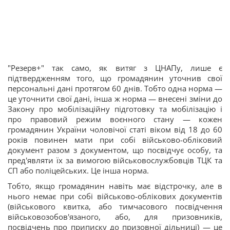
"Резерв+" так само, як витяг з ЦНАПу, лише є
підтвердженням того, що громадянин уточнив свої
персональні дані протягом 60 днів. Тобто одна норма —
це уточнити свої дані, інша ж норма — внесені зміни до
Закону про мобілізаційну підготовку та мобілізацію і
про правовий режим воєнного стану — кожен
громадянин України чоловічої статі віком від 18 до 60
років повинен мати при собі військово-обліковий
документ разом з документом, що посвідчує особу, та
пред'являти їх за вимогою військовослужбовців ТЦК та
СП або поліцейських. Це інша норма.
Тобто, якщо громадянин навіть має відстрочку, але в
нього немає при собі військово-облікових документів
(військового квитка, або тимчасового посвідчення
військовозобов'язаного, або, для призовників,
посвідчень про приписку до призовної дільниці) — це