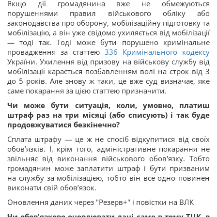
Якщо дії громадянина вже не обмежуються
порушеннями правил військового обліку або
законодавства про оборону, мобілізаційну підготовку та
мобілізацію, а він уже свідомо ухиляється від мобілізації
— тоді так. Тоді може бути порушено кримінальне
провадження за статтею
336
Кримінального кодексу
України. Ухилення від призову на військову службу від
мобілізації карається позбавленням волі на строк від 3
до 5 років. Але знову ж таки, це вже суд визначає, яке
саме покарання за цією статтею призначити.
Чи може бути ситуація, коли, умовно, платиш
штраф раз на три місяці (або списують) і так буде
продовжуватися безкінечно?
Сплата штрафу — це ж не спосіб відкупитися від своїх
обов’язків. І, крім того, адміністративне покарання не
звільняє від виконання військового обов'язку. Тобто
громадянин може заплатити штраф і бути призваним
на службу за мобілізацією, тобто він все одно повинен
виконати свій обов’язок.
Оновлення даних через "Резерв+" і повістки на ВЛК
Чи обов'язково оновлювати дані саме в тому ТЦК, в