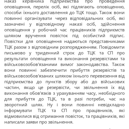
наказ керівника підприємства про проведення
оповіщення, перелік осіб, які підлягають оповіщенню,
способи їхнього доставлення до ТЦК тощо. Також вони
повинні організувати через відповідальних осіб, які
зазначені у відповідному наказі осіб, здійснення
оповіщення у робочий час працівників підприємств
шляхом вручення повісток під особистий підпис.
Повістки для оповіщення надаються представниками
ТЦК разом з відповідним розпорядженням. Повідомити
письмово у триденний строк до ТЦК та СП про
результати оповіщення та виконання резервістами та
військовозобов'язаними вимог законодавства. Також
вони повинні забезпечити прибуття резервістів та
військовозобов'язаних шляхом їхнього перевезення від
підприємства до пунктів збору або до військових
частин, якщо це резервісти, чи звільнення їх від
виконання обов'язків з урахуванням часу, необхідного
для прибуття до ТЦК, та в разі потреби, час на
зворотний шлях. Ну і вони повинні невідкладно
інформувати ТЦК та СП про працівників, які
відмовилися від отримання повісток, та працівників, які
написали заяви про звільнення.