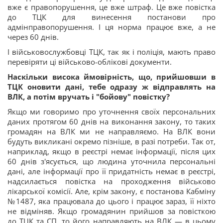
вже є правопорушення, це вже штраф. Це вже повістка
до ТЦК для винесення постанови про
адмінправопорушення. І ця норма працює вже, а не
через 60 днів.
І військовослужбовці ТЦК, так як і поліція, мають право
перевіряти ці військово-облікові документи.
Наскільки висока ймовірність, що, прийшовши в
ТЦК оновити дані, тебе одразу ж відправлять на
ВЛК, а потім вручать і "бойову" повістку?
Якщо ми говоримо про уточнення своїх персональних
даних протягом 60 днів на виконання закону, то таких
громадян на ВЛК ми не направляємо. На ВЛК вони
будуть викликані окремо пізніше, в разі потреби. Так от,
наприклад, якщо в реєстрі немає інформації, після цих
60 днів з'ясується, що людина уточнила персональні
дані, але інформації про її придатність немає в реєстрі,
надсилається повістка на проходження військово
лікарської комісії. Але, крім закону, є постанова Кабміну
№1487, яка працювала до цього і працює зараз, її ніхто
не відміняв. Якщо громадянин прийшов за повісткою
до ТЦК та СП, то його направляють на ВЛК — в цьому