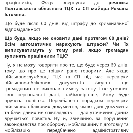
працівників,
Фокус
звернувся до
речника
Полтавського обласного ТЦК та СП майора Романа
Істоміна.
Що буде після 60 днів: від штрафу до кримінальної
відповідальності
Що буде, якщо не оновити дані протягом 60 днів?
Всім автоматично нарахують штрафи? Чи їх
виписуватимуть у тому разі, якщо громадян
зупинять працівники ТЦК?
Ну, я не можу говорити про те, що буде через 60 днів,
тому що про це трішки рано говорити. Але якщо
військовослужбовці ТЦК та СП під час перевірки
військово-облікових документів з'ясують, що
громадянин не виконав вимогу закону і не уточнив
свої персональні дані, найімовірніше, йому буде
вручена повістка. Передбачено порядком перевірки
військово-облікових документів, якщо дані документа
та бази даних не співпадають — для уточнення даних
вручається повістка. Ну й, звичайно, за порушення
законодавства про оборону, мобілізаційну підготовку та
мобілізацію передбачено адміністративну