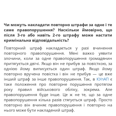
Чи можуть накладати повторно штрафи за одне і те
саме правопорушення? Наскільки ймовірно, що
після 3-го або навіть 2-го штрафу може настати
кримінальна відповідальність?
Повторний штраф накладається у разі вчинення
повторного правопорушення. Мені важко уявити
злочини, коли за одне правопорушення громадянин
притягується двічі. Якщо він не прибув за повісткою, за
однією йому виписується один штраф. Якщо йому
повторно вручена повістка і він не прибув — це вже
інший штраф за інше правопорушення. Так, в
КУпАП
є
таке положення про повторне порушення протягом
року правил військового обліку, зокрема. Але
правопорушення буде інше. Це ж не те, що за одне
правопорушення кілька разів стягується штраф. Просто
повторно він вчиняє правопорушення і повторно на
нього може бути накладений штраф.