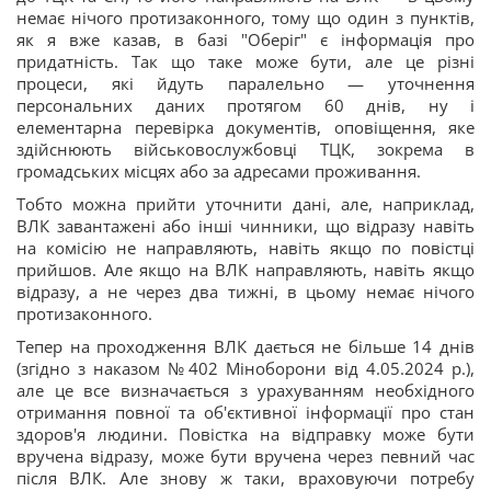
немає нічого протизаконного, тому що один з пунктів,
як я вже казав, в базі "Оберіг" є інформація про
придатність. Так що таке може бути, але це різні
процеси, які йдуть паралельно — уточнення
персональних даних протягом 60 днів, ну і
елементарна перевірка документів, оповіщення, яке
здійснюють військовослужбовці ТЦК, зокрема в
громадських місцях або за адресами проживання.
Тобто можна прийти уточнити дані, але, наприклад,
ВЛК завантажені або інші чинники, що відразу навіть
на комісію не направляють, навіть якщо по повістці
прийшов. Але якщо на ВЛК направляють, навіть якщо
відразу, а не через два тижні, в цьому немає нічого
протизаконного.
Тепер на проходження ВЛК дається не більше 14 днів
(згідно з наказом №402 Міноборони від 4.05.2024 р.),
але це все визначається з урахуванням необхідного
отримання повної та об'єктивної інформації про стан
здоров'я людини. Повістка на відправку може бути
вручена відразу, може бути вручена через певний час
після ВЛК. Але знову ж таки, враховуючи потребу