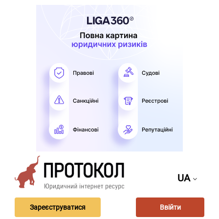
UA
Зареєструватися
Ввійти