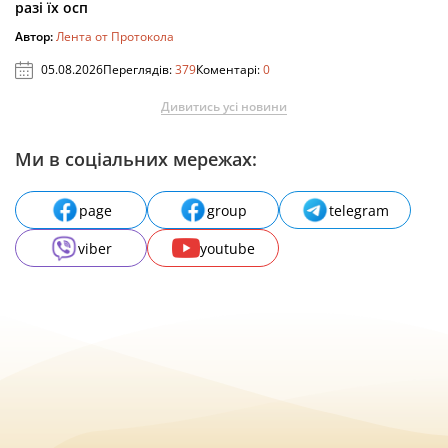
разі їх осп
Автор:
Лента от Протокола
05.08.2026
Переглядів:
379
Коментарі:
0
Дивитись усі новини
Ми в соціальних мережах:
page
group
telegram
viber
youtube