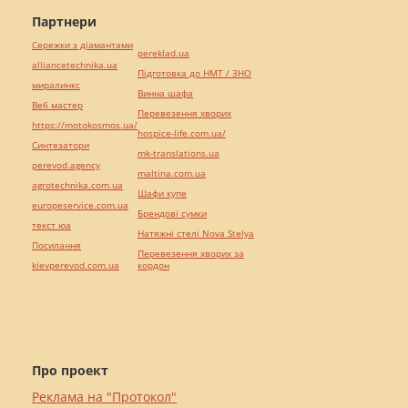
Партнери
Сережки з діамантами
pereklad.ua
alliancetechnika.ua
Підготовка до НМТ / ЗНО
миралинкс
Винна шафа
Веб мастер
Перевезення хворих
https://motokosmos.ua/
hospice-life.com.ua/
Синтезатори
mk-translations.ua
perevod.agency
maltina.com.ua
agrotechnika.com.ua
Шафи купе
europeservice.com.ua
Брендові сумки
текст юа
Натяжні стелі Nova Stelya
Посилання
Перевезення хворих за
kievperevod.com.ua
кордон
Про проект
Реклама на "Протокол"