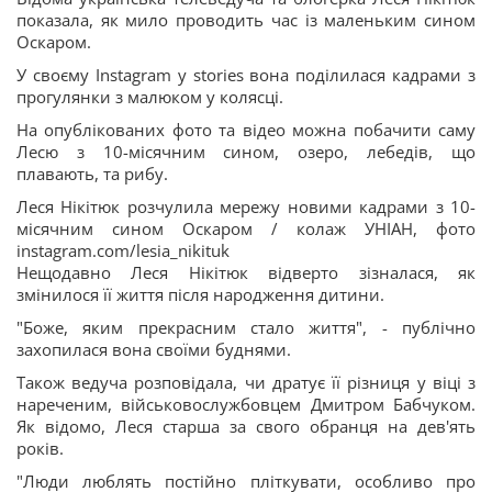
показала, як мило проводить час із маленьким сином
Оскаром.
У своєму Instagram у stories вона поділилася кадрами з
прогулянки з малюком у колясці.
На опублікованих фото та відео можна побачити саму
Лесю з 10-місячним сином, озеро, лебедів, що
плавають, та рибу.
Леся Нікітюк розчулила мережу новими кадрами з 10-
місячним сином Оскаром / колаж УНІАН, фото
instagram.com/lesia_nikituk
Нещодавно Леся Нікітюк відверто зізналася, як
змінилося її життя після народження дитини.
"Боже, яким прекрасним стало життя", - публічно
захопилася вона своїми буднями.
Також ведуча розповідала, чи дратує її різниця у віці з
нареченим, військовослужбовцем Дмитром Бабчуком.
Як відомо, Леся старша за свого обранця на дев'ять
років.
"Люди люблять постійно пліткувати, особливо про