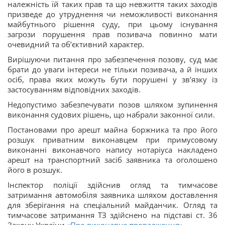
належність їй таких прав та що невжиття таких заходів
призведе до утруднення чи неможливості виконання
майбутнього рішення суду, при цьому існування
загрози порушення прав позивача повинно мати
очевидний та об’єктивний характер.
Вирішуючи питання про забезпечення позову, суд має
брати до уваги інтереси не тільки позивача, а й інших
осіб, права яких можуть бути порушені у зв’язку із
застосуванням відповідних заходів.
Недопустимо забезпечувати позов шляхом зупинення
виконання судових рішень, що набрали законної сили.
Постановами про арешт майна боржника та про його
розшук приватним виконавцем при примусовому
виконанні виконавчого напису нотаріуса накладено
арешт на транспортний засіб заявника та оголошено
його в розшук.
Інспектор поліції здійснив огляд та тимчасове
затримання автомобіля заявника шляхом доставлення
для зберігання на спеціальний майданчик. Огляд та
тимчасове затримання ТЗ здійснено на підставі ст. 36