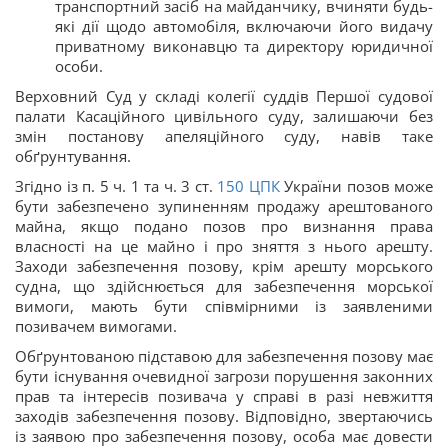
транспортний засіб на майданчику, вчиняти будь-
які дії щодо автомобіля, включаючи його видачу
приватному виконавцю та директору юридичної
особи.
Верховний Суд у складі колегії суддів Першої судової
палати Касаційного цивільного суду, залишаючи без
змін постанову апеляційного суду, навів таке
обґрунтування.
Згідно із п. 5 ч. 1 та ч. 3 ст.
150
ЦПК
України позов може
бути забезпечено зупиненням продажу арештованого
майна, якщо подано позов про визнання права
власності на це майно і про зняття з нього арешту.
Заходи забезпечення позову, крім арешту морського
судна, що здійснюється для забезпечення морської
вимоги, мають бути співмірними із заявленими
позивачем вимогами.
Обґрунтованою підставою для забезпечення позову має
бути існування очевидної загрози порушення законних
прав та інтересів позивача у справі в разі невжиття
заходів забезпечення позову. Відповідно, звертаючись
із заявою про забезпечення позову, особа має довести