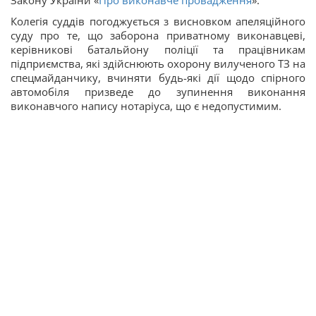
Закону України «
Про виконавче провадження
».
Колегія суддів погоджується з висновком апеляційного
суду про те, що заборона приватному виконавцеві,
керівникові батальйону поліції та працівникам
підприємства, які здійснюють охорону вилученого ТЗ на
спецмайданчику, вчиняти будь-які дії щодо спірного
автомобіля призведе до зупинення виконання
виконавчого напису нотаріуса, що є недопустимим.