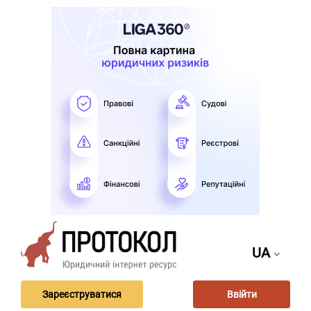
UA
Зареєструватися
Ввійти