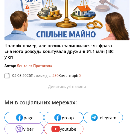
Чоловік помер, але позика залишилася: як фраза
«на його розсуд» коштувала дружині $1,1 млн ( ВС
у сп
Автор:
Лента от Протокола
05.08.2026
Переглядів:
580
Коментарі:
0
Дивитись усі новини
Ми в соціальних мережах:
page
group
telegram
viber
youtube