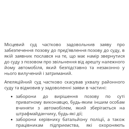
Місцевий суд частково задовольнив заяву про
забезпечення позову до пред’явлення позову до суду, в
якій заявник послався на те, що має намір звернутися
до суду з позовом про звільнення від арешту належного
йому автомобіля, який безпідставно та незаконно у
нього вилучений і затриманий.
Апеляційний суд частково скасував ухвалу районного
суду та відмовив у задоволенні заяви в частині:
заборони до вирішення позову по суті
приватному виконавцю, будь-яким іншим особам
вчиняти з автомобілем, який зберігається на
штрафмайданчику, будь-які дії;
заборони керівнику батальйону поліції, а також
працівникам підприємства, які охороняють