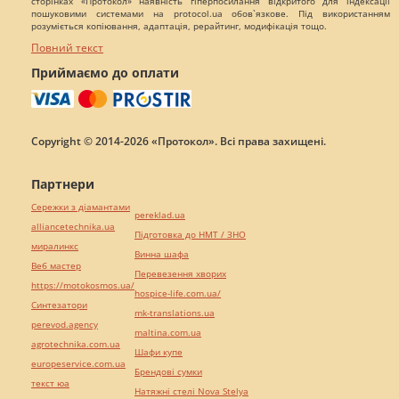
сторінках «Протокол» наявність гіперпосилання відкритого для індексації
пошуковими системами на protocol.ua обов`язкове. Під використанням
розуміється копіювання, адаптація, рерайтинг, модифікація тощо.
Повний текст
Приймаємо до оплати
Copyright © 2014-2026 «Протокол». Всі права захищені.
Партнери
Сережки з діамантами
pereklad.ua
alliancetechnika.ua
Підготовка до НМТ / ЗНО
миралинкс
Винна шафа
Веб мастер
Перевезення хворих
https://motokosmos.ua/
hospice-life.com.ua/
Синтезатори
mk-translations.ua
perevod.agency
maltina.com.ua
agrotechnika.com.ua
Шафи купе
europeservice.com.ua
Брендові сумки
текст юа
Натяжні стелі Nova Stelya