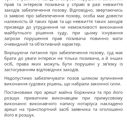
прав та інтересів позивача у справі в разі невжиття
заходів забезпечення позову. Відповідно, звертаючись
із заявою про забезпечення позову, особа має довести
належність їй таких прав та що невжиття таких заходів
призведе до утруднення чи неможливості виконання
майбутнього рішення суду, при цьому існування
загрози порушення прав позивача повинно мати
очевидний та об’єктивний характер.
Вирішуючи питання про забезпечення позову, суд має
брати до уваги інтереси не тільки позивача, а й інших
осіб, права яких можуть бути порушені у зв’язку із
застосуванням відповідних заходів.
Недопустимо забезпечувати позов шляхом зупинення
виконання судових рішень, що набрали законної сили.
Постановами про арешт майна боржника та про його
розшук приватним виконавцем при примусовому
виконанні виконавчого напису нотаріуса накладено
арешт на транспортний засіб заявника та оголошено
його в розшук.