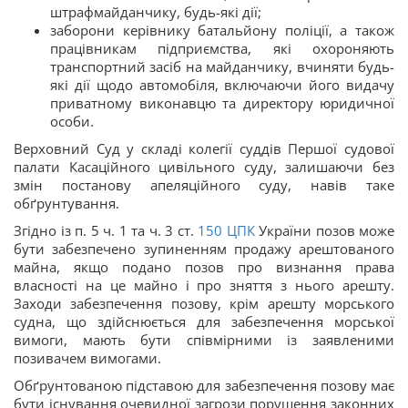
штрафмайданчику, будь-які дії;
заборони керівнику батальйону поліції, а також
працівникам підприємства, які охороняють
транспортний засіб на майданчику, вчиняти будь-
які дії щодо автомобіля, включаючи його видачу
приватному виконавцю та директору юридичної
особи.
Верховний Суд у складі колегії суддів Першої судової
палати Касаційного цивільного суду, залишаючи без
змін постанову апеляційного суду, навів таке
обґрунтування.
Згідно із п. 5 ч. 1 та ч. 3 ст.
150
ЦПК
України позов може
бути забезпечено зупиненням продажу арештованого
майна, якщо подано позов про визнання права
власності на це майно і про зняття з нього арешту.
Заходи забезпечення позову, крім арешту морського
судна, що здійснюється для забезпечення морської
вимоги, мають бути співмірними із заявленими
позивачем вимогами.
Обґрунтованою підставою для забезпечення позову має
бути існування очевидної загрози порушення законних