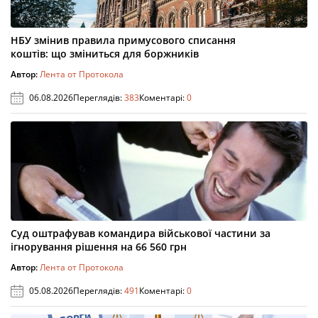
НБУ змінив правила примусового списання
коштів: що зміниться для боржників
Автор:
Лента от Протокола
06.08.2026
Переглядів:
383
Коментарі:
0
Суд оштрафував командира військової частини за
ігнорування рішення на 66 560 грн
Автор:
Лента от Протокола
05.08.2026
Переглядів:
491
Коментарі:
0