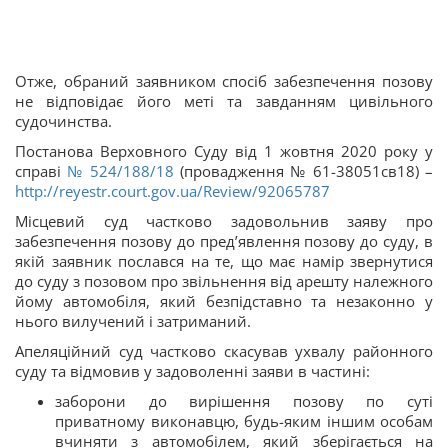
Отже, обраний заявником спосіб забезпечення позову
не відповідає його меті та завданням цивільного
судочинства.
Постанова Верховного Суду від 1 жовтня 2020 року у
справі
№ 524/188/18
(провадження № 61-38051св18) –
http://reyestr.court.gov.ua/Review/92065787
Місцевий суд частково задовольнив заяву про
забезпечення позову до пред’явлення позову до суду, в
якій заявник послався на те, що має намір звернутися
до суду з позовом про звільнення від арешту належного
йому автомобіля, який безпідставно та незаконно у
нього вилучений і затриманий.
Апеляційний суд частково скасував ухвалу районного
суду та відмовив у задоволенні заяви в частині:
заборони до вирішення позову по суті
приватному виконавцю, будь-яким іншим особам
вчиняти з автомобілем, який зберігається на