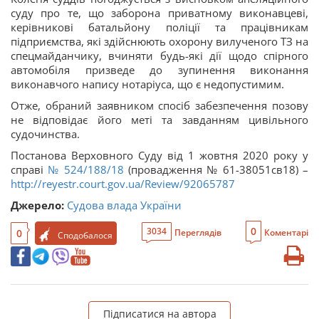
суду про те, що заборона приватному виконавцеві,
керівникові батальйону поліції та працівникам
підприємства, які здійснюють охорону вилученого ТЗ на
спецмайданчику, вчиняти будь-які дії щодо спірного
автомобіля призведе до зупинення виконання
виконавчого напису нотаріуса, що є недопустимим.
Отже, обраний заявником спосіб забезпечення позову
не відповідає його меті та завданням цивільного
судочинства.
Постанова Верховного Суду від 1 жовтня 2020 року у
справі
№ 524/188/18
(провадження № 61-38051св18) –
http://reyestr.court.gov.ua/Review/92065787
Джерело:
Судова влада України
0
3034
0
Переглядів
Коментарі
Сподобалося
Підписатися на автора