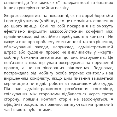
ставленні до “не таких як я”, толерантності та багатьох
інших критеріях сприйняття світу.
Якщо зосередитись на покаранні, як на формі боротьби
і протидії утискам (мобінгу) , то це не змінить ставлення
до цього явища. Самі по собі покарання не зможуть
ефективно вирішити міжособистісний конфлікт між
працівниками, які постійно перебувають в контакті. Не
кажучи вже про проблему ефективності такого рішення,
обмежувальні заходи, наприклад, адміністративний
штраф або судовий процес не викликають у «жертв»
мобінгу бажання звертатися до цих інструментів. Це
пов’язано з тим, що увага зосереджена на порушенні
правил, а не на зіпсованих відносинах. Водночас,
постраждала від мобінгу особа втрачає контроль над
вирішенням конфлікту, якщо цим питання займається
керівництво чи відділ роботи з персоналом або суддя.
Під час адміністративного розв’язання конфлікту,
спілкування між сторонами відбувається через третю
сторону, прямий контакт сторін не заохочується. А
офіційні процеси, як правило, затягуються на тривалий
час і стають публічними.