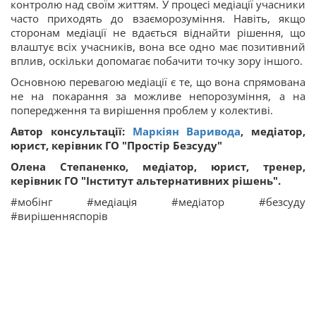
контролю над своїм життям. У процесі медіації учасники
часто приходять до взаєморозуміння. Навіть, якщо
сторонам медіації не вдається віднайти рішення, що
влаштує всіх учасників, вона все одно має позитивний
вплив, оскільки допомагає побачити точку зору іншого.
Основною перевагою медіації є те, що вона спрямована
не на покарання за можливе непорозуміння, а на
попередження та вирішення проблем у колективі.
Автор консультації:
Маркіян Варивода
, медіатор,
юрист, керівник ГО "Простір Безсуду"
Олена Степаненко, медіатор, юрист, тренер,
керівник ГО "Інститут альтернативних рішень".
#мобінг #медіація #медіатор #безсуду
#вирішенняспорів