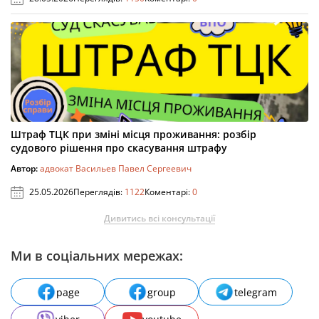
Штраф ТЦК при зміні місця проживання: розбір
судового рішення про скасування штрафу
Автор:
адвокат Васильев Павел Сергеевич
25.05.2026
Переглядів:
1122
Коментарі:
0
Дивитись всі консультації
Ми в соціальних мережах:
page
group
telegram