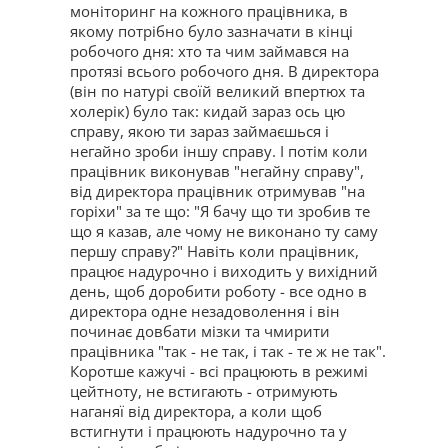
моніторинг на кожного працівника, в
якому потрібно було зазначати в кінці
робочого дня: хто та чим займався на
протязі всього робочого дня. В директора
(він по натурі своїй великий впертюх та
холерік) було так: кидай зараз ось цю
справу, якою ти зараз займаєшься і
негайно зроби іншу справу. І потім коли
працівник виконував "негайну справу",
від директора працівник отримував "на
горіхи" за те що: "Я бачу що ти зробив те
що я казав, але чому не виконано ту саму
першу справу?" Навіть коли працівник,
працює надурочно і виходить у вихідний
день, щоб доробити роботу - все одно в
директора одне незадоволення і він
починає довбати мізки та чмирити
працівника "так - не так, і так - те ж не так".
Коротше кажучі - всі працюють в режимі
цейтноту, не встигають - отримують
наганяї від директора, а коли щоб
встигнути і працюють надурочно та у