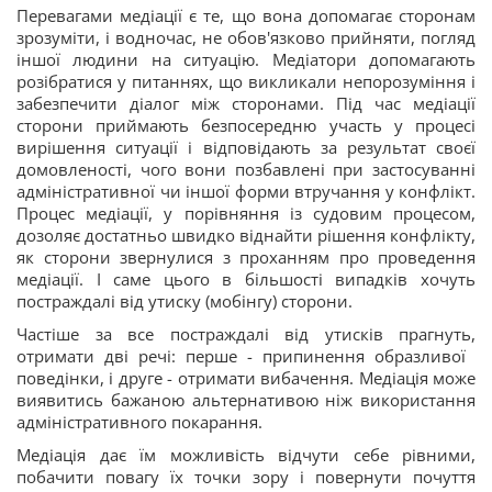
Перевагами медіації є те, що вона допомагає сторонам
зрозуміти, і водночас, не обов'язково прийняти, погляд
іншої людини на ситуацію. Медіатори допомагають
розібратися у питаннях, що викликали непорозуміння і
забезпечити діалог між сторонами. Під час медіації
сторони приймають безпосередню участь у процесі
вирішення ситуації і відповідають за результат своєї
домовленості, чого вони позбавлені при застосуванні
адміністративної чи іншої форми втручання у конфлікт.
Процес медіації, у порівняння із судовим процесом,
дозоляє достатньо швидко віднайти рішення конфлікту,
як сторони звернулися з проханням про проведення
медіації. І саме цього в більшості випадків хочуть
постраждалі від утиску (мобінгу) сторони.
Частіше за все постраждалі від утисків прагнуть,
отримати дві речі: перше - припинення образливої ​​
поведінки, і друге - отримати вибачення. Медіація може
виявитись бажаною альтернативою ніж використання
адміністративного покарання.
Медіація дає їм можливість відчути себе рівними,
побачити повагу їх точки зору і повернути почуття