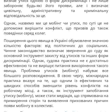
визнає утиск однією із форм дискримінації і не лише
забороняє будь-які його прояви, але і визначає
цивільну, адміністративну та кримінальну
відповідальність за це.
Однак, назвемо ми це мобінг чи утиск, по суті це не
допоможе вирішити конфлікт, що призвів до також
поведінки серед колег.
Поширення цього явища в Україні обумовлене значною
кількістю факторів: від політичних до соціальних.
Чинне законодавство визначає звернення до суду як
основний інструмент захисту від утисків та інших форм
дискримінації. Однак, судова практика не є достатньо
ефективною та не вирішує питання викорінення такого
явища. Проблема утисків (мобінгу) набуває все
більшого розповсюдження. В свою чергу, міжнародна
практика вказує на те, що одним із ефективних та
швидких способів зменшити рівень конфліктів на
робочому місці, а також, як інструмент запобігання
утиску (мобінгу), може стати медіація, що спрямована на
примирення сторін та виявлення прихованих причин
появи мобінгу в колективі.