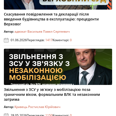
Скасування повідомлення та декларації після
введення будівництва в експлуатацію: прецеденти
Верховог
Автор:
адвокат Васильев Павел Сергеевич
01.06.2026
Переглядів:
1417
Коментарі:
0
Звільнення з ЗСУ у зв`язку з мобілізацією поза
граничним віком, формальним ВЛК та незаконним
затрима
Автор:
Кравець Ростислав Юрійович
28.05.2026
Переглядів:
1150
Коментарі:
0