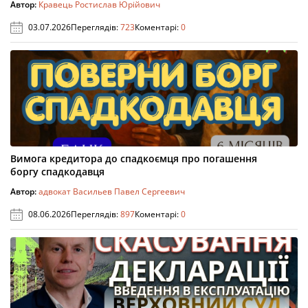
Автор:
Кравець Ростислав Юрійович
03.07.2026
Переглядів:
723
Коментарі:
0
Вимога кредитора до спадкоємця про погашення
боргу спадкодавця
Автор:
адвокат Васильев Павел Сергеевич
08.06.2026
Переглядів:
897
Коментарі:
0