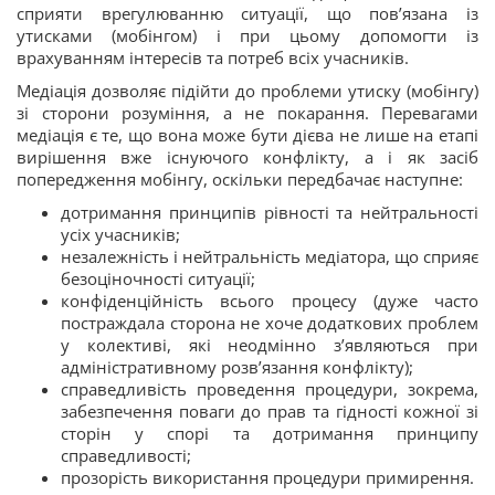
сприяти врегулюванню ситуації, що пов’язана із
утисками (мобінгом) і при цьому допомогти із
врахуванням інтересів та потреб всіх учасників.
Медіація дозволяє підійти до проблеми утиску (мобінгу)
зі сторони розуміння, а не покарання. Перевагами
медіація є те, що вона може бути дієва не лише на етапі
вирішення вже існуючого конфлікту, а і як засіб
попередження мобінгу, оскільки передбачає наступне:
дотримання принципів рівності та нейтральності
усіх учасників;
незалежність і нейтральність медіатора, що сприяє
безоціночності ситуації;
конфіденційність всього процесу (дуже часто
постраждала сторона не хоче додаткових проблем
у колективі, які неодмінно з’являються при
адміністративному розв’язання конфлікту);
справедливість проведення процедури, зокрема,
забезпечення поваги до прав та гідності кожної зі
сторін у спорі та дотримання принципу
справедливості;
прозорість використання процедури примирення.