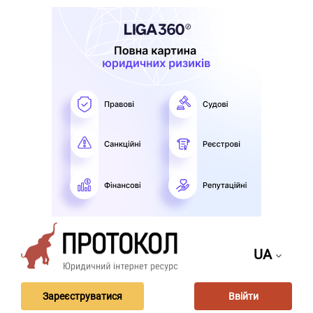
UA
Зареєструватися
Ввійти