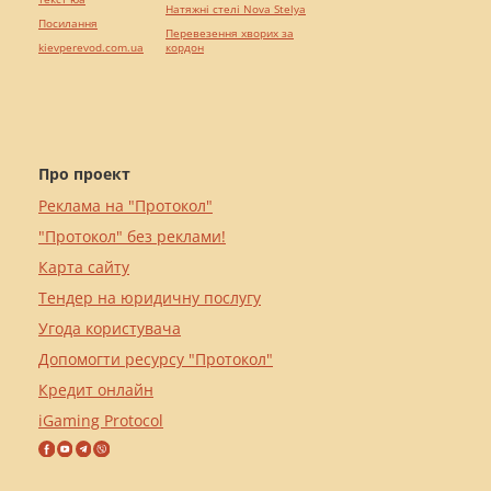
Натяжні стелі Nova Stelya
Посилання
Перевезення хворих за
kievperevod.com.ua
кордон
Про проект
Реклама на "Протокол"
"Протокол" без реклами!
Карта сайту
Тендер на юридичну послугу
Угода користувача
Допомогти ресурсу "Протокол"
Кредит онлайн
iGaming Protocol