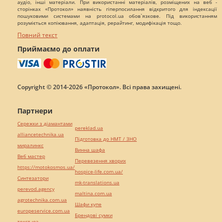
аудіо, інші матеріали. При використанні матеріалів, розміщених на веб -
сторінках «Протокол» наявність гіперпосилання відкритого для індексації
пошуковими системами на protocol.ua обов`язкове. Під використанням
розуміється копіювання, адаптація, рерайтинг, модифікація тощо.
Повний текст
Приймаємо до оплати
Copyright © 2014-2026 «Протокол». Всі права захищені.
Партнери
Сережки з діамантами
pereklad.ua
alliancetechnika.ua
Підготовка до НМТ / ЗНО
миралинкс
Винна шафа
Веб мастер
Перевезення хворих
https://motokosmos.ua/
hospice-life.com.ua/
Синтезатори
mk-translations.ua
perevod.agency
maltina.com.ua
agrotechnika.com.ua
Шафи купе
europeservice.com.ua
Брендові сумки
текст юа