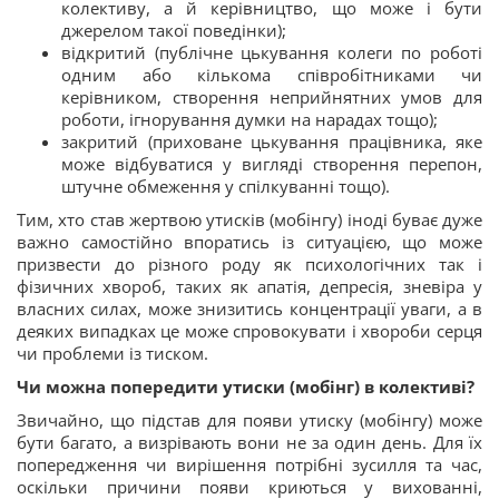
колективу, а й керівництво, що може і бути
джерелом такої поведінки);
відкритий (публічне цькування колеги по роботі
одним або кількома співробітниками чи
керівником, створення неприйнятних умов для
роботи, ігнорування думки на нарадах тощо);
закритий (приховане цькування працівника, яке
може відбуватися у вигляді створення перепон,
штучне обмеження у спілкуванні тощо).
Тим, хто став жертвою утисків (мобінгу) іноді буває дуже
важно самостійно впоратись із ситуацією, що може
призвести до різного роду як психологічних так і
фізичних хвороб, таких як апатія, депресія, зневіра у
власних силах, може знизитись концентрації уваги, а в
деяких випадках це може спровокувати і хвороби серця
чи проблеми із тиском.
Чи можна попередити утиски (мобінг) в колективі?
Звичайно, що підстав для появи утиску (мобінгу) може
бути багато, а визрівають вони не за один день. Для їх
попередження чи вирішення потрібні зусилля та час,
оскільки причини появи криються у вихованні,