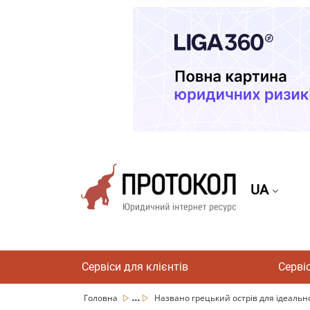
UA
Сервіси для клієнтів
Серві
...
Головна
Названо грецький острів для ідеальног