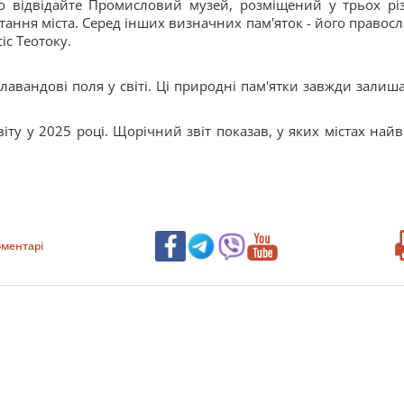
во відвідайте Промисловий музей, розміщений у трьох рі
тання міста. Серед інших визначних пам'яток - його правосл
іс Теотоку.
і лавандові поля у світі. Ці природні пам'ятки завжди залиш
ту у 2025 році. Щорічний звіт показав, у яких містах най
ментарі