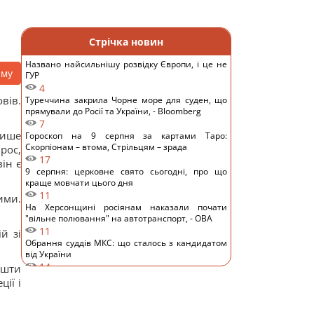
Стрічка новин
Названо найсильнішу розвідку Європи, і це не
аму
ГУР
4
вів.
Туреччина закрила Чорне море для суден, що
прямували до Росії та України, - Bloomberg
7
пише
Гороскоп на 9 серпня за картами Таро:
Скорпіонам – втома, Стрільцям – зрада
рос,
17
ін є
9 серпня: церковне свято сьогодні, про що
краще мовчати цього дня
11
ими.
На Херсонщині росіянам наказали почати
"вільне полювання" на автотранспорт, - ОВА
11
й зі
Обрання суддів МКС: що сталось з кандидатом
від України
14
ешти
ШІ навчився створювати життєздатні віруси,
ії і
яких не існувало в природі, - NYT
12