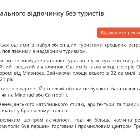
еального відпочинку без туристів
Відключити рекл
ються одними з найулюбленіших туристами грецьких остро
, пов'язаними з надмірним туризмом.
 ви не знайдете натовпів туристів з усіх куточків світу, 
ний грецький відпочинок. Одним із таких місць є острів Сі
ромі від Міконоса. Займаючи площу всього в 32 кв милі, в
21 рік.
стичною картою. Його пляжі ніколи не бувають багатолюдн
 як на Міконасі або Санторіні.
енеціанського католицького стилю, архітектури та традиці
очаток у бронзовому столітті.
 великим центром активності, тоді як більша частина р
Ермуполіс був першим торговим і промисловим центром Грец