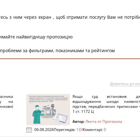
тесь з ним через екран , щоб отримати послугу Вам не потріб
римайте найвигіднішу пропозицію
 проблеми за фильтрами, показниками та рейтингом
Дивитись усі н
ника
Якщо суд встановив дл
нку на
відшкодування шкоди наявніс
нкової
підстав, передбачених приписами 
1 ст. 1172 Ц
Автор:
Лента от Протокола
06.08.2026
Переглядів:
133
Коментарі:
0