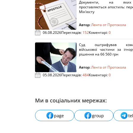
Документи, на яки
проставляється апостиль: пере
Мін’юсту
Автор:
Лента от Протокола
06.08.2026
Переглядів:
152
Коментарі:
0
Суд оштрафував кома
військової частини за ігно
рішення на 66 560 грн
Автор:
Лента от Протокола
05.08.2026
Переглядів:
484
Коментарі:
0
Ми в соціальних мережах:
page
group
te