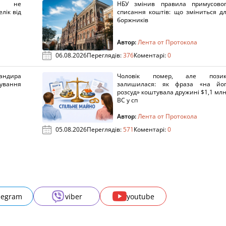
х не
НБУ змінив правила примусово
лік від
списання коштів: що зміниться д
боржників
Автор:
Лента от Протокола
06.08.2026
Переглядів:
376
Коментарі:
0
ндира
Чоловік помер, але позик
рування
залишилася: як фраза «на йо
розсуд» коштувала дружині $1,1 млн
ВС у сп
Автор:
Лента от Протокола
05.08.2026
Переглядів:
571
Коментарі:
0
legram
viber
youtube