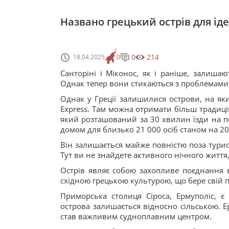
Названо грецький острів для ід
0
214
18.04.2025
0
Санторіні і Міконос, як і раніше, залиша
Однак тепер вони стикаються з проблемами
Однак у Греції залишилися острови, на яких
Express. Там можна отримати більш традицій
який розташований за 30 хвилин їзди на по
домом для близько 21 000 осіб станом на 20
Він залишається майже повністю поза тури
Тут ви не знайдете активного нічного життя,
Острів являє собою захопливе поєднання в
східною грецькою культурою, що бере свій п
Приморська столиця Сіроса, Ермуполіс, є
острова залишається відносно сільською. 
став важливим судноплавним центром.