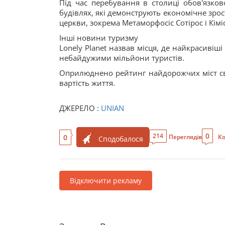
Під час перебування в столиці обов'язко
будівлях, які демонструють економічне зрос
церкви, зокрема Метаморфосіс Сотірос і Кіміс
Інші новини туризму
Lonely Planet назвав місця, де найкрасивіш
небайдужими мільйони туристів.
Оприлюднено рейтинг найдорожчих міст сві
вартість життя.
ДЖЕРЕЛО :
UNIAN
0
214
0
Переглядів
Ко
Сподобалося
Відключити рекламу