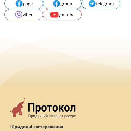
page
group
telegram
viber
youtube
Юридичні застереження