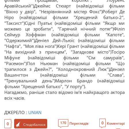
фільми "Прощавай, королю!", "Лоуренс
Аравійський")Джеймс Стюарт (найвідоміші фільми
"Вікно у двір", "Незрівнянний містер Фокс")Роберт Де
Ніро (найвідоміші фільми "Хрещений батько-2",
"Таксист")Сідні Пуатьє (найвідоміші фільми "Якщо ми
можемо це зробити", "Гарячий нічний потяг")Філіп
Сеймур Хоффман (найвідоміші фільми "Капоте",
"Одержимий")Деніел Дей-Льюїс (найвідоміші фільми
"Нафта", "Моя ліва нога")Кері Грант (найвідоміші фільми
"На вихідний з принцем", "Загадкове місто")Тосіро
Міфуне (найвідоміші фільми "Сім самураїв",
"Расемон")Пол Ньюман (найвідоміші фільми "Що
трапилося з Джейн?", "Холоднокровний Люк")Дензел
Вашингтон (найвідоміші фільми "Слава",
"Тренувальний день")Марлон Брандо (найвідоміші
фільми "Хрещений батько", "У порту").
Нагадаємо, раніше стало відомо ім'я найкращого актора
всіх часів.
ДЖЕРЕЛО :
UNIAN
0
170
0
Переглядів
Коментарі
Сподобалося