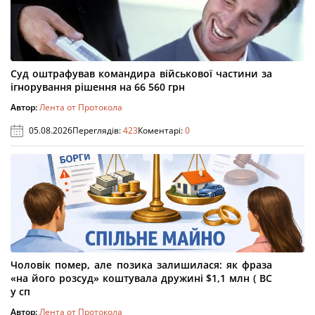
Суд оштрафував командира військової частини за
ігнорування рішення на 66 560 грн
Автор:
Лента от Протокола
05.08.2026
Переглядів:
423
Коментарі:
0
Чоловік помер, але позика залишилася: як фраза
«на його розсуд» коштувала дружині $1,1 млн ( ВС
у сп
Автор:
Лента от Протокола