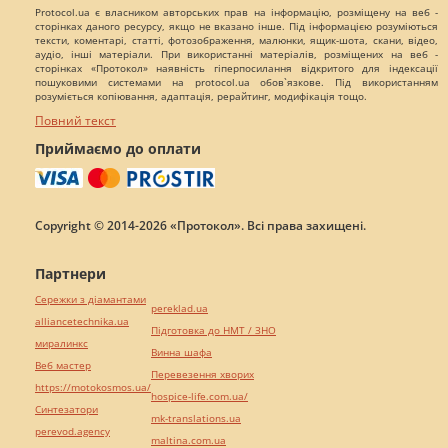
Protocol.ua є власником авторських прав на інформацію, розміщену на веб -
сторінках даного ресурсу, якщо не вказано інше. Під інформацією розуміються
тексти, коментарі, статті, фотозображення, малюнки, ящик-шота, скани, відео,
аудіо, інші матеріали. При використанні матеріалів, розміщених на веб -
сторінках «Протокол» наявність гіперпосилання відкритого для індексації
пошуковими системами на protocol.ua обов`язкове. Під використанням
розуміється копіювання, адаптація, рерайтинг, модифікація тощо.
Повний текст
Приймаємо до оплати
Copyright © 2014-2026 «Протокол». Всі права захищені.
Партнери
Сережки з діамантами
pereklad.ua
alliancetechnika.ua
Підготовка до НМТ / ЗНО
миралинкс
Винна шафа
Веб мастер
Перевезення хворих
https://motokosmos.ua/
hospice-life.com.ua/
Синтезатори
mk-translations.ua
perevod.agency
maltina.com.ua