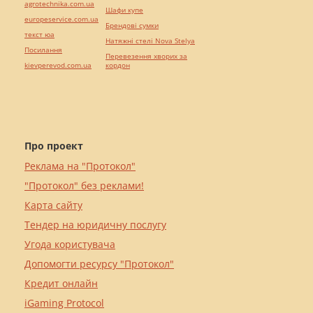
agrotechnika.com.ua
Шафи купе
europeservice.com.ua
Брендові сумки
текст юа
Натяжні стелі Nova Stelya
Посилання
Перевезення хворих за
kievperevod.com.ua
кордон
Про проект
Реклама на "Протокол"
"Протокол" без реклами!
Карта сайту
Тендер на юридичну послугу
Угода користувача
Допомогти ресурсу "Протокол"
Кредит онлайн
iGaming Protocol