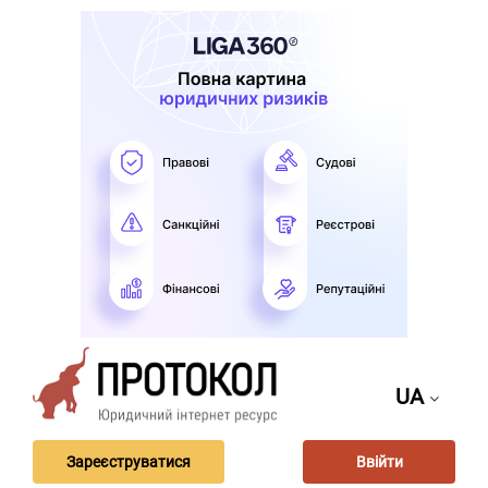
UA
Зареєструватися
Ввійти