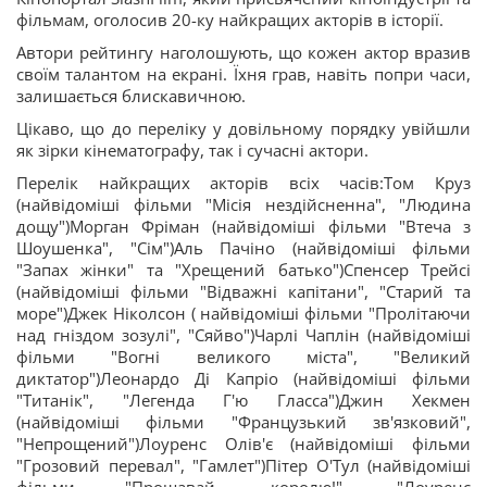
фільмам, оголосив 20-ку найкращих акторів в історії.
Автори рейтингу наголошують, що кожен актор вразив
своїм талантом на екрані. Їхня грав, навіть попри часи,
залишається блискавичною.
Цікаво, що до переліку у довільному порядку увійшли
як зірки кінематографу, так і сучасні актори.
Перелік найкращих акторів всіх часів:Том Круз
(найвідоміші фільми "Місія нездійсненна", "Людина
дощу")Морган Фріман (найвідоміші фільми "Втеча з
Шоушенка", "Сім")Аль Пачіно (найвідоміші фільми
"Запах жінки" та "Хрещений батько")Спенсер Трейсі
(найвідоміші фільми "Відважні капітани", "Старий та
море")Джек Ніколсон ( найвідоміші фільми "Пролітаючи
над гніздом зозулі", "Сяйво")Чарлі Чаплін (найвідоміші
фільми "Вогні великого міста", "Великий
диктатор")Леонардо Ді Капріо (найвідоміші фільми
"Титанік", "Легенда Г'ю Гласса")Джин Хекмен
(найвідоміші фільми "Французький зв'язковий",
"Непрощений")Лоуренс Олів'є (найвідоміші фільми
"Грозовий перевал", "Гамлет")Пітер О'Тул (найвідоміші