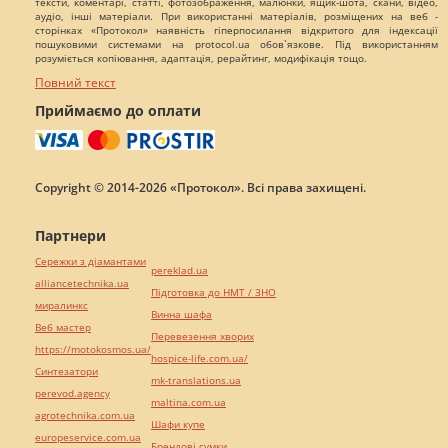
тексти, коментарі, статті, фотозображення, малюнки, ящик-шота, скани, відео,
аудіо, інші матеріали. При використанні матеріалів, розміщених на веб -
сторінках «Протокол» наявність гіперпосилання відкритого для індексації
пошуковими системами на protocol.ua обов`язкове. Під використанням
розуміється копіювання, адаптація, рерайтинг, модифікація тощо.
Повний текст
Приймаємо до оплати
Copyright © 2014-2026 «Протокол». Всі права захищені.
Партнери
Сережки з діамантами
pereklad.ua
alliancetechnika.ua
Підготовка до НМТ / ЗНО
миралинкс
Винна шафа
Веб мастер
Перевезення хворих
https://motokosmos.ua/
hospice-life.com.ua/
Синтезатори
mk-translations.ua
perevod.agency
maltina.com.ua
agrotechnika.com.ua
Шафи купе
europeservice.com.ua
Брендові сумки