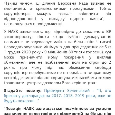
"Таким чином, ці діяння Верховна Рада визнає не
злочинами, а кримінальними проступками. Тобто,
корупціонера можуть взагалі звільнити від
відповідальності у випадку щирого каяття", -
наголошується в повідомленні.
У НАЗК зазначають, що, відповідно до схваленого ВР
законопроєкту, тільки якщо суб'єкт декларування
навмисне не задекларує майно на більш ніж 4 тисячі
неоподатковуваних мінімумів для працездатних осіб (з
1 грудня 2020 року - 9 мільйонів 80 тисяч гривень), суд
може призначити йому покарання у вигляді
обмеження, але не позбавлення волі на строк до 2
років, при чому під час обмеження свободи
корупціонер перебуватиме не в тюрмі, а в виправному
центрі, де зможе вільно користуватися засобами зв'язку
і залишати центр за дозволом його керівництва.
Згадайте новину:
Президент Зеленський - "Ті, хто
брехав у деклараціях за 2017, 2018, 2019 роки, вже не
будуть покарані..."
"
Позиція НАЗК залишається незмінною: за умисне
зазначення недостовірних відомостей на більш ніж