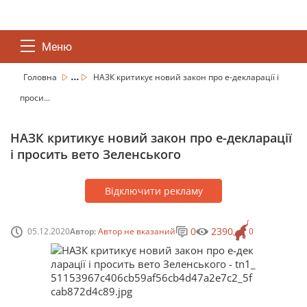
Меню
...
Головна
НАЗК критикує новий закон про е-декларації і
проси...
НАЗК критикує новий закон про е-декларації
і просить вето Зеленського
Відключити рекламу
0
2390
05.12.2020
Автор:
Автор не вказаний
0