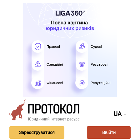
UA
Зареєструватися
Ввійти