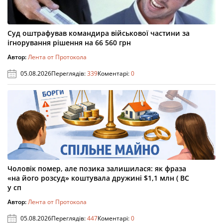
Суд оштрафував командира військової частини за
ігнорування рішення на 66 560 грн
Автор:
Лента от Протокола
05.08.2026
Переглядів:
339
Коментарі:
0
Чоловік помер, але позика залишилася: як фраза
«на його розсуд» коштувала дружині $1,1 млн ( ВС
у сп
Автор:
Лента от Протокола
05.08.2026
Переглядів:
447
Коментарі:
0