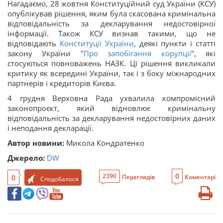
Нагадаємо, 28 жовтня Конституційний суд України (КСУ)
опублікував рішення, яким була скасована кримінальна
відповідальність за декларування недостовірної
інформації. Також КСУ визнав такими, що не
відповідають
Конституції України
, деякі пункти і статті
закону України "
Про запобігання корупції
", які
стосуються повноважень НАЗК. Ці рішення викликали
критику як всередині України, так і з боку міжнародних
партнерів і кредиторів Києва.
4 грудня Верховна Рада ухвалила компромісний
законопроєкт, який відновлює кримінальну
відповідальність за декларування недостовірних даних
і неподання декларації.
Автор новини:
Микола Кондратенко
Джерело:
DW
0
2390
0
Переглядів
Коментарі
Сподобалося