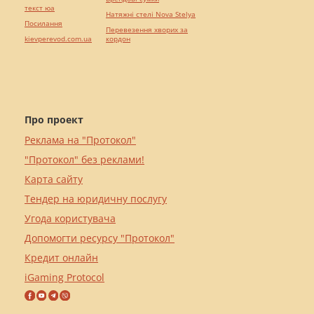
текст юа
Натяжні стелі Nova Stelya
Посилання
Перевезення хворих за
kievperevod.com.ua
кордон
Про проект
Реклама на "Протокол"
"Протокол" без реклами!
Карта сайту
Тендер на юридичну послугу
Угода користувача
Допомогти ресурсу "Протокол"
Кредит онлайн
iGaming Protocol