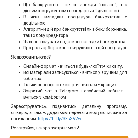
Що банкрутство - це не завжди "погано", а є
дієвим інструментом господарської діяльності.
В яких випадках процедура банкрутства є
доцільною
Алгоритми дій при банкрутстві як з боку боржника,
так і з боку кредитора
Як спрогнозувати податкові наслідки банкрутства
Про роль арбітражного керуючого в цій процедурі.
Як проходить курс?
Онлайн-формат - вчіться з будь-якої точки світу.
Всі матеріали записуються - вчіться у зручний для
себе час.
Тільки перевірені експерти - вчіться у кращих.
Закритий чат в Telegram і особистий кабінет -
вчіться з комфортом
Зареєструватись, подивитись детальну програму,
спікерів, а також додаткові переваги модулю можна за
посиланням:
https://bit.ly/33sSV2w
Реєструйся, і скоро зустрінемось!