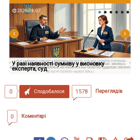
2026-08-07
2
У разі наявності сумніву у висновку
Як
експерта, суд
вк
0
1578
Переглядів
Сподобалося
0
Коментарі