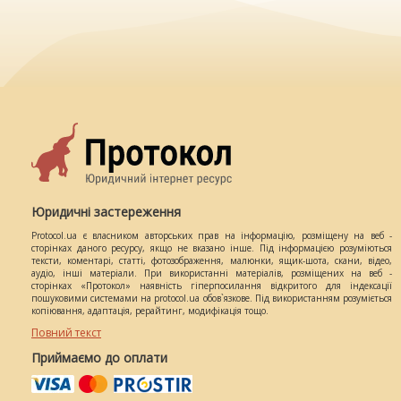
Юридичні застереження
Protocol.ua є власником авторських прав на інформацію, розміщену на веб -
сторінках даного ресурсу, якщо не вказано інше. Під інформацією розуміються
тексти, коментарі, статті, фотозображення, малюнки, ящик-шота, скани, відео,
аудіо, інші матеріали. При використанні матеріалів, розміщених на веб -
сторінках «Протокол» наявність гіперпосилання відкритого для індексації
пошуковими системами на protocol.ua обов`язкове. Під використанням розуміється
копіювання, адаптація, рерайтинг, модифікація тощо.
Повний текст
Приймаємо до оплати