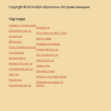
Copyright © 2014-2026 «Протокол». Всі права захищені.
Партнери
Сережки з діамантами
pereklad.ua
alliancetechnika.ua
Підготовка до НМТ / ЗНО
миралинкс
Винна шафа
Веб мастер
Перевезення хворих
https://motokosmos.ua/
hospice-life.com.ua/
Синтезатори
mk-translations.ua
perevod.agency
maltina.com.ua
agrotechnika.com.ua
Шафи купе
europeservice.com.ua
Брендові сумки
текст юа
Натяжні стелі Nova Stelya
Посилання
Перевезення хворих за
kievperevod.com.ua
кордон