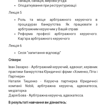
санація, санація, мирова угода
Оподаткування при реструктуризації
Лекція 5
Роль та місце арбітражного керуючого в
процедурах банкрутства. Як працювати з
арбітражним керуючим у Вашій справі
Реформа професії арбітражного керуючого.
Кар'єра арбітражного керуючого
Лекція 6
Сесія "запитання-відповіді"
Спікери:
Іван Захарко - Арбітражний керуючий, адвокат, керівник
практики банкрутства Юридичної фірми «Хоменко, Піта і
Партнери»
Наталія Тищенко - Керуюча партнерка Юридичної
компанії Nobili, арбітражна керуюча, адвокатесса,
медіаторка
Дарія Бова - Арбітражна керуюча, адвокатесса.
В результаті навчання ви дізнаєтесь: