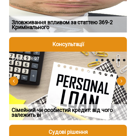
Зловживання впливом за статтею 369-2
Пе
Кримінального
пі
Консультації
2026-08-07
2
Сімейний чи особистий кредит: від чого
Пр
залежить ві
по
Судові рішення