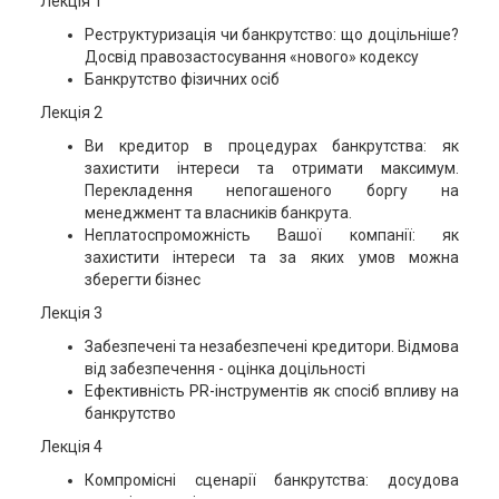
Лекція 1
Реструктуризація чи банкрутство: що доцільніше?
Досвід правозастосування «нового» кодексу
Банкрутство фізичних осіб
Лекція 2
Ви кредитор в процедурах банкрутства: як
захистити інтереси та отримати максимум.
Перекладення непогашеного боргу на
менеджмент та власників банкрута.
Неплатоспроможність Вашої компанії: як
захистити інтереси та за яких умов можна
зберегти бізнес
Лекція 3
Забезпечені та незабезпечені кредитори. Відмова
від забезпечення - оцінка доцільності
Ефективність PR-інструментів як спосіб впливу на
банкрутство
Лекція 4
Компромісні сценарії банкрутства: досудова