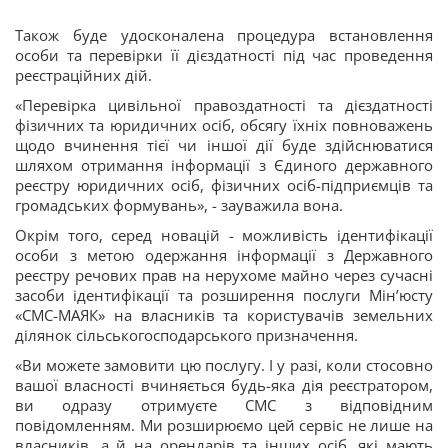
Також буде удосконалена процедура встановлення
особи та перевірки її дієздатності під час проведення
реєстраційних дій.
«Перевірка цивільної правоздатності та дієздатності
фізичних та юридичних осіб, обсягу їхніх повноважень
щодо вчинення тієї чи іншої дії буде здійснюватися
шляхом отримання інформації з Єдиного державного
реєстру юридичних осіб, фізичних осіб-підприємців та
громадських формувань», - зауважила вона.
Окрім того, серед новацій - можливість ідентифікації
особи з метою одержання інформації з Державного
реєстру речових прав на нерухоме майно через сучасні
засоби ідентифікації та розширення послуги Мін’юсту
«СМС-МАЯК» на власників та користувачів земельних
ділянок сільськогосподарського призначення.
«Ви можете замовити цю послугу. І у разі, коли стосовно
вашої власності вчиняється будь-яка дія реєстратором,
ви одразу отримуєте СМС з відповідним
повідомленням. Ми розширюємо цей сервіс не лише на
власників, а й на орендарів та інших осіб, які мають