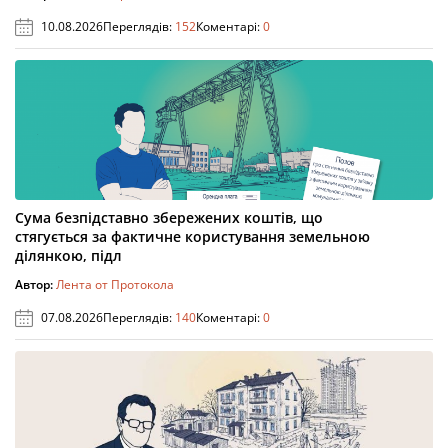
10.08.2026
Переглядів:
152
Коментарі:
0
Сума безпідставно збережених коштів, що
стягується за фактичне користування земельною
ділянкою, підл
Автор:
Лента от Протокола
07.08.2026
Переглядів:
140
Коментарі:
0