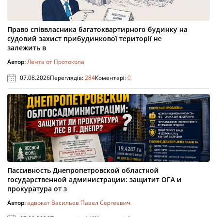
Право співвласника багатоквартирного будинку на
судовий захист прибудинкової території не
залежить в
Автор:
Лента от Протокола
07.08.2026
Переглядів:
284
Коментарі:
0
Пассивность Днепропетровской областной
государственной администрации: защитит ОГА и
прокуратура от з
Автор:
адвокат Васильев Павел Сергеевич