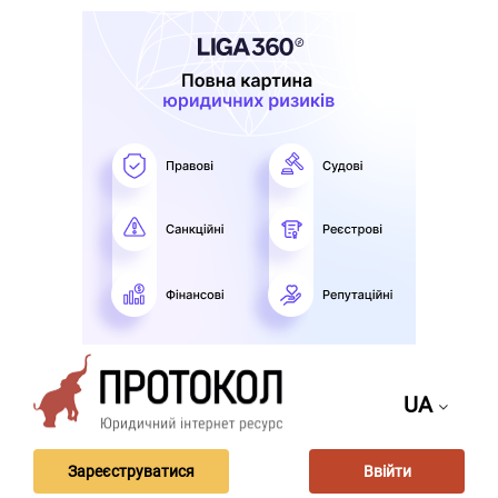
UA
Зареєструватися
Ввійти