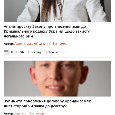
Аналіз проєкту Закону про внесення змін до
Кримінального кодексу України щодо захисту
легального рин
Автор:
Адвокатське об'єднання Barristers
10.08.2026
Переглядів:
93
Коментарі:
0
Зупинити поновлення договору оренди землі:
лист стороні чи заява до реєстру?
Автор:
Лента от Протокола