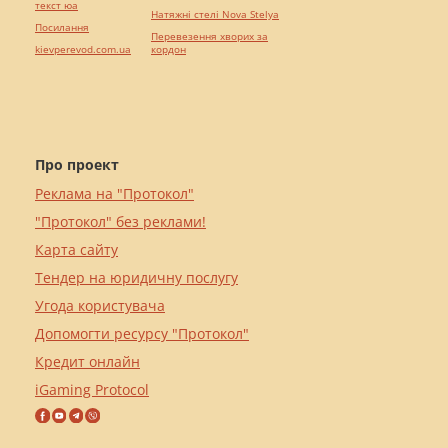
текст юа
Натяжні стелі Nova Stelya
Посилання
Перевезення хворих за
kievperevod.com.ua
кордон
Про проект
Реклама на "Протокол"
"Протокол" без реклами!
Карта сайту
Тендер на юридичну послугу
Угода користувача
Допомогти ресурсу "Протокол"
Кредит онлайн
iGaming Protocol