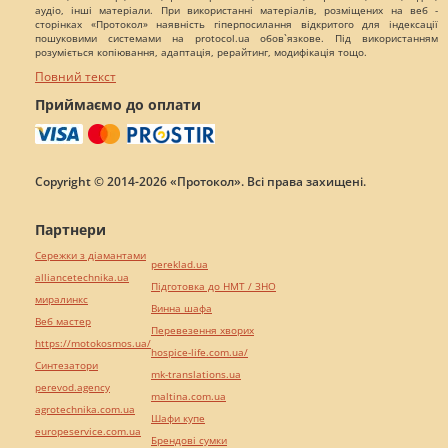
аудіо, інші матеріали. При використанні матеріалів, розміщених на веб -
сторінках «Протокол» наявність гіперпосилання відкритого для індексації
пошуковими системами на protocol.ua обов`язкове. Під використанням
розуміється копіювання, адаптація, рерайтинг, модифікація тощо.
Повний текст
Приймаємо до оплати
Copyright © 2014-2026 «Протокол». Всі права захищені.
Партнери
Сережки з діамантами
pereklad.ua
alliancetechnika.ua
Підготовка до НМТ / ЗНО
миралинкс
Винна шафа
Веб мастер
Перевезення хворих
https://motokosmos.ua/
hospice-life.com.ua/
Синтезатори
mk-translations.ua
perevod.agency
maltina.com.ua
agrotechnika.com.ua
Шафи купе
europeservice.com.ua
Брендові сумки