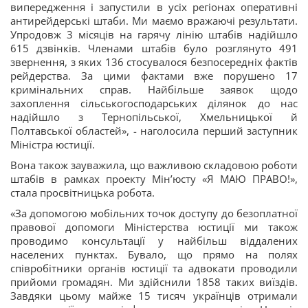
випередження і запустили в усіх регіонах оперативні
антирейдерські штаби. Ми маємо вражаючі результати.
Упродовж 3 місяців на гарячу лінію штабів надійшло
615 дзвінків. Членами штабів було розглянуто 491
звернення, з яких 136 стосувалося безпосередніх фактів
рейдерства. За цими фактами вже порушено 17
кримінальних справ. Найбільше заявок щодо
захоплення сільськогосподарських ділянок до нас
надійшло з Тернопільської, Хмельницької й
Полтавської областей», - наголосила перший заступник
Міністра юстиції.
Вона також зауважила, що важливою складовою роботи
штабів в рамках проекту Мін’юсту «Я МАЮ ПРАВО!»,
стала просвітницька робота.
«За допомогою мобільних точок доступу до безоплатної
правової допомоги Міністерства юстиції ми також
проводимо консультації у найбільш віддалених
населених пунктах. Бувало, що прямо на полях
співробітники органів юстиції та адвокати проводили
прийоми громадян. Ми здійснили 1858 таких виїздів.
Завдяки цьому майже 15 тисяч українців отримали