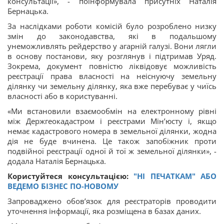
консультації», - поінформувала присутніх Наталія
Бернацька.
За наслідками роботи комісій було розроблено низку
змін до законодавства, які в подальшому
унеможливлять рейдерство у агарній галузі. Вони лягли
в основу постанови, яку розглянув і підтримав Уряд.
Зокрема, документ повністю ліквідовує можливість
реєстрації права власності на неіснуючу земельну
ділянку чи земельну ділянку, яка вже перебуває у чиїсь
власності або в користуванні.
«Ми встановили взаємообмін на електронному рівні
між Держгеокадастром і реєстрами Мін’юсту і, якщо
немає кадастрового номера в земельної ділянки, жодна
дія не буде вчинена. Це також запобіжник проти
подвійної реєстрації одної й тої ж земельної ділянки», -
додала Наталія Бернацька.
Користуйтеся консультацією:
"НІ ПЕЧАТКАМ" АБО
ВЕДЕМО БІЗНЕС ПО-НОВОМУ
Запроваджено обов’язок для реєстраторів проводити
уточнення інформації, яка розміщена в базах даних.