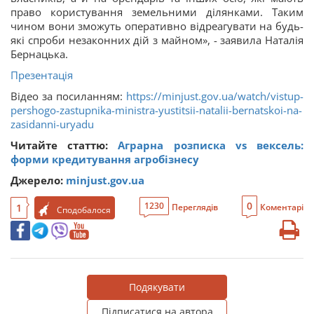
право користування земельними ділянками. Таким
чином вони зможуть оперативно відреагувати на будь-
які спроби незаконних дій з майном», - заявила Наталія
Бернацька.
Презентація
Відео за посиланням:
https://minjust.gov.ua/watch/vistup-
pershogo-zastupnika-ministra-yustitsii-natalii-bernatskoi-na-
zasidanni-uryadu
Читайте статтю:
Аграрна розписка vs вексель:
форми кредитування агробізнесу
Джерело:
minjust.gov.ua
0
1230
1
Переглядів
Коментарі
Сподобалося
Подякувати
Підписатися на автора