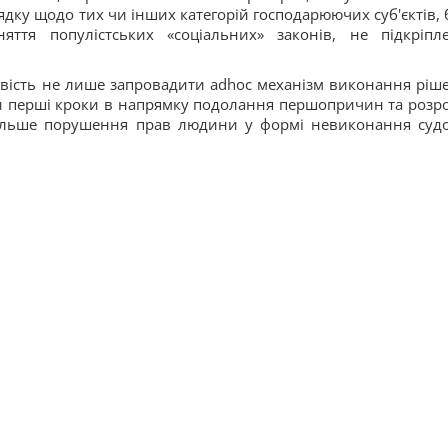
дку щодо тих чи інших категорій господарюючих суб'єктів, 
яття популістських «соціальних» законів, не підкріпл
вість не лише запровадити adhoc механізм виконання ріш
ити перші кроки в напрямку подолання першопричин та розр
дальше порушення прав людини у формі невиконання суд