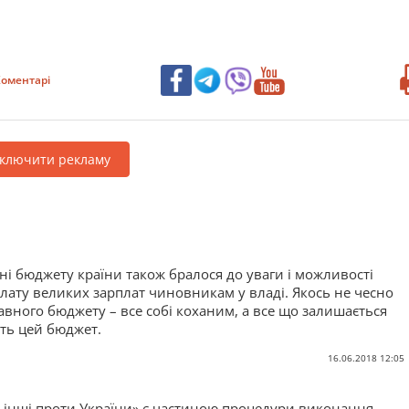
оментарі
дключити рекламу
і бюджету країни також бралося до уваги і можливості
ату великих зарплат чиновникам у владі. Якось не чесно
авного бюджету – все собі коханим, а все що залишається
ють цей бюджет.
16.06.2018 12:05
а інші проти України» є частиною процедури виконання