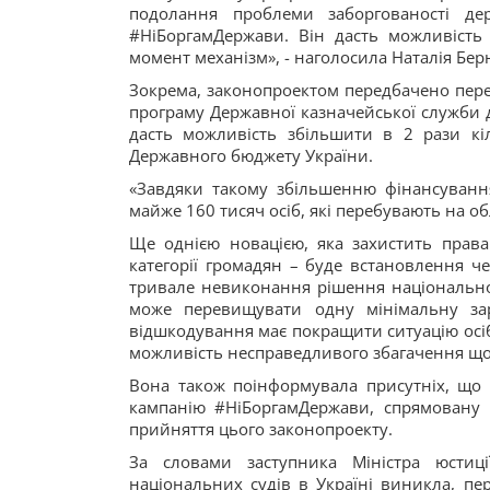
подолання проблеми заборгованості де
#НіБоргамДержави. Він дасть можливіст
момент механізм», - наголосила Наталія Бер
Зокрема, законопроектом передбачено пере
програму Державної казначейської служби д
дасть можливість збільшити в 2 рази кі
Державного бюджету України.
«Завдяки такому збільшенню фінансуванн
майже 160 тисяч осіб, які перебувають на об
Ще однією новацією, яка захистить права
категорії громадян – буде встановлення ч
тривале невиконання рішення національног
може перевищувати одну мінімальну зар
відшкодування має покращити ситуацію осі
можливість несправедливого збагачення щод
Вона також поінформувала присутніх, що 
кампанію #НіБоргамДержави, спрямовану 
прийняття цього законопроекту.
За словами заступника Міністра юстиц
національних судів в Україні виникла, пе