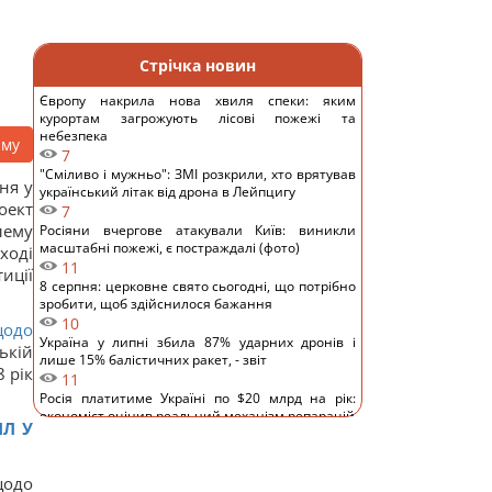
Стрічка новин
Європу накрила нова хвиля спеки: яким
курортам загрожують лісові пожежі та
небезпека
аму
7
"Сміливо і мужньо": ЗМІ розкрили, хто врятував
ня у
український літак від дрона в Лейпцигу
оект
7
лему
Росіяни вчергове атакували Київ: виникли
масштабні пожежі, є постраждалі (фото)
ході
11
иції
8 серпня: церковне свято сьогодні, що потрібно
зробити, щоб здійснилося бажання
10
щодо
Україна у липні збила 87% ударних дронів і
ькій
лише 15% балістичних ракет, - звіт
 рік
11
Росія платитиме Україні по $20 млрд на рік:
економіст оцінив реальний механізм репарацій
ПЛ У
11
Чи справді родзинки такі корисні, як усі
думають: відповідь дієтологів
щодо
14