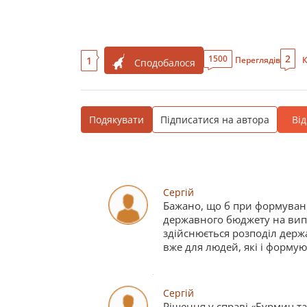
2
1500
1
Переглядів
К
Сподобалося
Подякувати
Підписатися на автора
Ві
Сергій
Бажано, що б при формуванн
державного бюджету на випл
здійснюється розподіл держ
вже для людей, які і форму
Сергій
Рішення у справі «Бурмич т