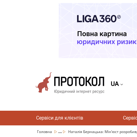
UA
Сервіси для клієнтів
Серві
...
Головна
Наталія Бернацька: Мін’юст розробивд