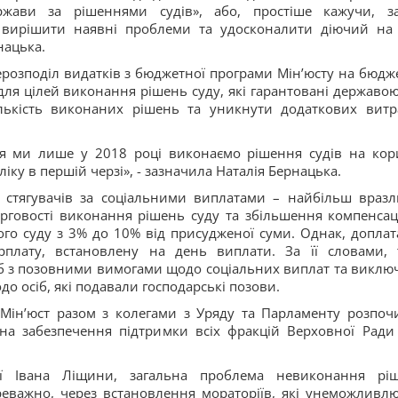
ржави за рішеннями судів», або, простіше кажучи, з
ь вирішити наявні проблеми та удосконалити діючий на
нацька.
розподіл видатків з бюджетної програми Мін’юсту на бюдж
ля цілей виконання рішень суду, які гарантовані державою
лькість виконаних рішень та уникнути додаткових витр
я ми лише у 2018 році виконаємо рішення судів на кор
ліку в першій черзі», - зазначила Наталія Бернацька.
 стягувачів за соціальними виплатами – найбільш вразл
ерговості виконання рішень суду та збільшення компенсаці
о суду з 3% до 10% від присудженої суми. Однак, доплат
плату, встановлену на день виплати. За її словами, 
б з позовними вимогами щодо соціальних виплат та виклю
о осіб, які подавали господарські позови.
Мін’юст разом з колегами з Уряду та Парламенту розпоч
на забезпечення підтримки всіх фракцій Верховної Ради
ії Івана Ліщини, загальна проблема невиконання рі
реважно, через встановлення мораторіїв, які унеможливл