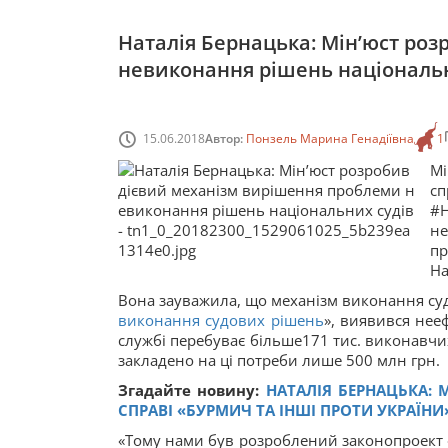
Наталія Бернацька: Мін’юст ро
невиконання рішень національн
15.06.2018
Автор:
Понзель Марина Генадіївна
1
Мі
с
#Н
не
пр
На
Вона зауважила, що механізм виконання су
виконання судових рішень
», виявився нее
службі перебуває більше171 тис. виконавчих
закладено на ці потреби лише 500 млн грн.
Згадайте новину:
НАТАЛІЯ БЕРНАЦЬКА: 
СПРАВІ «БУРМИЧ ТА ІНШІ ПРОТИ УКРАЇНИ
«Тому нами був розроблений законопроект 