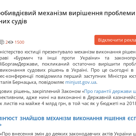
зробивдієвий механізм вирішення проблеми
их судів
Відключити рекл
2
1500
ністерство юстиції презентувало механізм виконання рішен
праві «Бурмич та інші проти України» та законопр
іБоргамДержави, покликаний остаточно вирішити проб
виконання судових рішень в Україні. Про це сьогодні в 
ес-конференції повідомила перший заступник Міністра юст
талія Бернацька, повідомляє
minjust.gov.ua
.
дових рішень, закріплений Законом «
Про гарантії держави 
фективним, адже нині на виконанні в Державній казначейс
 листів на майже 4 млрд грн, в той час як у бюджеті на 2018
МІН’ЮСТ ЗНАЙШОВ МЕХАНІЗМ ВИКОНАННЯ РІШЕННЯ ЄС
»
«Про внесення змін до деяких законодавчих актів України 