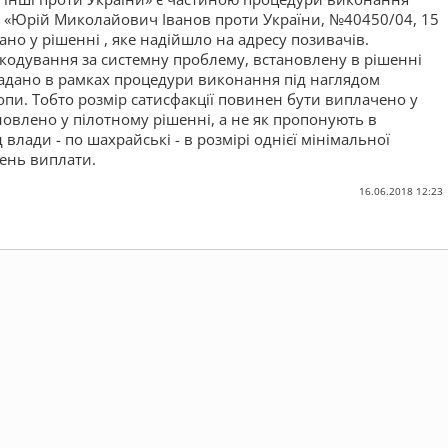
і «Юрій Миколайович Іванов проти України, №40450/04, 15
ано у рішенні , яке надійшло на адресу позивачів.
кодування за системну проблему, встановлену в рішенні
 надано в рамках процедури виконання під наглядом
опи. Тобто розмір сатисфакції повинен бути виплачено у
новлено у пілотному рішенні, а не як пропонують в
влади - по шахрайські - в розмірі однієї мінімальної
день виплати.
16.06.2018 12:23