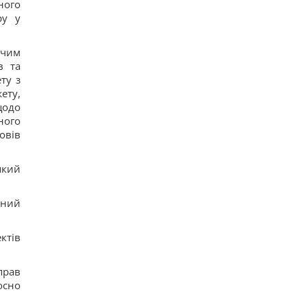
ного
ру у
вчим
в та
ту з
ету,
щодо
ного
овів
який
пний
ктів
прав
осно