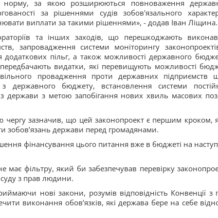
ь норму, за якою розширюються повноваження держав
ованості за рішеннями судів зобов'язального характе
нювати виплати за такими рішеннями», - додав Іван Ліщина.
раторіїв та інших заходів, що перешкоджають викона
тв, запровадження системи моніторингу законопроекті
 додаткових пільг, а також можливості державного бюдже
 передбачають видатки, які перевищують можливості бюдж
вільного провадження проти державних підприємств 
 з державного бюджету, встановлення системи постій
 з держави з метою запобігання нових хвиль масових поз
 чергу зазначив, що цей законопроект є першим кроком, 
ати зобов’язань держави перед громадянами.
ьшення фінансування цього питання вже в бюджеті на насту
не має фільтру, який би забезпечував перевірку законопрое
 суду з прав людини.
ймаючи нові закони, розумів відповідність Конвенції з 
ечити виконання обов’язків, які держава бере на себе відн