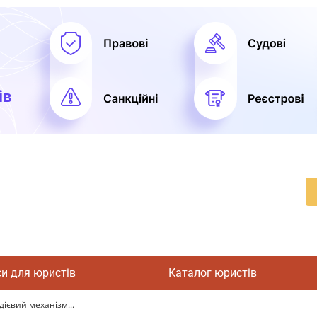
си для юристів
Каталог юристів
ієвий механізм...