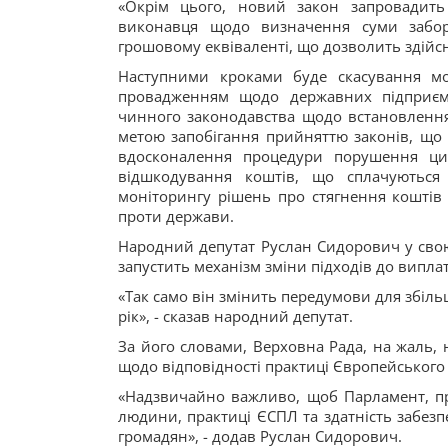
«Окрім цього, новий закон запровадит
виконавця щодо визначення суми заборг
грошовому еквіваленті, що дозволить здійс
Наступними кроками буде скасування мо
провадженням щодо державних підприємс
чинного законодавства щодо встановлення
метою запобігання прийняттю законів, що
вдосконалення процедури порушення ци
відшкодування коштів, що сплачуються
моніторингу рішень про стягнення коштів
проти держави.
Народний депутат Руслан Сидорович у свою
запустить механізм зміни підходів до випл
«Так само він змінить передумови для збіл
рік», - сказав народний депутат.
За його словами, Верховна Рада, на жаль, 
щодо відповідності практиці Європейського
«Надзвичайно важливо, щоб Парламент, при
людини, практиці ЄСПЛ та здатність забезп
громадян», - додав Руслан Сидорович.