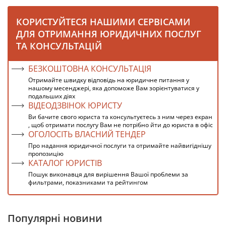
КОРИСТУЙТЕСЯ НАШИМИ СЕРВІСАМИ
ДЛЯ ОТРИМАННЯ ЮРИДИЧНИХ ПОСЛУГ
ТА КОНСУЛЬТАЦІЙ
БЕЗКОШТОВНА КОНСУЛЬТАЦІЯ
Отримайте швидку відповідь на юридичне питання у
нашому месенджері, яка допоможе Вам зорієнтуватися у
подальших діях
ВІДЕОДЗВІНОК ЮРИСТУ
Ви бачите свого юриста та консультуєтесь з ним через екран
, щоб отримати послугу Вам не потрібно йти до юриста в офіс
ОГОЛОСІТЬ ВЛАСНИЙ ТЕНДЕР
Про надання юридичної послуги та отримайте найвигіднішу
пропозицію
КАТАЛОГ ЮРИСТІВ
Пошук виконавця для вирішення Вашої проблеми за
фильтрами, показниками та рейтингом
Популярні новини