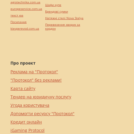
agrotechnika.com.ua
Шафи купе
europeservice.com.ua
Брендові сумки
текст юа
Натяжні стелі Nova Stelya
Посилання
Перевезення хворих за
kievperevod.com.ua
кордон
Про проект
Реклама на "Протокол"
"Протокол" без реклами!
Карта сайту
Тендер на юридичну послугу
Угода користувача
Допомогти ресурсу "Протокол"
Кредит онлайн
iGaming Protocol