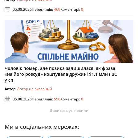
05.08.2026
Переглядів:
469
Коментарі:
0
Чоловік помер, але позика залишилася: як фраза
«на його розсуд» коштувала дружині $1,1 млн ( ВС
у сп
Автор:
Автор не вказаний
05.08.2026
Переглядів:
558
Коментарі:
0
Дивитись усі новини
Ми в соціальних мережах: