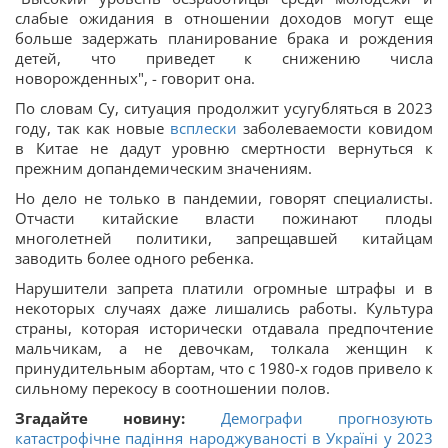
слабые ожидания в отношении доходов могут еще
больше задержать планирование брака и рождения
детей, что приведет к снижению числа
новорожденных", - говорит она.
По словам Су, ситуация продолжит усугубляться в 2023
году, так как новые
всплески
заболеваемости ковидом
в Китае не дадут уровню смертности вернуться к
прежним допандемическим значениям.
Но дело не только в пандемии, говорят специалисты.
Отчасти китайские власти пожинают плоды
многолетней политики, запрещавшей китайцам
заводить более одного ребенка.
Нарушители запрета платили огромные штрафы и в
некоторых случаях даже лишались работы. Культура
страны, которая исторически отдавала предпочтение
мальчикам, а не девочкам, толкала женщин к
принудительным абортам, что с 1980-х годов привело к
сильному перекосу в соотношении полов.
Згадайте новину:
Демографи прогнозують
катастрофічне падіння народжуваності в Україні у 2023