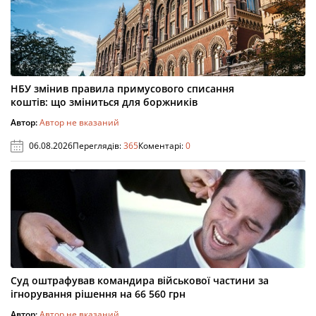
НБУ змінив правила примусового списання
коштів: що зміниться для боржників
Автор:
Автор не вказаний
06.08.2026
Переглядів:
365
Коментарі:
0
Суд оштрафував командира військової частини за
ігнорування рішення на 66 560 грн
Автор:
Автор не вказаний