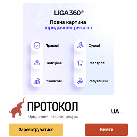
UA
Зареєструватися
Ввійти