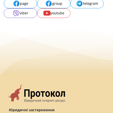
page
group
telegram
viber
youtube
Юридичні застереження