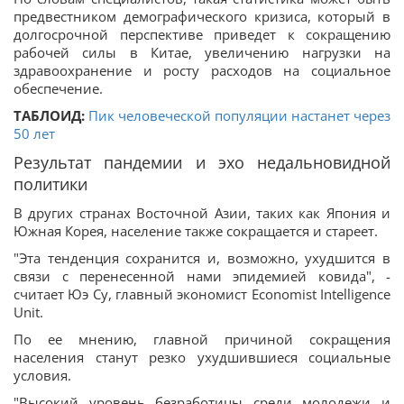
предвестником демографического кризиса, который в
долгосрочной перспективе приведет к сокращению
рабочей силы в Китае, увеличению нагрузки на
здравоохранение и росту расходов на социальное
обеспечение.
ТАБЛОИД:
Пик человеческой популяции настанет через
50 лет
Результат пандемии и эхо недальновидной
политики
В других странах Восточной Азии, таких как Япония и
Южная Корея, население также сокращается и стареет.
"Эта тенденция сохранится и, возможно, ухудшится в
связи с перенесенной нами эпидемией ковида", -
считает Юэ Су, главный экономист Economist Intelligence
Unit.
По ее мнению, главной причиной сокращения
населения станут резко ухудшившиеся социальные
условия.
"Высокий уровень безработицы среди молодежи и