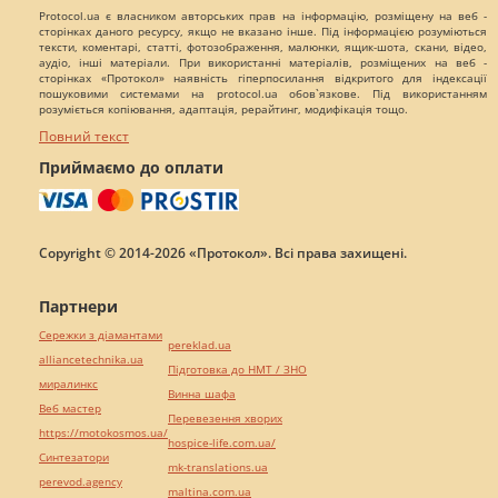
Protocol.ua є власником авторських прав на інформацію, розміщену на веб -
сторінках даного ресурсу, якщо не вказано інше. Під інформацією розуміються
тексти, коментарі, статті, фотозображення, малюнки, ящик-шота, скани, відео,
аудіо, інші матеріали. При використанні матеріалів, розміщених на веб -
сторінках «Протокол» наявність гіперпосилання відкритого для індексації
пошуковими системами на protocol.ua обов`язкове. Під використанням
розуміється копіювання, адаптація, рерайтинг, модифікація тощо.
Повний текст
Приймаємо до оплати
Copyright © 2014-2026 «Протокол». Всі права захищені.
Партнери
Сережки з діамантами
pereklad.ua
alliancetechnika.ua
Підготовка до НМТ / ЗНО
миралинкс
Винна шафа
Веб мастер
Перевезення хворих
https://motokosmos.ua/
hospice-life.com.ua/
Синтезатори
mk-translations.ua
perevod.agency
maltina.com.ua