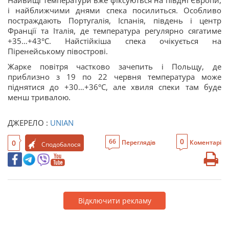
Найвищі температури вже фіксуються на півдні Європи,
і найближчими днями спека посилиться. Особливо
постраждають Португалія, Іспанія, південь і центр
Франції та Італія, де температура регулярно сягатиме
+35…+43°C. Найстійкіша спека очікується на
Піренейському півострові.
Жарке повітря частково зачепить і Польщу, де
приблизно з 19 по 22 червня температура може
піднятися до +30…+36°C, але хвиля спеки там буде
менш тривалою.
ДЖЕРЕЛО :
UNIAN
0
66
0
Переглядів
Коментарі
Сподобалося
Відключити рекламу