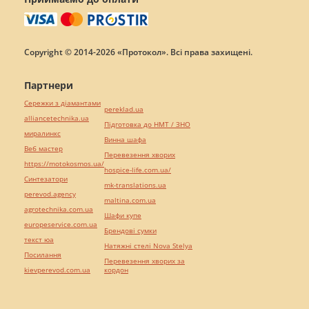
Copyright © 2014-2026 «Протокол». Всі права захищені.
Партнери
Сережки з діамантами
pereklad.ua
alliancetechnika.ua
Підготовка до НМТ / ЗНО
миралинкс
Винна шафа
Веб мастер
Перевезення хворих
https://motokosmos.ua/
hospice-life.com.ua/
Синтезатори
mk-translations.ua
perevod.agency
maltina.com.ua
agrotechnika.com.ua
Шафи купе
europeservice.com.ua
Брендові сумки
текст юа
Натяжні стелі Nova Stelya
Посилання
Перевезення хворих за
kievperevod.com.ua
кордон