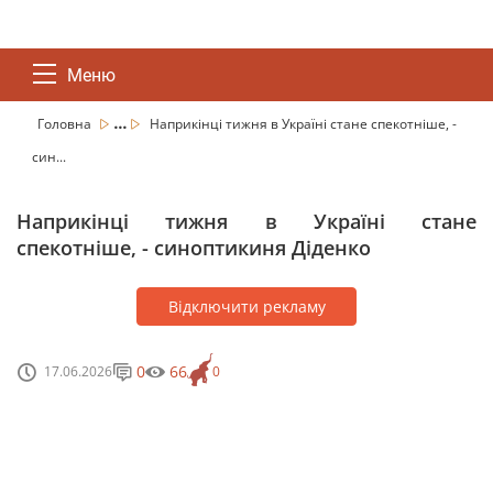
Меню
...
Головна
Наприкінці тижня в Україні стане спекотніше, -
син...
Наприкінці тижня в Україні стане
спекотніше, - синоптикиня Діденко
Відключити рекламу
0
66
17.06.2026
0