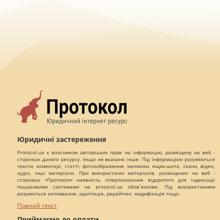
Юридичні застереження
Protocol.ua є власником авторських прав на інформацію, розміщену на веб -
сторінках даного ресурсу, якщо не вказано інше. Під інформацією розуміються
тексти, коментарі, статті, фотозображення, малюнки, ящик-шота, скани, відео,
аудіо, інші матеріали. При використанні матеріалів, розміщених на веб -
сторінках «Протокол» наявність гіперпосилання відкритого для індексації
пошуковими системами на protocol.ua обов`язкове. Під використанням
розуміється копіювання, адаптація, рерайтинг, модифікація тощо.
Повний текст
Приймаємо до оплати