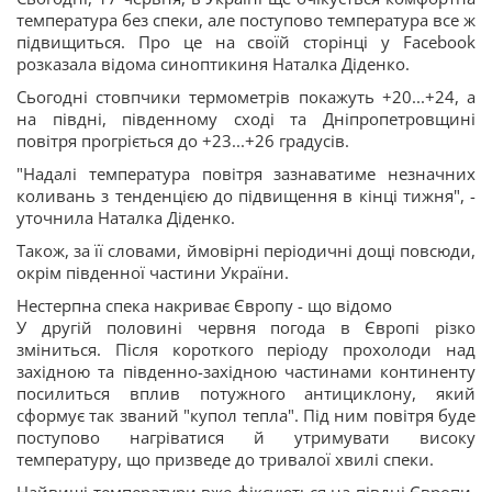
температура без спеки, але поступово температура все ж
підвищиться. Про це на своїй сторінці у Facebook
розказала відома синоптикиня Наталка Діденко.
Сьогодні стовпчики термометрів покажуть +20...+24, а
на півдні, південному сході та Дніпропетровщині
повітря прогріється до +23...+26 градусів.
"Надалі температура повітря зазнаватиме незначних
коливань з тенденцією до підвищення в кінці тижня", -
уточнила Наталка Діденко.
Також, за її словами, ймовірні періодичні дощі повсюди,
окрім південної частини України.
Нестерпна спека накриває Європу - що відомо
У другій половині червня погода в Європі різко
зміниться. Після короткого періоду прохолоди над
західною та південно-західною частинами континенту
посилиться вплив потужного антициклону, який
сформує так званий "купол тепла". Під ним повітря буде
поступово нагріватися й утримувати високу
температуру, що призведе до тривалої хвилі спеки.