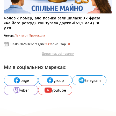
Чоловік помер, але позика залишилася: як фраза
«на його розсуд» коштувала дружині $1,1 млн ( ВС
у сп
Автор:
Лента от Протокола
05.08.2026
Переглядів:
539
Коментарі:
0
Дивитись усі новини
Ми в соціальних мережах:
page
group
telegram
viber
youtube