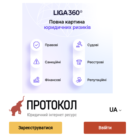
UA
Зареєструватися
Ввійти