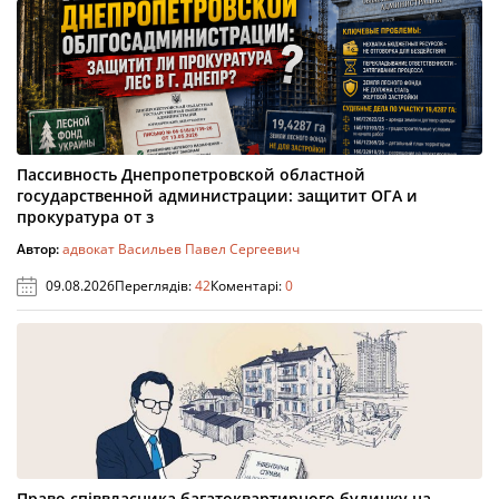
Пассивность Днепропетровской областной
государственной администрации: защитит ОГА и
прокуратура от з
Автор:
адвокат Васильев Павел Сергеевич
09.08.2026
Переглядів:
42
Коментарі:
0
Право співвласника багатоквартирного будинку на