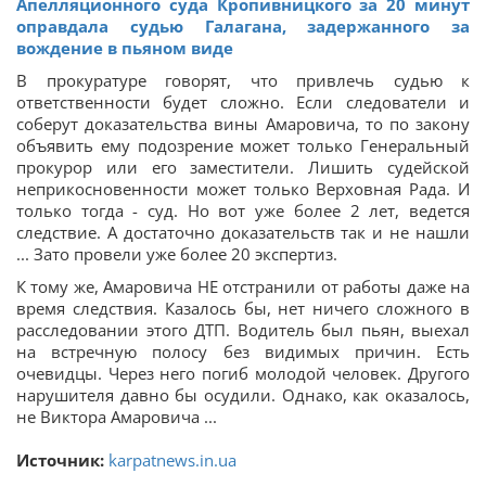
Апелляционного суда Кропивницкого за 20 минут
оправдала судью Галагана, задержанного за
вождение в пьяном виде
В прокуратуре говорят, что привлечь судью к
ответственности будет сложно. Если следователи и
соберут доказательства вины Амаровича, то по закону
объявить ему подозрение может только Генеральный
прокурор или его заместители. Лишить судейской
неприкосновенности может только Верховная Рада. И
только тогда - суд. Но вот уже более 2 лет, ведется
следствие. А достаточно доказательств так и не нашли
... Зато провели уже более 20 экспертиз.
К тому же, Амаровича НЕ отстранили от работы даже на
время следствия. Казалось бы, нет ничего сложного в
расследовании этого ДТП. Водитель был пьян, выехал
на встречную полосу без видимых причин. Есть
очевидцы. Через него погиб молодой человек. Другого
нарушителя давно бы осудили. Однако, как оказалось,
не Виктора Амаровича ...
Источник:
karpatnews.in.ua