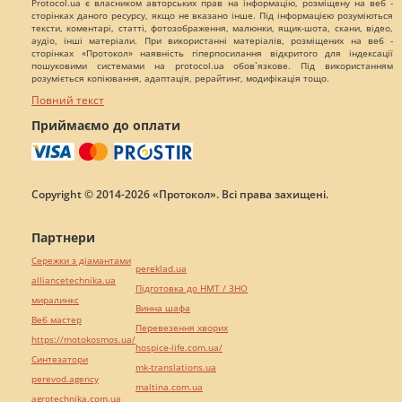
Protocol.ua є власником авторських прав на інформацію, розміщену на веб -
сторінках даного ресурсу, якщо не вказано інше. Під інформацією розуміються
тексти, коментарі, статті, фотозображення, малюнки, ящик-шота, скани, відео,
аудіо, інші матеріали. При використанні матеріалів, розміщених на веб -
сторінках «Протокол» наявність гіперпосилання відкритого для індексації
пошуковими системами на protocol.ua обов`язкове. Під використанням
розуміється копіювання, адаптація, рерайтинг, модифікація тощо.
Повний текст
Приймаємо до оплати
Copyright © 2014-2026 «Протокол». Всі права захищені.
Партнери
Сережки з діамантами
pereklad.ua
alliancetechnika.ua
Підготовка до НМТ / ЗНО
миралинкс
Винна шафа
Веб мастер
Перевезення хворих
https://motokosmos.ua/
hospice-life.com.ua/
Синтезатори
mk-translations.ua
perevod.agency
maltina.com.ua
agrotechnika.com.ua