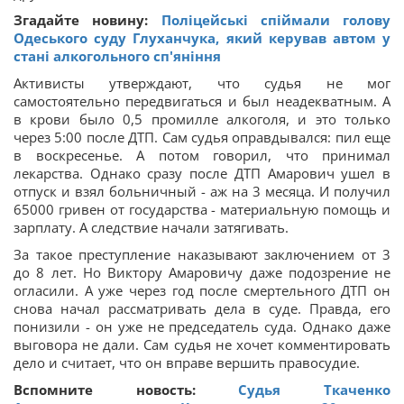
Згадайте новину:
Поліцейські спіймали голову
Одеського суду Глуханчука, який керував автом у
стані алкогольного сп'яніння
Активисты утверждают, что судья не мог
самостоятельно передвигаться и был неадекватным. А
в крови было 0,5 промилле алкоголя, и это только
через 5:00 после ДТП. Сам судья оправдывался: пил еще
в воскресенье. А потом говорил, что принимал
лекарства. Однако сразу после ДТП Амарович ушел в
отпуск и взял больничный - аж на 3 месяца. И получил
65000 гривен от государства - материальную помощь и
зарплату. А следствие начали затягивать.
За такое преступление наказывают заключением от 3
до 8 лет. Но Виктору Амаровичу даже подозрение не
огласили. А уже через год после смертельного ДТП он
снова начал рассматривать дела в суде. Правда, его
понизили - он уже не председатель суда. Однако даже
выговора не дали. Сам судья не хочет комментировать
дело и считает, что он вправе вершить правосудие.
Вспомните новость:
Судья Ткаченко