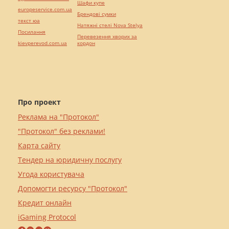
Шафи купе
europeservice.com.ua
Брендові сумки
текст юа
Натяжні стелі Nova Stelya
Посилання
Перевезення хворих за
kievperevod.com.ua
кордон
Про проект
Реклама на "Протокол"
"Протокол" без реклами!
Карта сайту
Тендер на юридичну послугу
Угода користувача
Допомогти ресурсу "Протокол"
Кредит онлайн
iGaming Protocol