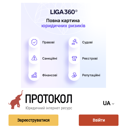
UA
Зареєструватися
Ввійти