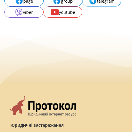
page
group
telegram
viber
youtube
Юридичні застереження