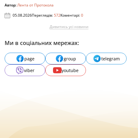
Автор:
Лента от Протокола
05.08.2026
Переглядів:
572
Коментарі:
0
Дивитись усі новини
Ми в соціальних мережах:
page
group
telegram
viber
youtube