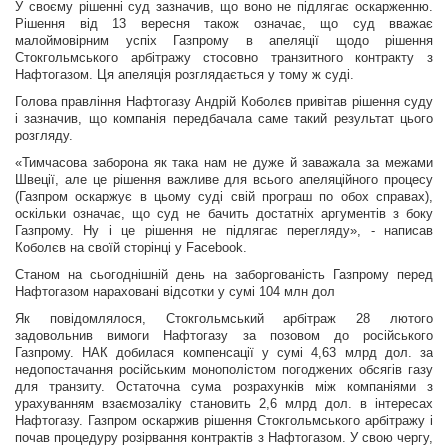
У своєму рішенні суд зазначив, що воно не підлягає оскарженню.
Рішення від 13 вересня також означає, що суд вважає
малоймовірним успіх Газпрому в апеляції щодо рішення
Стокгольмського арбітражу стосовно транзитного контракту з
Нафтогазом. Ця апеляція розглядається у тому ж суді.
Голова правління Нафтогазу Андрій Коболєв привітав рішення суду
і зазначив, що компанія передбачала саме такий результат цього
розгляду.
«Тимчасова заборона як така нам не дуже й заважала за межами
Швеції, але це рішення важливе для всього апеляційного процесу
(Газпром оскаржує в цьому суді свій програш по обох справах),
оскільки означає, що суд не бачить достатніх аргументів з боку
Газпрому. Ну і це рішення не підлягає перегляду», - написав
Коболєв на своїй сторінці у Facebook.
Станом на сьогоднішній день на заборгованість Газпрому перед
Нафтогазом нараховані відсотки у сумі 104 млн дол
Як повідомлялося, Стокгольмський арбітраж 28 лютого
задовольнив вимоги Нафтогазу за позовом до російського
Газпрому. НАК добилася компенсації у сумі 4,63 млрд дол. за
недопостачання російським монополістом погоджених обсягів газу
для транзиту. Остаточна сума розрахунків між компаніями з
урахуванням взаємозаліку становить 2,6 млрд дол. в інтересах
Нафтогазу. Газпром оскаржив рішення Стокгольмського арбітражу і
почав процедуру розірвання контрактів з Нафтогазом. У свою чергу,