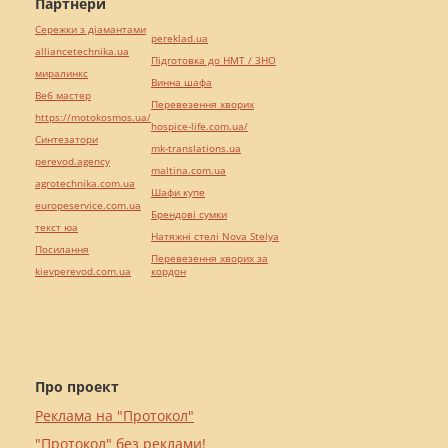
Партнери
Сережки з діамантами
pereklad.ua
alliancetechnika.ua
Підготовка до НМТ / ЗНО
миралинкс
Винна шафа
Веб мастер
Перевезення хворих
https://motokosmos.ua/
hospice-life.com.ua/
Синтезатори
mk-translations.ua
perevod.agency
maltina.com.ua
agrotechnika.com.ua
Шафи купе
europeservice.com.ua
Брендові сумки
текст юа
Натяжні стелі Nova Stelya
Посилання
Перевезення хворих за
kievperevod.com.ua
кордон
Про проект
Реклама на "Протокол"
"Протокол" без реклами!