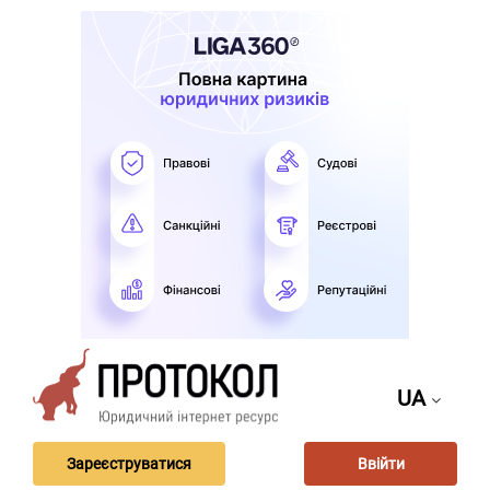
UA
Зареєструватися
Ввійти