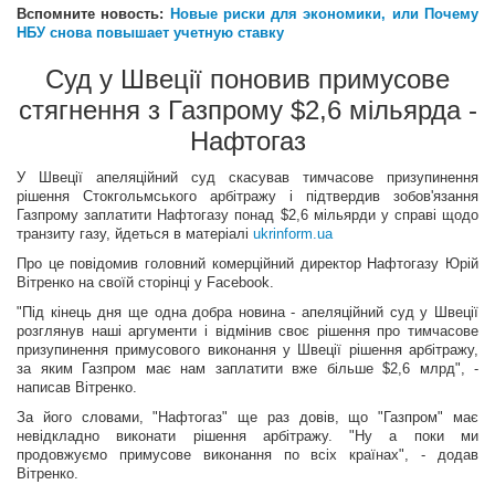
Вспомните новость:
Новые риски для экономики, или Почему
НБУ снова повышает учетную ставку
Суд у Швеції поновив примусове
стягнення з Газпрому $2,6 мільярда -
Нафтогаз
У Швеції апеляційний суд скасував тимчасове призупинення
рішення Стокгольмського арбітражу і підтвердив зобов'язання
Газпрому заплатити Нафтогазу понад $2,6 мільярди у справі щодо
транзиту газу, йдеться в матеріалі
ukrinform.ua
Про це повідомив головний комерційний директор Нафтогазу Юрій
Вітренко на своїй сторінці у Facebook.
"Під кінець дня ще одна добра новина - апеляційний суд у Швеції
розглянув наші аргументи і відмінив своє рішення про тимчасове
призупинення примусового виконання у Швеції рішення арбітражу,
за яким Газпром має нам заплатити вже більше $2,6 млрд", -
написав Вітренко.
За його словами, "Нафтогаз" ще раз довів, що "Газпром" має
невідкладно виконати рішення арбітражу. "Ну а поки ми
продовжуємо примусове виконання по всіх країнах", - додав
Вітренко.