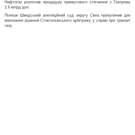
Нафтогаз розпочав процедуру примусового стягнення з Газпрому
2,6 млрд дол.
Пізніше Шведський апеляційний суд округу Свеа призупинив дію
виконання рішення Стокгольмського арбітражу у справі про транзит
газу.