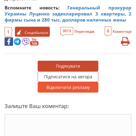
Вспомните новость:
Генеральный прокурор
Украины Луценко задекларировал 3 квартиры, 2
фирмы сына и 280 тыс. долларов наличных жены
0
3013
1
Переглядів
Коментарі
Сподобалося
Подякувати
Підписатися на автора
Відключити рекламу
Залиште Ваш коментар: