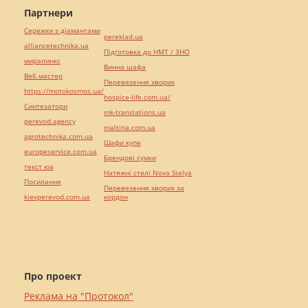
Партнери
Сережки з діамантами
pereklad.ua
alliancetechnika.ua
Підготовка до НМТ / ЗНО
миралинкс
Винна шафа
Веб мастер
Перевезення хворих
https://motokosmos.ua/
hospice-life.com.ua/
Синтезатори
mk-translations.ua
perevod.agency
maltina.com.ua
agrotechnika.com.ua
Шафи купе
europeservice.com.ua
Брендові сумки
текст юа
Натяжні стелі Nova Stelya
Посилання
Перевезення хворих за
kievperevod.com.ua
кордон
Про проект
Реклама на "Протокол"