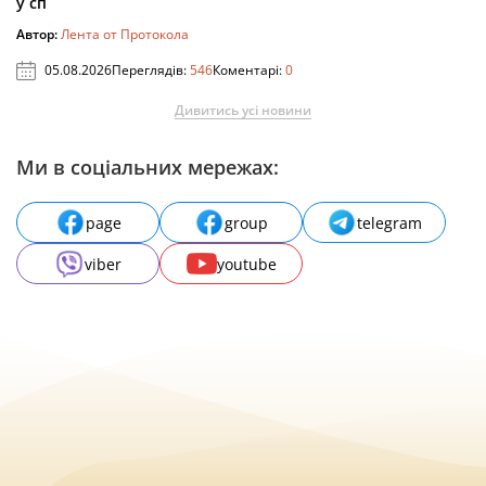
у сп
Автор:
Лента от Протокола
05.08.2026
Переглядів:
546
Коментарі:
0
Дивитись усі новини
Ми в соціальних мережах:
page
group
telegram
viber
youtube