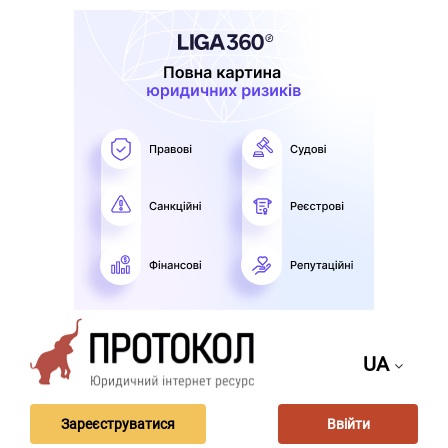
UA
Зареєструватися
Ввійти