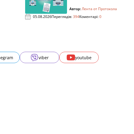
Автор:
Лента от Протокола
05.08.2026
Переглядів:
394
Коментарі:
0
legram
viber
youtube