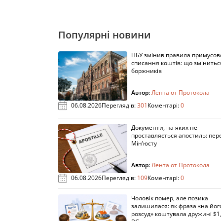
Популярні новини
НБУ змінив правила примусов
списання коштів: що змінитьс
боржників
Автор:
Лента от Протокола
06.08.2026
Переглядів:
301
Коментарі:
0
Документи, на яких не
проставляється апостиль: пере
Мін’юсту
Автор:
Лента от Протокола
06.08.2026
Переглядів:
109
Коментарі:
0
Чоловік помер, але позика
залишилася: як фраза «на йог
розсуд» коштувала дружині $1,