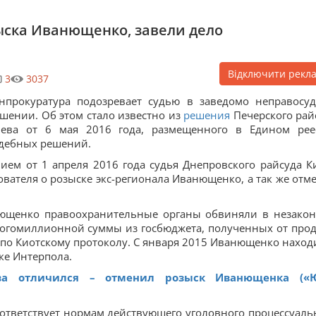
зыска Иванющенко, завели дело
Відключити рекл
3
3037
нпрокуратура подозревает судью в заведомо неправосу
шении. Об этом стало известно из
решения
Печерского рай
иева от 6 мая 2016 года, размещенного в Едином рее
дебных решений.
ием от 1 апреля 2016 года судья Днепровского райсуда К
вателя о розыске экс-регионала Иванющенко, а так же отм
нющенко правоохранительные органы обвиняли в незако
огомиллионной суммы из госбюджета, полученных от про
по Киотскому протоколу. С января 2015 Иванющенко наход
ке Интерпола.
ва отличился – отменил розыск Иванющенка («
ответствует нормам действующего уголовного процессуаль