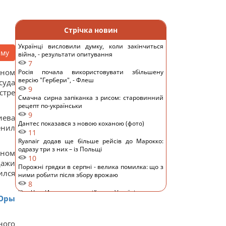
Стрічка новин
Українці висловили думку, коли закінчиться
аму
війна, - результати опитування
7
дном
Росія почала використовувати збільшену
версію "Гербери", - Флеш
суда
9
стре
Смачна сирна запіканка з рисом: старовинний
рецепт по-українськи
9
иева
Дантес показався з новою коханою (фото)
енил
11
Ryanair додав ще більше рейсів до Марокко:
одразу три з них – із Польщі
нном
10
дажи
Порожні грядки в серпні - велика помилка: що з
ился
ними робити після збору врожаю
8
Кім Чен Ин з початку війни в Україні отримав
Юры
$22 мільярди надприбутку, – Bloomberg
19
Путін може напасти на НАТО вже восени:
ного