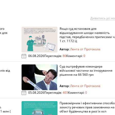
Дивитись усі н
ого
Якщо суд встановив для
я для
відшкодування шкоди наявність
підстав, передбачених приписами ч
1 ст. 1172 Ц
Автор:
Лента от Протокола
06.08.2026
Переглядів:
86
Коментарі:
0
Суд оштрафував командира
лік від
військової частини за ігнорування
рішення на 66 560 грн
Автор:
Лента от Протокола
05.08.2026
Переглядів:
403
Коментарі:
0
Правомірним і ефективним способ
о
захисту речових прав замовника на
1 млн (
об’єкт будівництва в разі їх осп