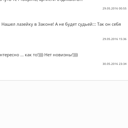
29.05.2016 00:55
 Нашел лазейку в Законе! А не будет судьей::: Так он себя
29.05.2016 15:36
тересно ... как то!)))) Нет новизны!))))
30.05.2016 23:34