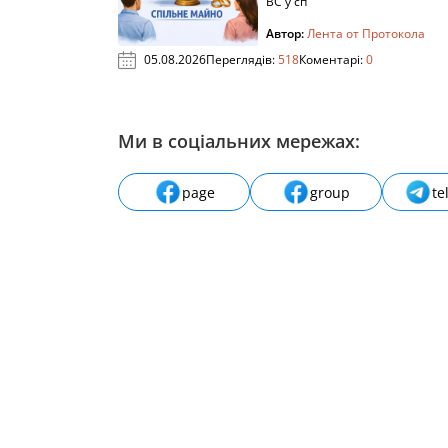
ВС у сп
Автор:
Лента от Протокола
05.08.2026
Переглядів:
518
Коментарі:
0
Ми в соціальних мережах:
page
group
te