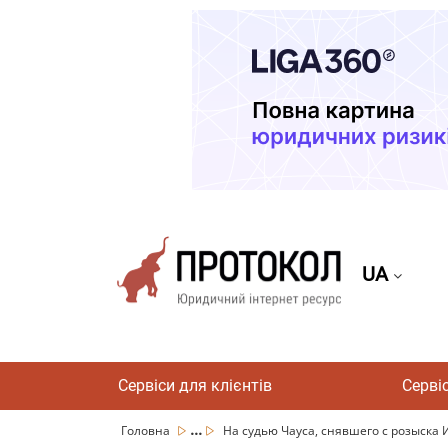
UA
Сервіси для клієнтів
Серві
...
Головна
На судью Чауса, снявшего с розыска 