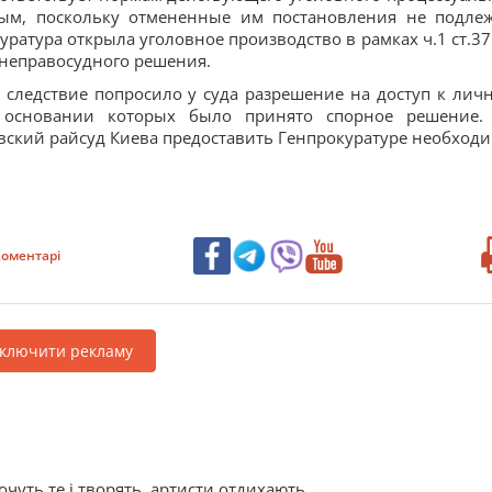
дным, поскольку отмененные им постановления не подле
ратура открыла уголовное производство в рамках ч.1 ст.37
 неправосудного решения.
 следствие попросило у суда разрешение на доступ к лич
а основании которых было принято спорное решение.
вский райсуд Киева предоставить Генпрокуратуре необход
оментарі
дключити рекламу
хочуть те і творять, артисти отдихають...