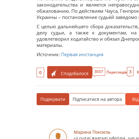
законодательства и является неправосу
обжалованию. По действиям Чауса, Генпроку
Украины – постановление судьёй заведомо
С целью дальнейшего сбора доказательств,
делу судьи, а также к документам, н
удовлетворил ходатайство и обязал Днепро
материалы.
Источник:
Первая инстанция
3
3037
0
Переглядів
К
Сподобалося
Подякувати
Підписатися на автора
Ві
Марина Понзель
ці судді взагалі офігіли, що 