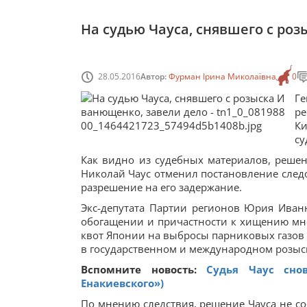
На судью Чауса, снявшего с ро
28.05.2016
Автор:
Фурман Ірина Миколаївна
0
Ге
ре
К
су
Как видно из судебных материалов, решен
Николай Чаус отменил постановление следо
разрешение на его задержание.
Экс-депутата Партии регионов Юрия Ива
обогащении и причастности к хищению мн
квот Японии на выбросы парниковых газов 
в государственном и международном розыс
Вспомните новость:
Судья Чаус сно
Енакиевского»)
По мнению следствия, решение Чауса не со