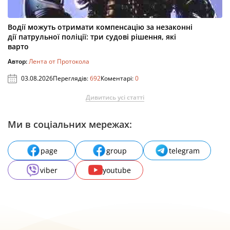
Водії можуть отримати компенсацію за незаконні
дії патрульної поліції: три судові рішення, які
варто
Автор:
Лента от Протокола
03.08.2026
Переглядів:
692
Коментарі:
0
Дивитись усі статті
Ми в соціальних мережах:
page
group
telegram
viber
youtube