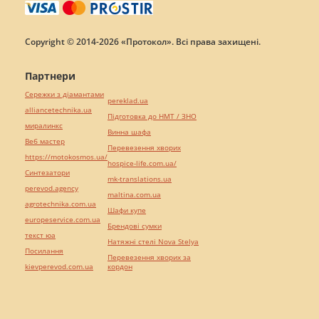
Copyright © 2014-2026 «Протокол». Всі права захищені.
Партнери
Сережки з діамантами
pereklad.ua
alliancetechnika.ua
Підготовка до НМТ / ЗНО
миралинкс
Винна шафа
Веб мастер
Перевезення хворих
https://motokosmos.ua/
hospice-life.com.ua/
Синтезатори
mk-translations.ua
perevod.agency
maltina.com.ua
agrotechnika.com.ua
Шафи купе
europeservice.com.ua
Брендові сумки
текст юа
Натяжні стелі Nova Stelya
Посилання
Перевезення хворих за
kievperevod.com.ua
кордон