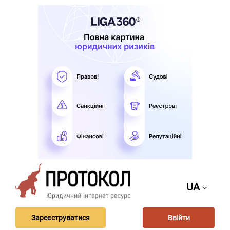
UA
Зареєструватися
Ввійти