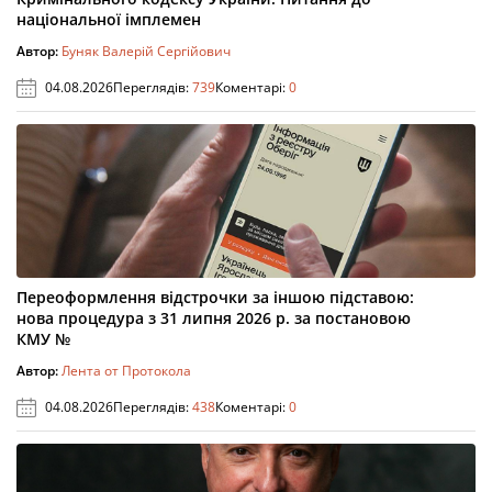
національної імплемен
Автор:
Буняк Валерій Сергійович
04.08.2026
Переглядів:
739
Коментарі:
0
Переоформлення відстрочки за іншою підставою:
нова процедура з 31 липня 2026 р. за постановою
КМУ №
Автор:
Лента от Протокола
04.08.2026
Переглядів:
438
Коментарі:
0