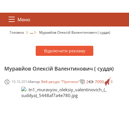
Меню
...
Головна
Муравйов Олексій Валентинович ( суддя)
Відключити рекламу
Муравйов Олексій Валентинович ( суддя)
2
7090
10.10.2014
Автор:
Веб-ресурс "Протокол"
0