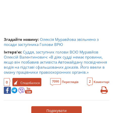
Згадайте новину:
Олексія Муравйова звільнено з
посади заступника Голови ВРЮ
Інтерв'ю:
Суддя, заступник голови ВСЮ Муравйов
Олексій Валентинович: «В діях судді немає провини,
якщо він позбавив активіста Автомайдану посвідчення
водія на підставі сфальшованих доказів. Його ввели в
оману працівники правоохоронних органів.»
2
7090
0
Переглядів
Коментарі
Сподобалося
Подякувати