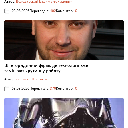
Автор:
Володарский Вадим Леонидович
03.08.2026
Переглядів:
402
Коментарі:
0
ШІ в юридичній фірмі: де технології вже
замінюють рутинну роботу
Автор:
Лента от Протокола
03.08.2026
Переглядів:
370
Коментарі:
0