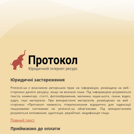
Юридичні застереження
Protocol.ua є власником авторських прав на інформацію, розміщену на веб -
сторінках даного ресурсу, якщо не вказано інше. Під інформацією розуміються
тексти, коментарі, статті, фотозображення, малюнки, ящик-шота, скани, відео,
аудіо, інші матеріали. При використанні матеріалів, розміщених на веб -
сторінках «Протокол» наявність гіперпосилання відкритого для індексації
пошуковими системами на protocol.ua обов`язкове. Під використанням
розуміється копіювання, адаптація, рерайтинг, модифікація тощо.
Повний текст
Приймаємо до оплати