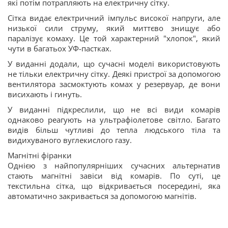
які потім потрапляють на електричну сітку.
Сітка видає електричний імпульс високої напруги, але
низької сили струму, який миттєво знищує або
паралізує комаху. Це той характерний "хлопок", який
чути в багатьох УФ-пастках.
У виданні додали, що сучасні моделі використовують
не тільки електричну сітку. Деякі пристрої за допомогою
вентилятора засмоктують комах у резервуар, де вони
висихають і гинуть.
У виданні підкреслили, що не всі види комарів
однаково реагують на ультрафіолетове світло. Багато
видів більш чутливі до тепла людського тіла та
видихуваного вуглекислого газу.
Магнітні фіранки
Однією з найпопулярніших сучасних альтернатив
стають магнітні завіси від комарів. По суті, це
текстильна сітка, що відкривається посередині, яка
автоматично закривається за допомогою магнітів.