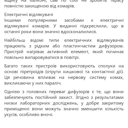
ящику на балконі, сам по собі не зробить терасу
повністю захищеною від комарів.
Електричні відлякувачі
Іншими популярними засобами є електричні
відлякувачі комарів. У виданні підкреслили, що в
останні роки вони значно вдосконалилися.
Найбільш відомі типи електричних відлякувачів
працюють з рідким або пластинчастим дифузором.
Пристрій нагріває активний елемент, який починає
повільно випаровуватися в повітрі.
Багато таких пристроїв використовують сполуки на
основі піретроїдів (отрути кишкової та контактної дії).
Ця речовина впливає на нервову систему комах,
викликаючи у них параліч.
Однією з головних переваг дифузорів є те, що вони
забезпечують постійний захист. Згідно з результатами
низки лабораторних досліджень, у добре закритому
приміщенні вони можуть значно зменшити кількість
укусів, особливо вночі.