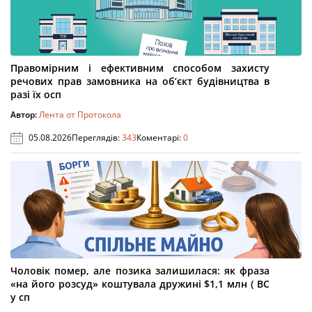
Правомірним і ефективним способом захисту
речових прав замовника на об’єкт будівництва в
разі їх осп
Автор:
Лента от Протокола
05.08.2026
Переглядів:
343
Коментарі:
0
Чоловік помер, але позика залишилася: як фраза
«на його розсуд» коштувала дружині $1,1 млн ( ВС
у сп