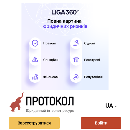
UA
Зареєструватися
Ввійти