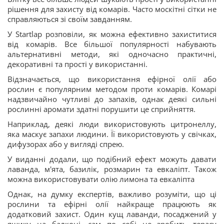
рішення для захисту від комарів. Часто москітні сітки не
справляються зі своїм завданням.
У Startlap розповіли, як можна ефективно захиститися
від комарів. Все більшої популярності набувають
альтернативні методи, які одночасно практичні,
декоративні та прості у використанні.
Відзначається, що використання ефірної олії або
рослин є популярним методом проти комарів. Комарі
надзвичайно чутливі до запахів, однак деякі сильні
рослинні аромати здатні порушити це сприйняття.
Наприклад, деякі люди використовують цитронеллу,
яка маскує запахи людини. Її використовують у свічках,
дифузорах або у вигляді спрею.
У виданні додали, що подібний ефект можуть давати
лаванда, м'ята, базилік, розмарин та евкаліпт. Також
можна використовувати олію лимона та евкаліпта
Однак, на думку експертів, важливо розуміти, що ці
рослини та ефірні олії найкраще працюють як
додатковий захист. Один кущ лаванди, посаджений у