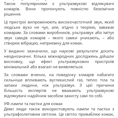
Також популярними є ультразвукові відлякувачі
комарів. Вони пропонують повністю безхімічне
рішення.
Ці пристрої випромінюють високочастотний звук, який
людське вухо не чує, але, згідно з теорією, заважає
комарам. За словами виробників, ультразвук або імітує
звук самців комарів – якого самки уникають, – або
створює вібрацію, неприємну для комах.
У виданні зазначили, що наукові результати досить
неоднозначні. Кілька міжнародних досліджень дійшли
висновку, що ефект ультразвукових пристроїв
мінімальний або взагалі не виявляється.
За словами вчених, на поведінку комарів набагато
сильніше впливають вуглекислий газ, тепло тіла та
запахи людини, ніж ультразвук. З цієї причини
більшість експертів не вважають ультразвукові
відлякувачі надійним засобом захисту самі по собі.
УФ-лампи та пастки для комах
Деякі люди також використовують лампи та пастки з
ультрафіолетовим світлом. Це світло приваблює комах,