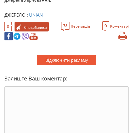
джерела харчування.
ДЖЕРЕЛО :
UNIAN
0
78
0
Переглядів
Коментарі
Сподобалося
Відключити рекламу
Залиште Ваш коментар: