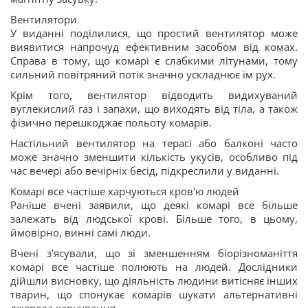
Вентилятори
У виданні поділилися, що простий вентилятор може
виявитися напрочуд ефективним засобом від комах.
Справа в тому, що комарі є слабкими літунами, тому
сильний повітряний потік значно ускладнює їм рух.
Крім того, вентилятор відводить видихуваний
вуглекислий газ і запахи, що виходять від тіла, а також
фізично перешкоджає польоту комарів.
Настільний вентилятор на терасі або балконі часто
може значно зменшити кількість укусів, особливо під
час вечері або вечірніх бесід, підкреслили у виданні.
Комарі все частіше харчуються кров'ю людей
Раніше вчені заявили, що деякі комарі все більше
залежать від людської крові. Більше того, в цьому,
ймовірно, винні самі люди.
Вчені з'ясували, що зі зменшенням біорізноманіття
комарі все частіше полюють на людей. Дослідники
дійшли висновку, що діяльність людини витісняє інших
тварин, що спонукає комарів шукати альтернативні