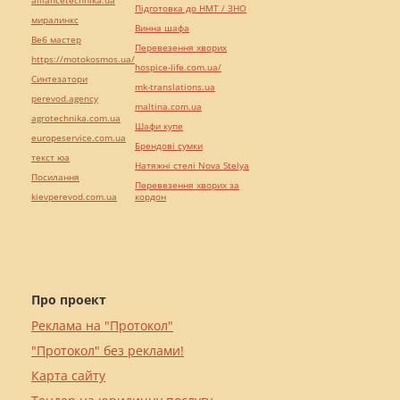
alliancetechnika.ua
Підготовка до НМТ / ЗНО
миралинкс
Винна шафа
Веб мастер
Перевезення хворих
https://motokosmos.ua/
hospice-life.com.ua/
Синтезатори
mk-translations.ua
perevod.agency
maltina.com.ua
agrotechnika.com.ua
Шафи купе
europeservice.com.ua
Брендові сумки
текст юа
Натяжні стелі Nova Stelya
Посилання
Перевезення хворих за
kievperevod.com.ua
кордон
Про проект
Реклама на "Протокол"
"Протокол" без реклами!
Карта сайту