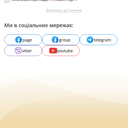
Дивитись усі новини
Ми в соціальних мережах:
page
group
telegram
viber
youtube