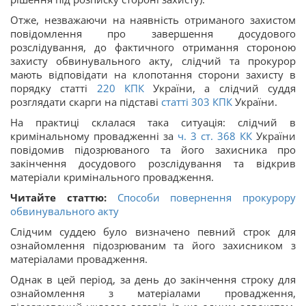
Отже, незважаючи на наявність отриманого захистом
повідомлення про завершення досудового
розслідування, до фактичного отримання стороною
захисту обвинувального акту, слідчий та прокурор
мають відповідати на клопотання сторони захисту в
порядку статті
220
КПК
України, а слідчий суддя
розглядати скарги на підставі
статті
303
КПК
України.
На практиці склалася така ситуація: слідчий в
кримінальному провадженні за
ч. 3 ст.
368
КК
України
повідомив підозрюваного та його захисника про
закінчення досудового розслідування та відкрив
матеріали кримінального провадження.
Читайте статтю:
Способи повернення прокурору
обвинувального акту
Слідчим суддею було визначено певний строк для
ознайомлення підозрюваним та його захисником з
матеріалами провадження.
Однак в цей період, за день до закінчення строку для
ознайомлення з матеріалами провадження,