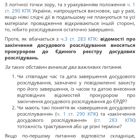
З логічної точки зору, та з урахуванням положення
ч. 1
ст.
290
КПК
України, напрошується висновок, що у разі,
якщо ніякі слідчі дії в подальшому не плануються та усі
матеріали провадження відкриваються іншій стороні,
то, нібито розслідування остаточно завершено.
Проте, як вбачається з
ч.3 ст.
283
КПК
:
відомості про
закінчення досудового розслідування вносяться
прокурором до Єдиного реєстру досудових
розслідувань
.
За таких обставин виникає два важливих питання.
Чи співпадає час та дата завершення досудового
розслідування, зазначені у повідомленні захисту
про його завершення, із часом та датою внесення
відповідних відомостей прокурором про
закінчення досудового розслідування до ЄРДР?
Чи мають такі поняття як «завершення досудового
розслілування» (
ч. 1 ст.
290
КПК
) та «закінчення
досудового розслідування» (
ст.
283
КПК
)
тотожність трактування або це різні терміни?
Якщо по-першому питанню відповісти складніше,