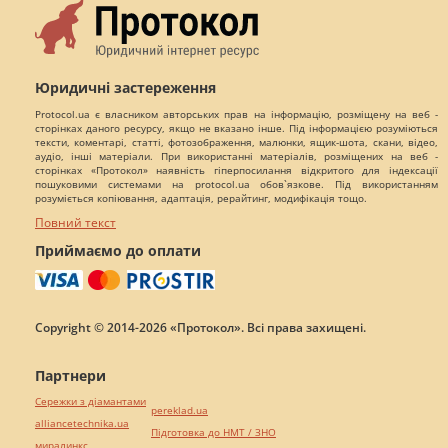
Юридичні застереження
Protocol.ua є власником авторських прав на інформацію, розміщену на веб -
сторінках даного ресурсу, якщо не вказано інше. Під інформацією розуміються
тексти, коментарі, статті, фотозображення, малюнки, ящик-шота, скани, відео,
аудіо, інші матеріали. При використанні матеріалів, розміщених на веб -
сторінках «Протокол» наявність гіперпосилання відкритого для індексації
пошуковими системами на protocol.ua обов`язкове. Під використанням
розуміється копіювання, адаптація, рерайтинг, модифікація тощо.
Повний текст
Приймаємо до оплати
Copyright © 2014-2026 «Протокол». Всі права захищені.
Партнери
Сережки з діамантами
pereklad.ua
alliancetechnika.ua
Підготовка до НМТ / ЗНО
миралинкс