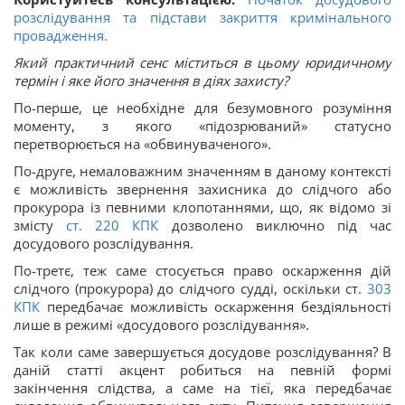
розслідування та підстави закриття кримінального
провадження.
Який практичний сенс міститься в цьому юридичному
термін і яке його значення в діях захисту?
По-перше, це необхідне для безумовного розуміння
моменту, з якого «підозрюваний» статусно
перетворюється на «обвинуваченого».
По-друге, немаловажним значенням в даному контексті
є можливість звернення захисника до слідчого або
прокурора із певними клопотаннями, що, як відомо зі
змісту
ст.
220
КПК
дозволено виключно під час
досудового розслідування.
По-третє, теж саме стосується право оскарження дій
слідчого (прокурора) до слідчого судді, оскільки ст.
303
КПК
передбачає можливість оскарження бездіяльності
лише в режимі «досудового розслідування».
Так коли саме завершується досудове розслідування? В
даній статті акцент робиться на певній формі
закінчення слідства, а саме на тієї, яка передбачає