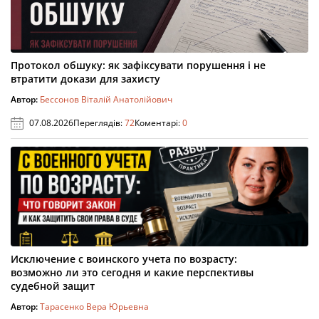
Протокол обшуку: як зафіксувати порушення і не
втратити докази для захисту
Автор:
Бессонов Віталій Анатолійович
07.08.2026
Переглядів:
72
Коментарі:
0
Исключение с воинского учета по возрасту:
возможно ли это сегодня и какие перспективы
судебной защит
Автор:
Тарасенко Вера Юрьевна