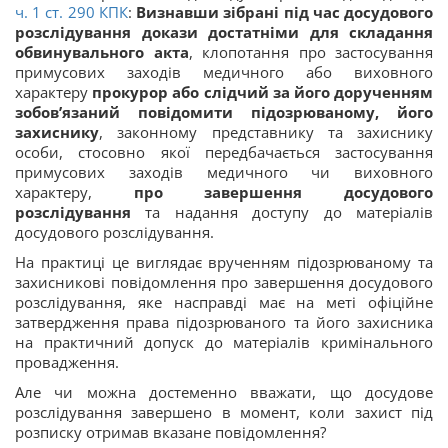
ч. 1 ст.
290
КПК
:
Визнавши зібрані під час досудового
розслідування докази достатніми для складання
обвинувального акта
, клопотання про застосування
примусових заходів медичного або виховного
характеру
прокурор або слідчий за його дорученням
зобов’язаний повідомити підозрюваному, його
захиснику
, законному представнику та захиснику
особи, стосовно якої передбачається застосування
примусових заходів медичного чи виховного
характеру,
про завершення досудового
розслідування
та надання доступу до матеріалів
досудового розслідування.
На практиці це виглядає врученням підозрюваному та
захисникові повідомлення про завершення досудового
розслідування, яке насправді має на меті офіційне
затвердження права підозрюваного та його захисника
на практичний допуск до матеріалів кримінального
провадження.
Але чи можна достеменно вважати, що досудове
розслідування завершено в момент, коли захист під
розписку отримав вказане повідомлення?