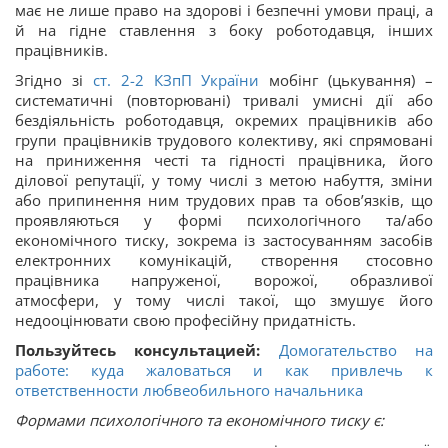
має не лише право на здорові і безпечні умови праці, а
й на гідне ставлення з боку роботодавця, інших
працівників.
Згідно зі
ст.
2-2
КЗпП
України
мобінг (цькування) –
систематичні (повторювані) тривалі умисні дії або
бездіяльність роботодавця, окремих працівників або
групи працівників трудового колективу, які спрямовані
на приниження честі та гідності працівника, його
ділової репутації, у тому числі з метою набуття, зміни
або припинення ним трудових прав та обов’язків, що
проявляються у формі психологічного та/або
економічного тиску, зокрема із застосуванням засобів
електронних комунікацій, створення стосовно
працівника напруженої, ворожої, образливої
атмосфери, у тому числі такої, що змушує його
недооцінювати свою професійну придатність.
Пользуйтесь консультацией:
Домогательство на
работе: куда жаловаться и как привлечь к
ответственности любвеобильного начальника
Формами психологічного та економічного тиску є: