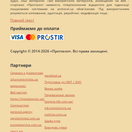
аудіо, інші матеріали. При використанні матеріалів, розміщених на веб -
сторінках «Протокол» наявність гіперпосилання відкритого для індексації
пошуковими системами на protocol.ua обов`язкове. Під використанням
розуміється копіювання, адаптація, рерайтинг, модифікація тощо.
Повний текст
Приймаємо до оплати
Copyright © 2014-2026 «Протокол». Всі права захищені.
Партнери
Сережки з діамантами
pereklad.ua
alliancetechnika.ua
Підготовка до НМТ / ЗНО
миралинкс
Винна шафа
Веб мастер
Перевезення хворих
https://motokosmos.ua/
hospice-life.com.ua/
Синтезатори
mk-translations.ua
perevod.agency
maltina.com.ua
agrotechnika.com.ua
Шафи купе
europeservice.com.ua
Брендові сумки
текст юа