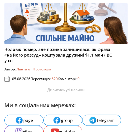
Чоловік помер, але позика залишилася: як фраза
«на його розсуд» коштувала дружині $1,1 млн ( ВС
у сп
Автор:
Лента от Протокола
05.08.2026
Переглядів:
620
Коментарі:
0
Дивитись усі новини
Ми в соціальних мережах:
page
group
telegram
viber
youtube