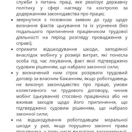
служби з питань праці, яке реалізує державну
політику у сфері нагляду та контролю за
додержанням законодавства про працю;
звернутися з позовною заявою до суду щодо
визнання фактів цькування та їх усунення (без
подальшого припинення працівником трудової
діяльності на період розгляду провадження у
справі);
отримати відшкодування шкоди, заподіяної
внаслідок мобінгу у розмірі витрат, які понесла
особа під час лікування, факт якої підтверджено
судовим рішенням, що набрало законної сили;
у визначений ним строк розірвати трудовий
договір за власним бажанням, якщо роботодавець
не виконує законодавство про працю, умови
колективного чи трудового договору, чинив
мобінг (цькування) стосовно працівника або не
вживав заходів щодо його припинення, що
підтверджено судовим рішенням, що набрало
законної сили;
на відшкодування роботодавцем моральної
шкоди у разі, якщо порушено законні права
працівника, у тому числі внаслідок дискримінації,