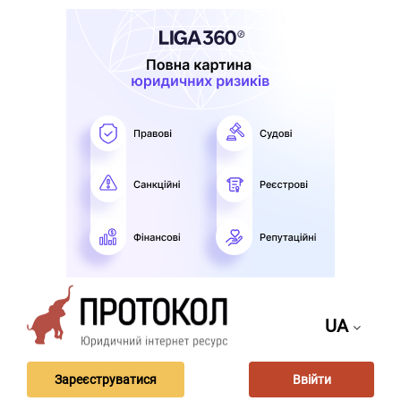
UA
Зареєструватися
Ввійти