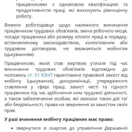
працівниками з однаковою кваліфікацією та
продуктивністю праці, які виконують рівноцінну
роботу.
Вимоги роботодавця щодо належного виконання
працівником трудових обов’язків, зміна робочого місця,
посади працівника або розміру оплати праці в порядку,
встановленому законодавством, колективним або
трудовим договором, не вважаються мобінгом
(цькуванням).
Працівникові, який став жертвою утисків під час
виконання трудових обов’язків відповідно до
положень
ст.
51
КЗпП
гарантовано правовий захист від
мобінгу (цькування), дискримінації, упередженого
ставлення у сфері праці, захист честі та гідності
працівника під час здійснення ним трудової діяльності,
а також забезпечення особам, які зазнали таких дій та/
або бездіяльності, права на звернення за захистом своїх
прав.
У разі вчинення мобінгу працівник має право:
звернутися зі скаргою до управління Державної