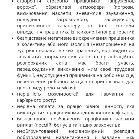
створення стосовно працівника напруженої,
ворожої, образливої атмосфери (погрози,
висміювання, наклепи, зневажливі зауваження,
поведінка загрозливого, залякуючого,
принизливого характеру та інші способи
виведення працівника із психологічної рівноваги);
безпідставне негативне виокремлення працівника
з колективу або його ізоляція (незапрошення на
зустрічі і наради, в яких працівник, відповідно до
локальних нормативних актів та організаційно-
розпорядчих актів, має брати участь,
перешкоджання виконанню ним своєї трудової
функції, недопущення працівника на робоче місце,
перенесення робочого місця в непристосовані для
цього виду роботи місця);
нерівність можливостей для навчання та
кар’єрного росту;
нерівна оплата за працю рівної цінності, яка
виконується працівниками однакової кваліфікації;
безпідставне позбавлення працівника частини
виплат (премій, бонусів та інших заохочень);
необґрунтований нерівномірний розподіл
роботодавцем навантаження і завдань між