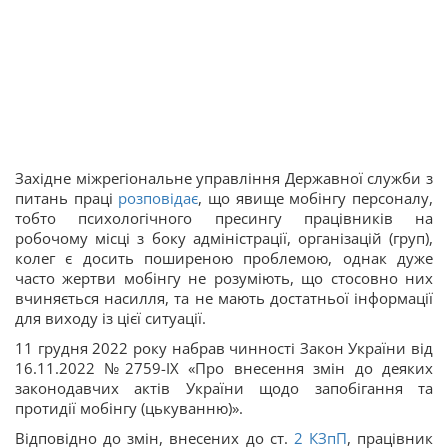
Західне міжрегіональне управління Державної служби з
питань праці
розповідає
, що явище мобінгу персоналу,
тобто психологічного пресингу працівників на
робочому місці з боку адміністрації, організацій (груп),
колег є досить поширеною проблемою, однак дуже
часто жертви мобінгу не розуміють, що стосовно них
вчиняється насилля, та не мають достатньої інформації
для виходу із цієї ситуації.
11 грудня 2022 року набрав чинності Закон України від
16.11.2022 №2759-ІХ «Про внесення змін до деяких
законодавчих актів України щодо запобігання та
протидії мобінгу (цькуванню)».
Відповідно до змін, внесених до ст.
2
КЗпП
, працівник