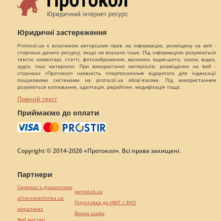
Юридичні застереження
Protocol.ua є власником авторських прав на інформацію, розміщену на веб -
сторінках даного ресурсу, якщо не вказано інше. Під інформацією розуміються
тексти, коментарі, статті, фотозображення, малюнки, ящик-шота, скани, відео,
аудіо, інші матеріали. При використанні матеріалів, розміщених на веб -
сторінках «Протокол» наявність гіперпосилання відкритого для індексації
пошуковими системами на protocol.ua обов`язкове. Під використанням
розуміється копіювання, адаптація, рерайтинг, модифікація тощо.
Повний текст
Приймаємо до оплати
Copyright © 2014-2026 «Протокол». Всі права захищені.
Партнери
Сережки з діамантами
pereklad.ua
alliancetechnika.ua
Підготовка до НМТ / ЗНО
миралинкс
Винна шафа
Веб мастер