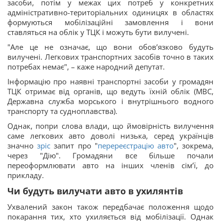
засоби, потім у межах цих потреб у конкретних
адміністративно-територіальних одиницях в областях
формуються мобілізаційні замовлення і вони
ставляться на облік у ТЦК і можуть бути вилучені.
"Але це не означає, що вони обов’язково будуть
вилучені. Легкових транспортних засобів точно в таких
потребах немає", – каже народний депутат.
Інформацію про наявні транспортні засоби у громадян
ТЦК отримає від органів, що ведуть їхній облік (МВС,
Державна служба морського і внутрішнього водного
транспорту та судноплавства).
Однак, попри слова влади, що ймовірність вилучення
саме легкових авто доволі низька, серед українців
значно
зріс
запит про "
перереєстрацію авто
", зокрема,
через "Дію". Громадяни все більше почали
переоформлювати авто на інших членів сім’ї, до
прикладу.
Чи будуть вилучати авто в ухилянтів
Ухвалений закон також передбачає положення щодо
покарання тих, хто ухиляється від мобілізації. Однак