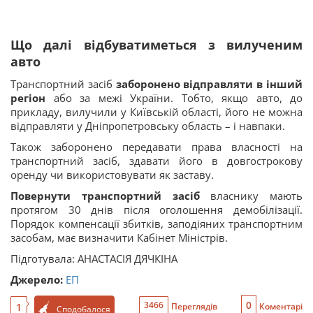
Що далі відбуватиметься з вилученим
авто
Транспортний засіб
заборонено відправляти в інший
регіон
або за межі України. Тобто, якщо авто, до
прикладу, вилучили у Київській області, його не можна
відправляти у Дніпропетровську область – і навпаки.
Також заборонено передавати права власності на
транспортний засіб, здавати його в довгострокову
оренду чи використовувати як заставу.
Повернути транспортний засіб
власнику мають
протягом 30 днів після оголошення демобілізації.
Порядок компенсації збитків, заподіяних транспортним
засобам, має визначити Кабінет Міністрів.
Підготувала: АНАСТАСІЯ ДЯЧКІНА
Джерело:
ЕП
0
3466
1
Переглядів
Коментарі
Сподобалося