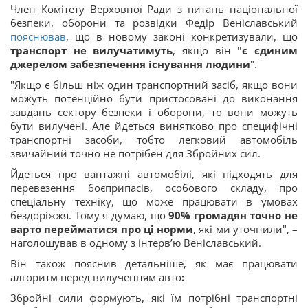
Член Комітету Верховної Ради з питань національної
безпеки, оборони та розвідки Федір Веніславський
пояснював
, що в новому законі конкретизували, що
транспорт не вилучатимуть
, якщо він
"є єдиним
джерелом забезпечення існування людини
".
"Якщо є більш ніж один транспортний засіб, якщо вони
можуть потенційно бути пристосовані до виконання
завдань сектору безпеки і оборони, то вони можуть
бути вилучені. Але йдеться винятково про специфічні
транспортні засоби, тобто легковий автомобіль
звичайний точно не потрібен для Збройних сил.
Йдеться про вантажні автомобілі, які підходять для
перевезення боєприпасів, особового складу, про
спеціальну техніку, що може працювати в умовах
бездоріжжя. Тому я думаю, що
90% громадян точно не
варто перейматися про ці норми
, які ми уточнили", –
наголошував в одному з інтерв’ю Веніславський.
Він також пояснив детальніше, як має працювати
алгоритм перед вилученням авто
:
Збройні сили формують, які їм потрібні транспортні