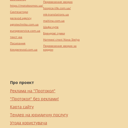
Перевезення хворих
https://motokosmos.ua/
hospice-life.com.ua/
Синтезатори
mk-translations.ua
perevod.agency
maltina.com.ua
agrotechnika.com.ua
Шафи купе
europeservice.com.ua
Брендові сумки
текст юа
Натяжні стелі Nova Stelya
Посилання
Перевезення хворих за
kievperevod.com.ua
кордон
Про проект
Реклама на "Протокол"
"Протокол" без реклами!
Карта сайту
Тендер на юридичну послугу
Угода користувача