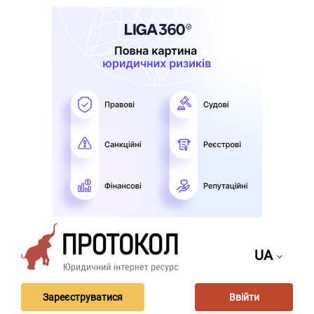
UA
Зареєструватися
Ввійти