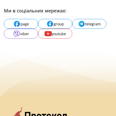
Ми в соціальних мережах:
page
group
telegram
viber
youtube