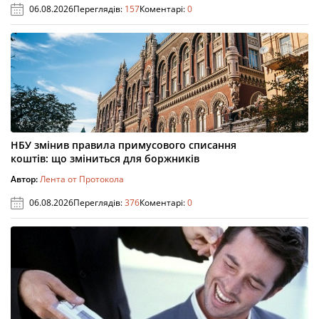
06.08.2026
Переглядів:
157
Коментарі:
0
НБУ змінив правила примусового списання
коштів: що зміниться для боржників
Автор:
Лента от Протокола
06.08.2026
Переглядів:
376
Коментарі:
0