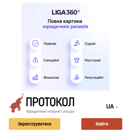
UA
Зареєструватися
Ввійти