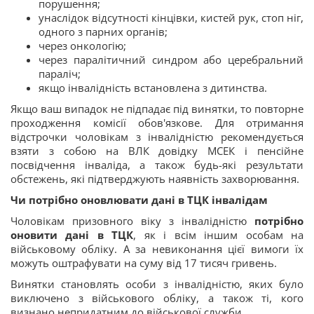
порушення;
унаслідок відсутності кінцівки, кистей рук, стоп ніг,
одного з парних органів;
через онкологію;
через паралітичний синдром або церебральний
параліч;
якщо інвалідність встановлена з дитинства.
Якщо ваш випадок не підпадає під винятки, то повторне
проходження комісії обов'язкове. Для отримання
відстрочки чоловікам з інвалідністю рекомендується
взяти з собою на ВЛК довідку МСЕК і пенсійне
посвідчення інваліда, а також будь-які результати
обстежень, які підтверджують наявність захворювання.
Чи потрібно оновлювати дані в ТЦК інвалідам
Чоловікам призовного віку з інвалідністю
потрібно
оновити дані в ТЦК
, як і всім іншим особам на
військовому обліку. А за невиконання цієї вимоги їх
можуть оштрафувати на суму від 17 тисяч гривень.
Винятки становлять особи з інвалідністю, яких було
виключено з військового обліку, а також ті, кого
визнано непридатним до військової служби.