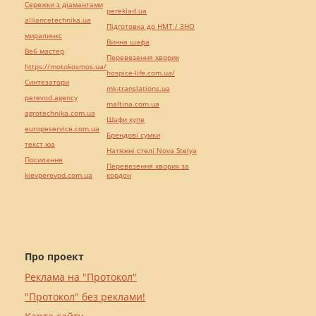
Сережки з діамантами
pereklad.ua
alliancetechnika.ua
Підготовка до НМТ / ЗНО
миралинкс
Винна шафа
Веб мастер
Перевезення хворих
https://motokosmos.ua/
hospice-life.com.ua/
Синтезатори
mk-translations.ua
perevod.agency
maltina.com.ua
agrotechnika.com.ua
Шафи купе
europeservice.com.ua
Брендові сумки
текст юа
Натяжні стелі Nova Stelya
Посилання
Перевезення хворих за
kievperevod.com.ua
кордон
Про проект
Реклама на "Протокол"
"Протокол" без реклами!