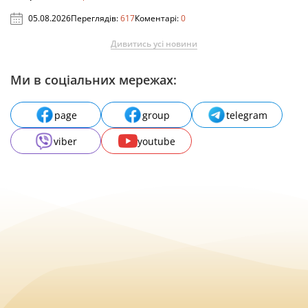
05.08.2026
Переглядів:
617
Коментарі:
0
Дивитись усі новини
Ми в соціальних мережах:
page
group
telegram
viber
youtube