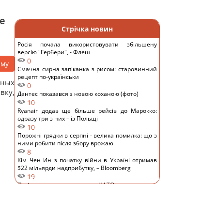
е
Стрічка новин
Росія почала використовувати збільшену
версію "Гербери", - Флеш
0
аму
Смачна сирна запіканка з рисом: старовинний
рецепт по-українськи
нных
0
вку,
Дантес показався з новою коханою (фото)
10
Ryanair додав ще більше рейсів до Марокко:
одразу три з них – із Польщі
10
Порожні грядки в серпні - велика помилка: що з
ними робити після збору врожаю
8
Кім Чен Ин з початку війни в Україні отримав
$22 мільярди надприбутку, – Bloomberg
19
Путін може напасти на НАТО вже восени:
розвідка США опублікувала новий прогноз, – WSJ
16
Експерт вимкнув одне налаштування Android – і