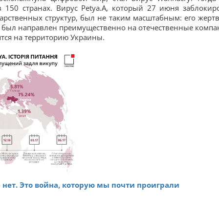
 150 странах. Вирус Petya.A, который 27 июня заблокир
арственных структур, был не таким масштабным: его жерт
.A был направлен преимущественно на отечественные компа
тся на территорию Украины.
нет. Это война, которую мы почти проиграли