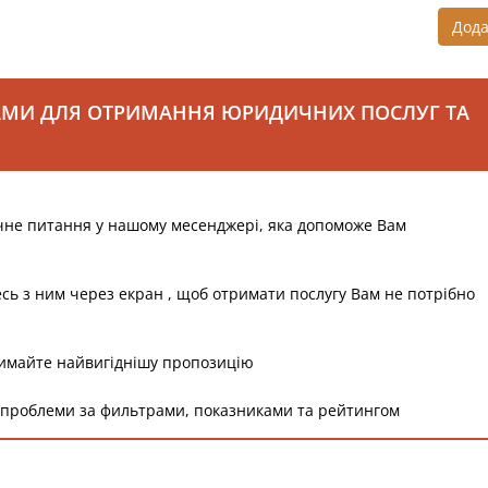
Дод
АМИ ДЛЯ ОТРИМАННЯ ЮРИДИЧНИХ ПОСЛУГ ТА
чне питання у нашому месенджері, яка допоможе Вам
есь з ним через екран , щоб отримати послугу Вам не потрібно
римайте найвигіднішу пропозицію
 проблеми за фильтрами, показниками та рейтингом