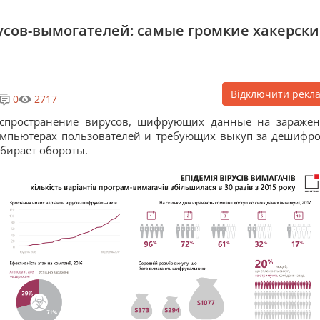
усов-вымогателей: самые громкие хакерски
Відключити рекл
0
2717
аспространение вирусов, шифрующих данные на зараже
мпьютерах пользователей и требующих выкуп за дешифро
бирает обороты.