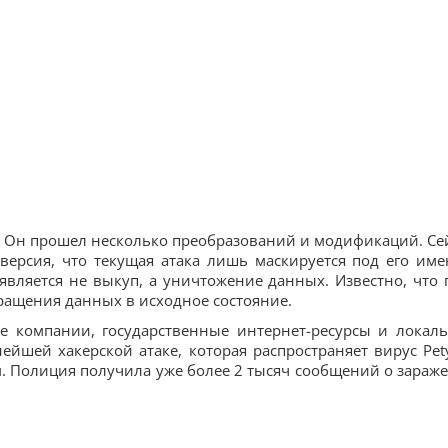
да. Он прошел несколько преобразований и модификаций. Се
версия, что текущая атака лишь маскируется под его име
является не выкуп, а уничтожение данных. Известно, что 
ращения данных в исходное состояние.
ие компании, государственные интернет-ресурсы и локал
ейшей хакерской атаке, которая распространяет вирус Pety
 Полиция получила уже более 2 тысяч сообщений о зараж