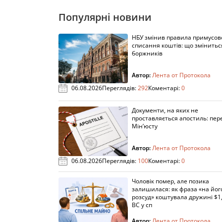
Популярні новини
НБУ змінив правила примусов
списання коштів: що змінитьс
боржників
Автор:
Лента от Протокола
06.08.2026
Переглядів:
292
Коментарі:
0
Документи, на яких не
проставляється апостиль: пере
Мін’юсту
Автор:
Лента от Протокола
06.08.2026
Переглядів:
100
Коментарі:
0
Чоловік помер, але позика
залишилася: як фраза «на йог
розсуд» коштувала дружині $1,
ВС у сп
Автор:
Лента от Протокола