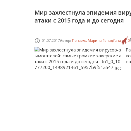
Мир захлестнула эпидемия вир
атаки с 2015 года и до сегодня
01.07.2017
Автор:
Понзель Марина Генадіївна
0
Р
ко
на