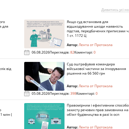
Дивитись усі н
ого
Якщо суд встановив для
я для
відшкодування шкоди наявність
підстав, передбачених приписами ч
1 ст. 1172 Ц
Автор:
Лента от Протокола
06.08.2026
Переглядів:
82
Коментарі:
0
Суд оштрафував командира
лік від
військової частини за ігнорування
рішення на 66 560 грн
Автор:
Лента от Протокола
05.08.2026
Переглядів:
398
Коментарі:
0
Правомірним і ефективним способ
о
захисту речових прав замовника на
1 млн (
об’єкт будівництва в разі їх осп
Автор:
Лента от Протокола