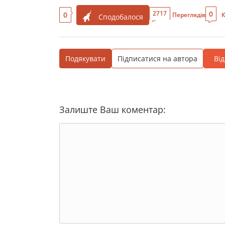
0
2717
0
Переглядів
К
Сподобалося
Подякувати
Підписатися на автора
Ві
Залиште Ваш коментар: