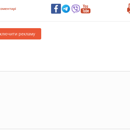
оментарі
дключити рекламу