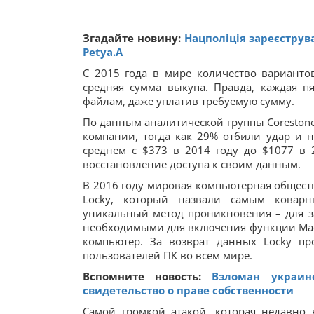
Згадайте новину:
Нацполіція зареєструва
Petya.A
С 2015 года в мире количество варианто
средняя сумма выкупа. Правда, каждая п
файлам, даже уплатив требуемую сумму.
По данным аналитической группы Corestone
компании, тогда как 29% отбили удар и 
среднем с $373 в 2014 году до $1077 в 
восстановление доступа к своим данным.
В 2016 году мировая компьютерная общес
Locky, который назвали самым коварн
уникальный метод проникновения – для з
необходимыми для включения функции Macro
компьютер. За возврат данных Locky пр
пользователей ПК во всем мире.
Вспомните новость:
Взломан украин
свидетельство о праве собственности
Самой громкой атакой, которая недавно 