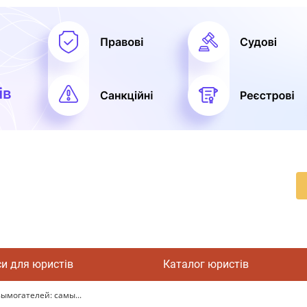
си для юристів
Каталог юристів
ымогателей: самы...