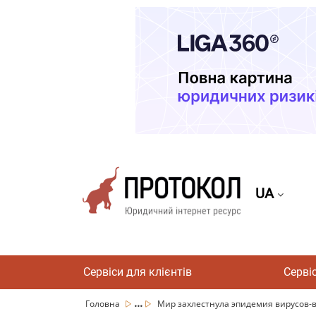
UA
Сервіси для клієнтів
Серві
...
Головна
Мир захлестнула эпидемия вирусов-в