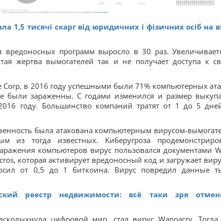
ла 1,5 тисячі скарг від юридичних і фізичних осіб на в
в вредоносных программ выросло в 30 раз. Увеличивает
ятая жертва вымогателей так и не получает доступа к с
 Corp, в 2016 году успешными были 71% компьютерных ата
не были зараженны. С годами изменился и размер выкупа
2016 году. Большинство компаний тратят от 1 до 5 дне
твенность была атакована компьютерным вирусом-вымогат
ым из тогда известных. Киберугроза продемонстриро
аражения компьютеров вирус пользовался документами W
s, которая активирует вредоносный код и загружает виру
осил от 0,5 до 1 биткоина. Вирус повредил данные т
ский реестр недвижимости: всё таки зря отмен
всколыхнула цифровой мир, стал вирус Wannacry. Тогда