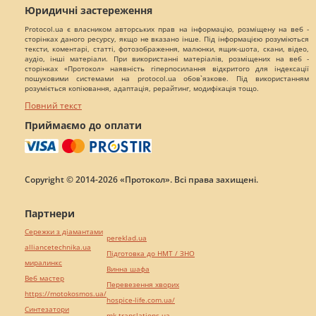
Юридичні застереження
Protocol.ua є власником авторських прав на інформацію, розміщену на веб -
сторінках даного ресурсу, якщо не вказано інше. Під інформацією розуміються
тексти, коментарі, статті, фотозображення, малюнки, ящик-шота, скани, відео,
аудіо, інші матеріали. При використанні матеріалів, розміщених на веб -
сторінках «Протокол» наявність гіперпосилання відкритого для індексації
пошуковими системами на protocol.ua обов`язкове. Під використанням
розуміється копіювання, адаптація, рерайтинг, модифікація тощо.
Повний текст
Приймаємо до оплати
Copyright © 2014-2026 «Протокол». Всі права захищені.
Партнери
Сережки з діамантами
pereklad.ua
alliancetechnika.ua
Підготовка до НМТ / ЗНО
миралинкс
Винна шафа
Веб мастер
Перевезення хворих
https://motokosmos.ua/
hospice-life.com.ua/
Синтезатори
mk-translations.ua