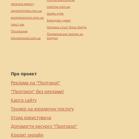
perevod.agency
maltina.com.ua
agrotechnika.com.ua
Шафи купе
europeservice.com.ua
Брендові сумки
текст юа
Натяжні стелі Nova Stelya
Посилання
Перевезення хворих за
kievperevod.com.ua
кордон
Про проект
Реклама на "Протокол"
"Протокол" без реклами!
Карта сайту
Тендер на юридичну послугу
Угода користувача
Допомогти ресурсу "Протокол"
Кредит онлайн