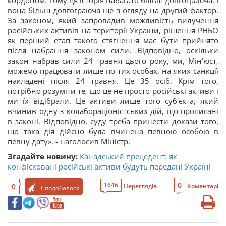
кордоном. Тому ця історія набагато більш довгограюча. І
вона більш довгограюча ще з огляду на другий фактор.
За законом, який запровадив можливість вилучення
російських активів на території України, рішення РНБО
як перший етап такого стягнення має бути прийнято
після набрання законом сили. Відповідно, оскільки
закон набрав сили 24 травня цього року, ми, Мін’юст,
можемо працювати лише по тих особах, на яких санкції
накладені після 24 травня. Це 35 осіб. Крім того,
потрібно розуміти те, що це не просто російські активи і
ми їх відібрали. Це активи лише того суб'єкта, який
вчинив одну з колабораціоністських дій, що прописані
в законі. Відповідно, суду треба принести докази того,
що така дія дійсно була вчинена певною особою в
певну дату», - наголосив Міністр.
Згадайте новину:
Канадський прецедент: як
конфісковані російські активи будуть передані Україні
0
1646
0
Переглядів
Коментарі
Сподобалося