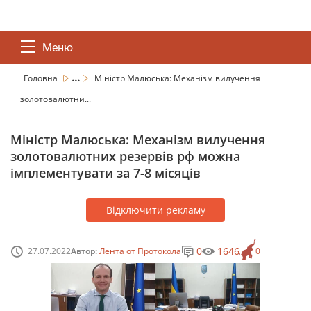
Меню
...
Головна
Міністр Малюська: Механізм вилучення
золотовалютни...
Міністр Малюська: Механізм вилучення
золотовалютних резервів рф можна
імплементувати за 7-8 місяців
Відключити рекламу
0
1646
27.07.2022
Автор:
Лента от Протокола
0