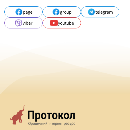
page
group
telegram
viber
youtube