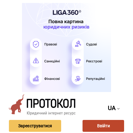
UA
Зареєструватися
Ввійти