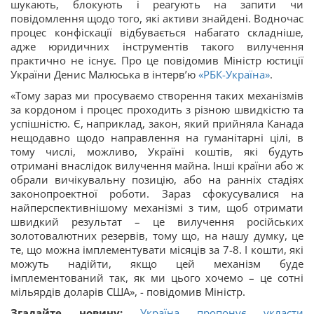
шукають, блокують і реагують на запити чи
повідомлення щодо того, які активи знайдені. Водночас
процес конфіскації відбувається набагато складніше,
адже юридичних інструментів такого вилучення
практично не існує. Про це повідомив Міністр юстиції
України Денис Малюська в інтерв’ю
«РБК-Україна»
.
«Тому зараз ми просуваємо створення таких механізмів
за кордоном і процес проходить з різною швидкістю та
успішністю. Є, наприклад, закон, який прийняла Канада
нещодавно щодо направлення на гуманітарні цілі, в
тому числі, можливо, Україні коштів, які будуть
отримані внаслідок вилучення майна. Інші країни або ж
обрали вичікувальну позицію, або на ранніх стадіях
законопроектної роботи. Зараз сфокусувалися на
найперспективнішому механізмі з тим, щоб отримати
швидкий результат – це вилучення російських
золотовалютних резервів, тому що, на нашу думку, це
те, що можна імплементувати місяців за 7-8. І кошти, які
можуть надійти, якщо цей механізм буде
імплементований так, як ми цього хочемо – це сотні
мільярдів доларів США», - повідомив Міністр.
Згадайте новину:
Україна пропонує укласти