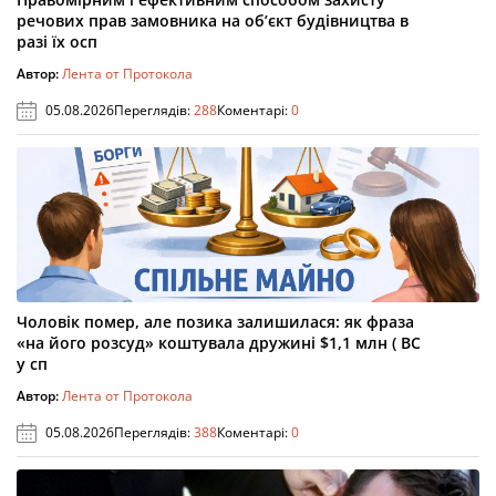
речових прав замовника на об’єкт будівництва в
разі їх осп
Автор:
Лента от Протокола
05.08.2026
Переглядів:
288
Коментарі:
0
Чоловік помер, але позика залишилася: як фраза
«на його розсуд» коштувала дружині $1,1 млн ( ВС
у сп
Автор:
Лента от Протокола
05.08.2026
Переглядів:
388
Коментарі:
0