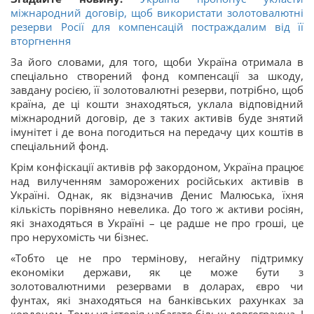
міжнародний договір, щоб використати золотовалютні
резерви Росії для компенсацій постраждалим від її
вторгнення
За його словами, для того, щоби Україна отримала в
спеціально створений фонд компенсації за шкоду,
завдану росією, її золотовалютні резерви, потрібно, щоб
країна, де ці кошти знаходяться, уклала відповідний
міжнародний договір, де з таких активів буде знятий
імунітет і де вона погодиться на передачу цих коштів в
спеціальний фонд.
Крім конфіскації активів рф закордоном, Україна працює
над вилученням заморожених російських активів в
Україні. Однак, як відзначив Денис Малюська, їхня
кількість порівняно невелика. До того ж активи росіян,
які знаходяться в Україні – це радше не про гроші, це
про нерухомість чи бізнес.
«Тобто це не про термінову, негайну підтримку
економіки держави, як це може бути з
золотовалютними резервами в доларах, євро чи
фунтах, які знаходяться на банківських рахунках за