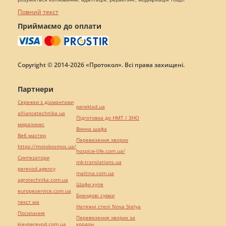
Повний текст
Приймаємо до оплати
Copyright © 2014-2026 «Протокол». Всі права захищені.
Партнери
Сережки з діамантами
pereklad.ua
alliancetechnika.ua
Підготовка до НМТ / ЗНО
миралинкс
Винна шафа
Веб мастер
Перевезення хворих
https://motokosmos.ua/
hospice-life.com.ua/
Синтезатори
mk-translations.ua
perevod.agency
maltina.com.ua
agrotechnika.com.ua
Шафи купе
europeservice.com.ua
Брендові сумки
текст юа
Натяжні стелі Nova Stelya
Посилання
Перевезення хворих за
kievperevod.com.ua
кордон