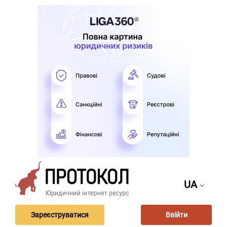
UA
Зареєструватися
Ввійти