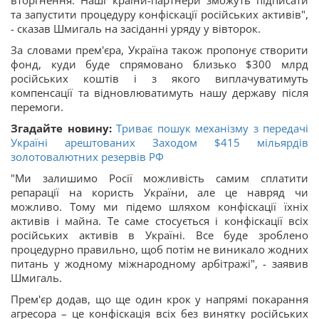
вторгнення. Наші країни-партнери зможуть підписати
та запустити процедуру конфіскації російських активів",
- сказав Шмигаль на засіданні уряду у вівторок.
За словами прем'єра, Україна також пропонує створити
фонд, куди буде спрямовано близько $300 млрд
російських коштів і з якого виплачуватимуть
компенсації та відновлюватимуть нашу державу після
перемоги.
Згадайте новину:
Триває пошук механізму з передачі
Україні арештованих Заходом $415 мільярдів
золотовалютних резервів РФ
"Ми залишимо Росії можливість самим сплатити
репарації на користь України, але це навряд чи
можливо. Тому ми підемо шляхом конфіскації їхніх
активів і майна. Те саме стосується і конфіскації всіх
російських активів в Україні. Все буде зроблено
процедурно правильно, щоб потім не виникало жодних
питань у жодному міжнародному арбітражі", - заявив
Шмигаль.
Прем'єр додав, що ще один крок у напрямі покарання
агресора – це конфіскація всіх без винятку російських