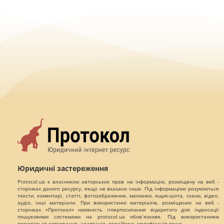
Юридичні застереження
Protocol.ua є власником авторських прав на інформацію, розміщену на веб -
сторінках даного ресурсу, якщо не вказано інше. Під інформацією розуміються
тексти, коментарі, статті, фотозображення, малюнки, ящик-шота, скани, відео,
аудіо, інші матеріали. При використанні матеріалів, розміщених на веб -
сторінках «Протокол» наявність гіперпосилання відкритого для індексації
пошуковими системами на protocol.ua обов`язкове. Під використанням
розуміється копіювання, адаптація, рерайтинг, модифікація тощо.