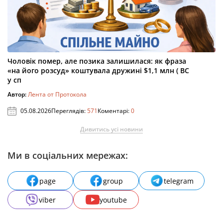
Чоловік помер, але позика залишилася: як фраза
«на його розсуд» коштувала дружині $1,1 млн ( ВС
у сп
Автор:
Лента от Протокола
05.08.2026
Переглядів:
571
Коментарі:
0
Дивитись усі новини
Ми в соціальних мережах:
page
group
telegram
viber
youtube