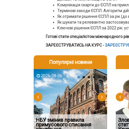
Комунікація скарги до ЄСПЛ на прикл
Термінові заходи ЄСПЛ. Алгоритм дій
Як отримати рішення ЄСПЛ за рік (до 
Як шукати та релевантно застосовув
Ключові рішення ЄСПЛ за 2022 рік: ус
Готові стати спеціалістом міжнародного рі
ЗАРЕЄСТРУВАТИСЬ НА КУРС -
ЗАРЕЄСТРУ
Популярні новини
2026-08-06
2026-08-03
2026-08
202
НБУ змінив правила
Водії можуть отримати
Якщо су
Зло
 ефективним
примусового списання
компенсацію за незаконні
відшко
стат