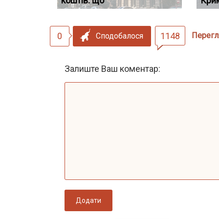
сту речових
коштів: що
дії
наявніс
Кри
0
1148
Перегл
Сподобалося
Залиште Ваш коментар:
Додати