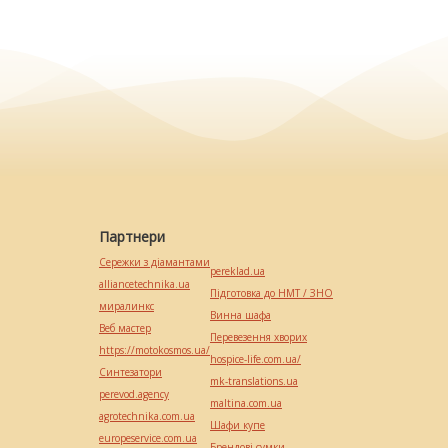
Партнери
Сережки з діамантами
pereklad.ua
alliancetechnika.ua
Підготовка до НМТ / ЗНО
миралинкс
Винна шафа
Веб мастер
Перевезення хворих
https://motokosmos.ua/
hospice-life.com.ua/
Синтезатори
mk-translations.ua
perevod.agency
maltina.com.ua
agrotechnika.com.ua
Шафи купе
europeservice.com.ua
Брендові сумки