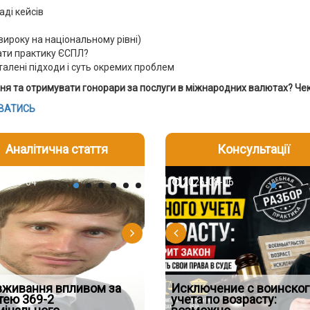
аді кейсів
вироку на національному рівні)
ати практику ЄСПЛ?
талені підходи і суть окремих проблем
вня та отримувати гонорари за послуги в міжнародних валютах? Чек
ВАТИСЬ
Аналітична стаття
Консультації
-06
6-08-04
2026-08-05
2026-08-06
2026-08-04
2026-08-06
2026-07-30
д встановив для
вживання впливом за
Особливості захисту у
Документи, на яких не
Переоформлення
Исключение с воинског
Восьмий ААС факти
дування шкоди
тею 369-2
кримінальному
проставляється апостиль:
відстрочки за іншою
учета по возрасту:
підтвердив, що ЦВ