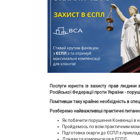
Послуги юриста із захисту прав людини 
Російської Федерації проти України - пору
Помітивши таку крайню необхідність в сп
Розберемо найважливіші практичні питанн
Як побачити порушення Конвенції в ко
Пройдемось по всім практичним моме
Підготовка скарги до ЄСПЛ з приклад
Докази та компенсація в ЄСПЛ