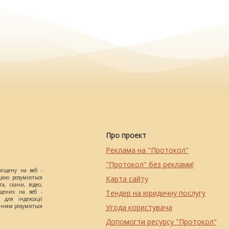
Про проект
Реклама на "Протокол"
"Протокол" без реклами!
міщену на веб -
цією розуміються
Карта сайту
а, скани, відео,
іщених на веб -
Тендер на юридичну послугу
 для індексації
анням розуміється
Угода користувача
Допомогти ресурсу "Протокол"