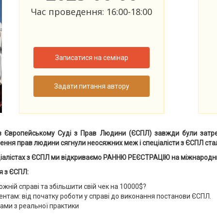
Час проведення: 16:00-18:00
Записатися на семінар
Задати питання автору
в Європейському Суді з Прав Людини (ЄСПЛ) завжди були затребу
шення прав людини сягнули неосяжних меж і спеціалісти з ЄСПЛ стал
еціалістах з ЄСПЛ ми відкриваємо РАННЮ РЕЄСТРАЦІЮ на міжнародн
я з ЄСПЛ:
жній справі та збільшити свій чек на 10000$?
нтам: від початку роботи у справі до виконання постанови ЄСПЛ.
ами з реальної практики