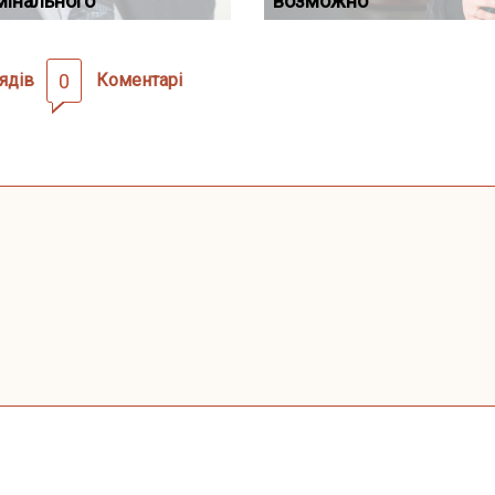
мінального
провадженні: я
пер
підставою: нов
возможно
скас
ядів
0
Коментарі