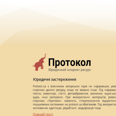
Юридичні застереження
Protocol.ua є власником авторських прав на інформацію, роз
сторінках даного ресурсу, якщо не вказано інше. Під інформа
тексти, коментарі, статті, фотозображення, малюнки, ящик-шот
аудіо, інші матеріали. При використанні матеріалів, розм
сторінках «Протокол» наявність гіперпосилання відкритого
пошуковими системами на protocol.ua обов`язкове. Під використ
копіювання, адаптація, рерайтинг, модифікація тощо.
Повний текст