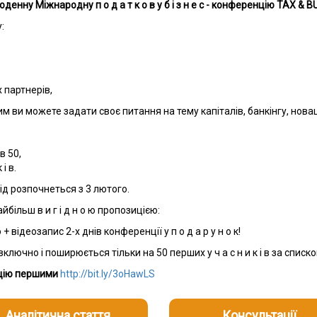
денну Міжнародну п о д а т к о в у б і з н е с - конференцію TAX & 
:
их партнерів,
им ви можете задати своє питання на тему капіталів, банкінгу, новаці
 в 50,
і в.
ахід розпочнеться з 3 лютого.
йбільш в и г і д н о ю пропозицією:
о + відеозапис 2-х днів конференції у п о д а р у н о к!
ключно і поширюється тільки на 50 перших у ч а с н и к і в за списк
ицію першими
http://bit.ly/3oHawLS
Аналітична стаття
Консультації