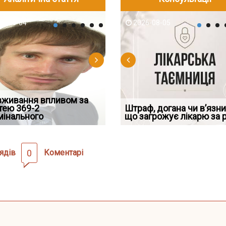
-05
6-08-04
2026-07-23
2026-08-05
2026-08-04
2026-08-05
2026-07-30
вживання впливом за
Скорочення під час
Переоформлення
трафував командира
тею 369-2
воєнного стану: як діяти
Чоловік помер, але позика
відстрочки за іншою
Штраф, догана чи в’язни
При зарахуванні в с
ої частини за ігн
мінального
робото
залишилася: як фраза «на
підставою: нов
що загрожує лікарю за 
покарання днів трим
ядів
0
Коментарі