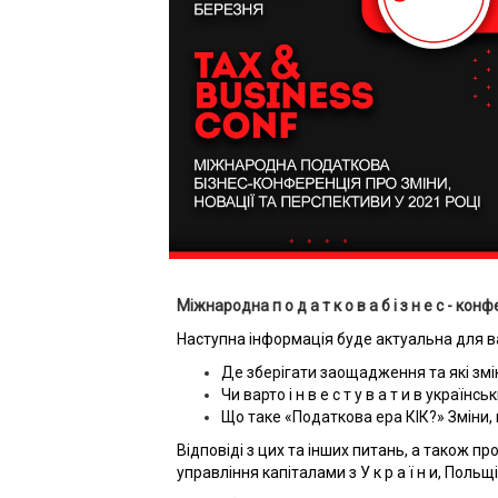
Міжнародна п о д а т к о в а б і з н е с - ко
Наступна інформація буде актуальна для вас,
Де зберігати заощадження та які змі
Чи варто і н в е с т у в а т и в україн
Що таке «Податкова ера КIК?» Зміни,
Відповіді з цих та інших питань, а також п
управління капіталами з У к р а ї н и, Польщ