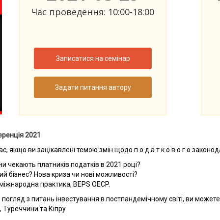
Час проведення: 10:00-18:00
Записатися на семінар
Задати питання автору
нференція 2021
 якщо ви зацікавлені темою змін щодо п о д а т к о в о г о законода
ни чекають платників податків в 2021 році?
ський бізнес? Нова криза чи нові можливості?
 міжнародна практика, BEPS OECP.
ро погляд з питань інвестування
в постпандемічному
світі, ви может
і, Туреччини та Кіпру