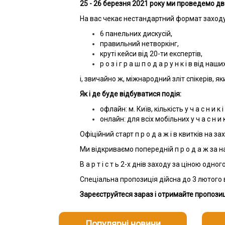
25 - 26 березня 2021 року ми проведемо дво
На вас чекає нестандартний формат заходу
6 панельних дискусій,
правильний нетворкінг,
круті кейси від 20-ти експертів,
р о з і г р а ш п о д а р у н к і в від наш
і, звичайно ж, міжнародний зліт спікерів, як
Як і де буде відбуватися подія:
офлайн: м. Київ, кількість у ч а с н и к і
онлайн: для всіх мобільних у ч а с н и к 
Офіційний старт п р о д а ж і в квитків на з
Ми відкриваємо попередній п р о д а ж за на
В а р т і с т ь 2-х днів заходу за ціною одног
Спеціальна пропозиція дійсна до 3 лютого в
Зареєструйтеся зараз і отримайте пропоз
Популярні новини