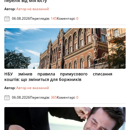
перелік від Мін’юсту
Автор:
Автор не вказаний
06.08.2026
Переглядів:
145
Коментарі:
0
НБУ змінив правила примусового списання
коштів: що зміниться для боржників
Автор:
Автор не вказаний
06.08.2026
Переглядів:
365
Коментарі:
0