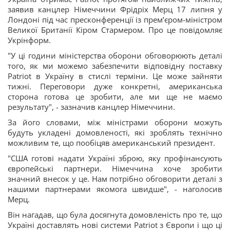
заявив канцлер Німеччини Фрідріх Мерц 17 липня у
Лондоні під час пресконференції із прем’єром-міністром
Великої Британії Кіром Стармером. Про це повідомляє
Укрінформ.
"У ці години міністерства оборони обговорюють деталі
того, як ми можемо забезпечити відповідну поставку
Patriot в Україну в стислі терміни. Це може зайняти
тижні. Переговори дуже конкретні, американська
сторона готова це зробити, але ми ще не маємо
результату", - зазначив канцлер Німеччини.
За його словами, між міністрами оборони можуть
будуть укладені домовленості, які зроблять технічно
можливим те, що пообіцяв американський президент.
"США готові надати Україні зброю, яку профінансують
європейські партнери. Німеччина хоче зробити
значний внесок у це. Нам потрібно обговорити деталі з
нашими партнерами якомога швидше", - наголосив
Мерц.
Він нагадав, що була досягнута домовленість про те, що
Україні доставлять нові системи Patriot з Європи і що ці