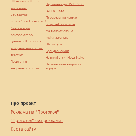
alliancetechnika.ua
Підготовка до НМТ / ЗНО
миралинкс
Винна шафа
Веб мастер
Перевезення хворих
https://motokosmos.ua/
hospice-life.com.ua/
Синтезатори
mk-translations.ua
perevod.agency
maltina.com.ua
agrotechnika.com.ua
Шафи купе
europeservice.com.ua
Брендові сумки
текст юа
Натяжні стелі Nova Stelya
Посилання
Перевезення хворих за
kievperevod.com.ua
кордон
Про проект
Реклама на "Протокол"
"Протокол" без реклами!
Карта сайту