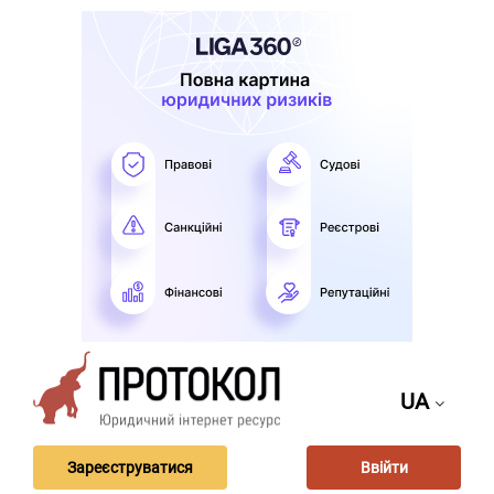
UA
Зареєструватися
Ввійти