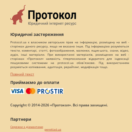
Юридичні застереження
Protocol.ua є власником авторських прав на інформацію, розміщену на веб -
сторінках даного ресурсу, якщо не вказано інше. Під інформацією розуміються
тексти, коментарі, статті, фотозображення, малюнки, ящик-шота, скани, відео,
аудіо, інші матеріали. При використанні матеріалів, розміщених на веб -
сторінках «Протокол» наявність гіперпосилання відкритого для індексації
пошуковими системами на protocol.ua обов`язкове. Під використанням
розуміється копіювання, адаптація, рерайтинг, модифікація тощо.
Повний текст
Приймаємо до оплати
Copyright © 2014-2026 «Протокол». Всі права захищені.
Партнери
Сережки з діамантами
pereklad.ua