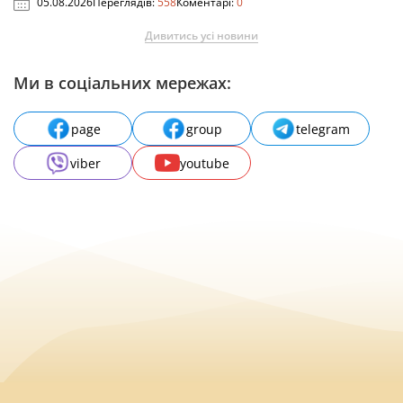
05.08.2026
Переглядів:
558
Коментарі:
0
Дивитись усі новини
Ми в соціальних мережах:
page
group
telegram
viber
youtube