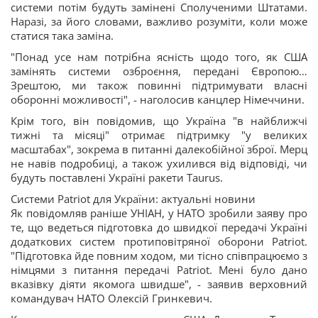
системи потім будуть замінені Сполученими Штатами.
Наразі, за його словами, важливо розуміти, коли може
статися така заміна.
"Понад усе нам потрібна ясність щодо того, як США
замінять системи озброєння, передані Європою…
Зрештою, ми також повинні підтримувати власні
оборонні можливості", - наголосив канцлер Німеччини.
Крім того, він повідомив, що Україна "в найближчі
тижні та місяці" отримає підтримку "у великих
масштабах", зокрема в питанні далекобійної зброї. Мерц
не навів подробиці, а також ухилився від відповіді, чи
будуть поставлені Україні ракети Taurus.
Системи Patriot для України: актуальні новини
Як повідомляв раніше УНІАН, у НАТО зробили заяву про
те, що ведеться підготовка до швидкої передачі Україні
додаткових систем протиповітряної оборони Patriot.
"Підготовка йде повним ходом, ми тісно співпрацюємо з
німцями з питання передачі Patriot. Мені було дано
вказівку діяти якомога швидше", - заявив верховний
командувач НАТО Олексій Гринкевич.