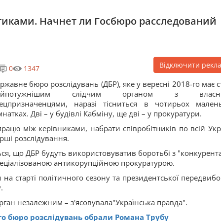
иками. Начнет ли Госбюро расследований
Відключити рекл
0
1347
ржавне бюро розслідувань (ДБР), яке у вересні 2018-го має с
айпотужнішим слідчим органом з власн
ецпризначенцями, наразі тісниться в чотирьох мален
мнатках. Дві – у будівлі Кабміну, ще дві – у прокуратури.
працю між керівниками, набрати співробітників по всій Укра
рші розслідування.
ься, що ДБР будуть використовуватив боротьбі з "конкурент
еціалізованою антикорупційною прокуратурою.
 на старті політичного сезону та президентської передвибо
.
 орган незалежним – з'ясовувала"Українська правда".
о бюро розслідувань обрали Романа Трубу