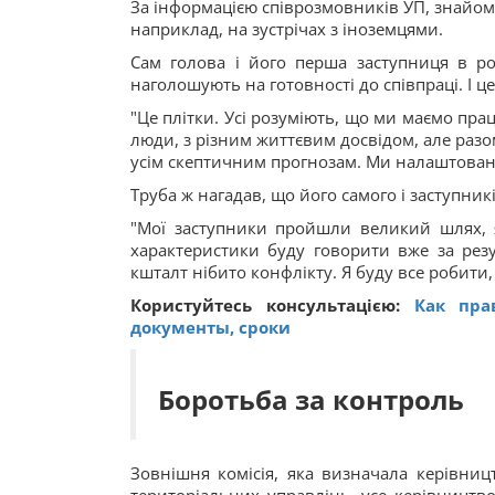
За інформацією співрозмовників УП, знайоми
наприклад, на зустрічах з іноземцями.
Сам голова і його перша заступниця в ро
наголошують на готовності до співпраці. І ц
"Це плітки. Усі розуміють, що ми маємо пра
люди, з різним життєвим досвідом, але разо
усім скептичним прогнозам. Ми налаштовані
Труба ж нагадав, що його самого і заступник
"Мої заступники пройшли великий шлях, я
характеристики буду говорити вже за резу
кшталт нібито конфлікту. Я буду все робити, 
Користуйтесь консультацією:
Как пра
документы, сроки
Боротьба за контроль
Зовнішня комісія, яка визначала керівниц