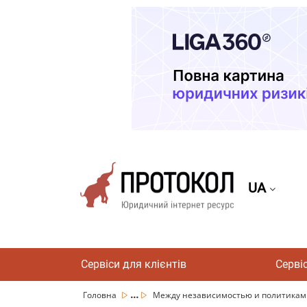
UA
Сервіси для клієнтів
Серві
...
Головна
Между независимостью и политиками.