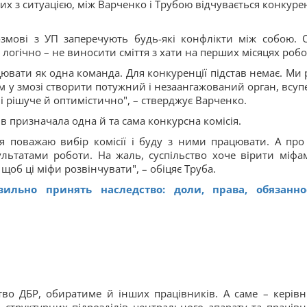
х з ситуацією, між Варченко і Трубою відчувається конкурен
змові з УП заперечують будь-які конфлікти між собою. 
е логічно – не виносити сміття з хати на перших місяцях робо
цювати як одна команда. Для конкуренції підстав немає. Ми р
м у змозі створити потужний і незаангажований орган, всуп
 рішуче й оптимістично", – стверджує Варченко.
ів призначала одна й та сама конкурсна комісія.
 поважаю вибір комісії і буду з ними працювати. А про 
льтатами роботи. На жаль, суспільство хоче вірити міфа
щоб ці міфи розвінчувати", – обіцяє Труба.
вильно принять наследство: доли, права, обязанно
тво ДБР, обиратиме й інших працівників. А саме – керівн