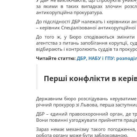
У ДБР не виключають, що спробують уникнут
за якими в таких випадках злочин розсл
антикорупційна прокуратура.
До підслідності ДБР належать і керівники а
– керівник Спеціалізованої антикорупційної
До того ж, у Бюро сподіваються змінити 
агентства з питань запобігання корупції, су
відбирають і контролюють суддів та прокуро
Читайте статтю:
ДБР, НАБУ і ГПУ: розпод
Перші конфлікти в кері
Державним бюро розслідувань керуватиме 
річний прокурор зі Львова, перша заступни
ДБР – єдиний правоохоронний орган, де тр
Вони повинні узгоджувати прийняття праців
Зараз немає механізму такого погодження
робота органу може бути заблокованою.