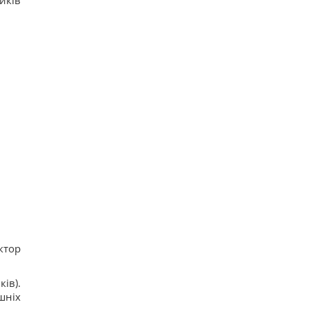
иків
ктор
ів).
шніх