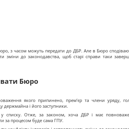
Бюро, з часом можуть передати до ДБР. Але в Бюро сподіваю
ти зміни до законодавства, щоб старі справи таки завер
увати Бюро
новаження якого припинено, прем’єр та члени уряду, го
у держмайна і його заступники.
 у списку. Отже, за законом, хоча ДБР і має повноваж
ти за процесом буде сама ГПУ.