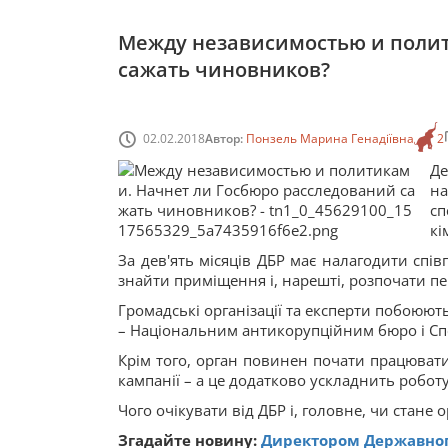
Между независимостью и полит
сажать чиновников?
02.02.2018
Автор:
Понзель Марина Генадіївна
2
Де
н
сп
кі
За дев'ять місяців ДБР має налагодити спів
знайти приміщення і, нарешті, розпочати пе
Громадські організації та експерти побоюют
– Національним антикорупційним бюро і Сп
Крім того, орган повинен почати працювати
кампанії – а це додатково ускладнить роботу
Чого очікувати від ДБР і, головне, чи стане
Згадайте новину:
Директором Державног