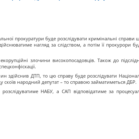
альної прокуратури буде розслідувати кримінальні справи 
йснюватиме нагляд за слідством, а потім її прокурори бу
екорупційні злочини високопосадовців. Також до підслідн
пецконфіскації.
н здійснив ДТП, то цю справу буде розслідувати Націона
у скоїв народний депутат – то справою займатиметься ДБР.
 розслідуватиме НАБУ, а САП відповідатиме за процесуа