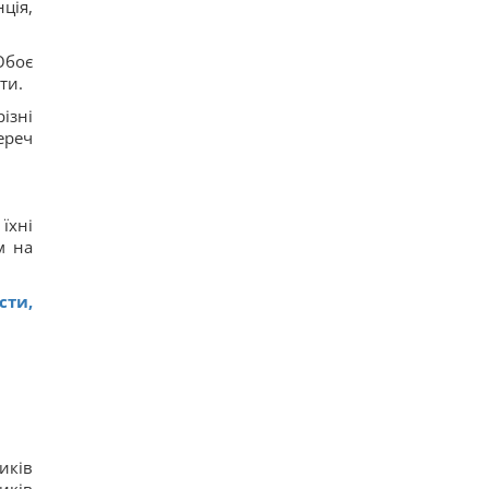
ція,
Обоє
ти.
ізні
ереч
їхні
м на
сти,
иків