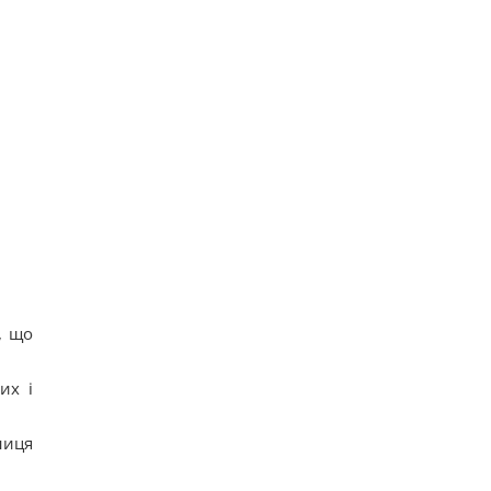
, що
их і
ниця