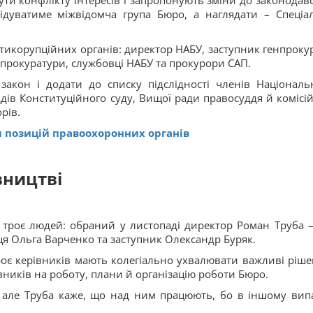
и конфлікту інтересів і запропонують зміни до законодавс
ідуватиме міжвідомча група Бюро, а наглядати – Спеціа
нтикорупційних органів: директор НАБУ, заступник генпроку
 прокуратури, службовці НАБУ та прокурори САП.
закон і додати до списку підслідності членів Національ
ддів Конституційного суду, Вищої ради правосуддя й комісій,
рів.
іл позицій правоохоронних органів
вництві
троє людей: обраний у листопаді директор Роман Труба –
ця Ольга Варченко та заступник Олександр Буряк.
оє керівників мають колегіально ухвалювати важливі ріше
ників на роботу, плани й організацію роботи Бюро.
, але Труба каже, що над ним працюють, бо в іншому вип