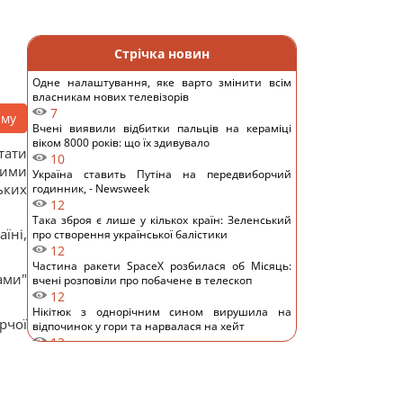
Стрічка новин
Одне налаштування, яке варто змінити всім
власникам нових телевізорів
7
аму
Вчені виявили відбитки пальців на кераміці
віком 8000 років: що їх здивувало
тати
10
ими
Україна ставить Путіна на передвиборчий
ьких
годинник, - Newsweek
12
Така зброя є лише у кількох країн: Зеленський
їні,
про створення української балістики
12
Частина ракети SpaceX розбилася об Місяць:
ами"
вчені розповіли про побачене в телескоп
12
Нікітюк з однорічним сином вирушила на
рчої
відпочинок у гори та нарвалася на хейт
12
Супутник Сатурна обертається настільки
повільно, що його доба триває майже 16 днів
13