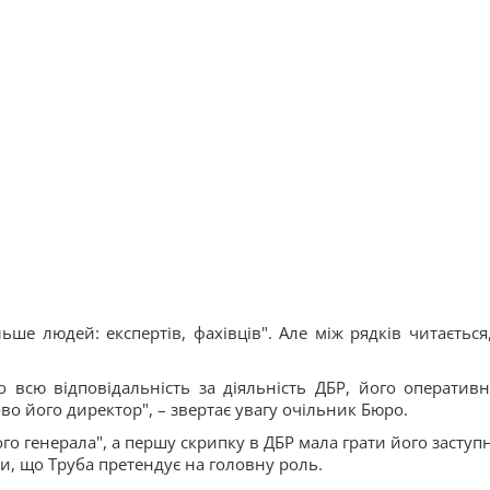
ьше людей: експертів, фахівців". Але між рядків читається
 всю відповідальність за діяльність ДБР, його оперативн
во його директор", – звертає увагу очільник Бюро.
ого генерала", а першу скрипку в ДБР мала грати його заступ
и, що Труба претендує на головну роль.