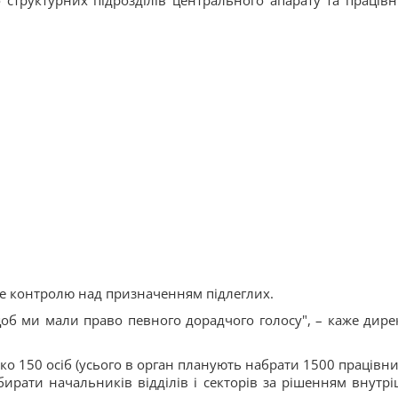
 структурних підрозділів центрального апарату та працівн
ше контролю над призначенням підлеглих.
об ми мали право певного дорадчого голосу", – каже дире
ко 150 осіб (усього в орган планують набрати 1500 працівник
рати начальників відділів і секторів за рішенням внутрі