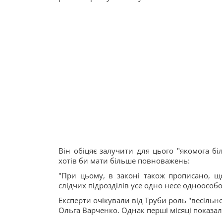
Він обіцяє залучити для цього "якомога біл
хотів би мати більше повноважень:
"При цьому, в законі також прописано, що
слідчих підрозділів усе одно несе одноособо
Експерти очікували від Труби роль "весільн
Ольга Варченко. Однак перші місяці показал