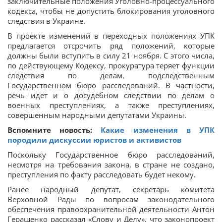
заключительные положения Уголовно-процессуального
кодекса, чтобы не допустить блокирования уголовного
следствия в Украине.
В проекте изменений в переходных положениях УПК
предлагается отсрочить ряд положений, которые
должны были вступить в силу 21 ноября. С этого числа,
по действующему Кодексу, прокуратура теряет функции
следствия по делам, подследственным
Государственном бюро расследований. В частности,
речь идет и о досудебном следствии по делам о
военных преступлениях, а также преступлениях,
совершенным народными депутатами Украины.
Вспомните новость:
Какие изменения в УПК
породили дискуссии юристов и активистов
Поскольку Государственное бюро расследований,
несмотря на требования закона, в стране не создано,
преступления по факту расследовать будет некому.
Ранее народный депутат, секретарь комитета
Верховной Рады по вопросам законодательного
обеспечения правоохранительной деятельности Антон
Геращенко рассказал «Слову и Делу», что законопроект