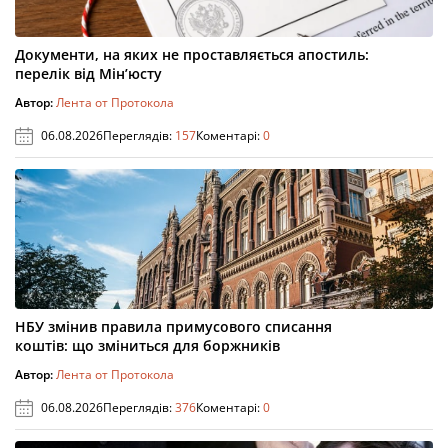
Документи, на яких не проставляється апостиль:
перелік від Мін’юсту
Автор:
Лента от Протокола
06.08.2026
Переглядів:
157
Коментарі:
0
НБУ змінив правила примусового списання
коштів: що зміниться для боржників
Автор:
Лента от Протокола
06.08.2026
Переглядів:
376
Коментарі:
0