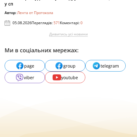
у сп
Автор:
Лента от Протокола
05.08.2026
Переглядів:
571
Коментарі:
0
Дивитись усі новини
Ми в соціальних мережах:
page
group
telegram
viber
youtube