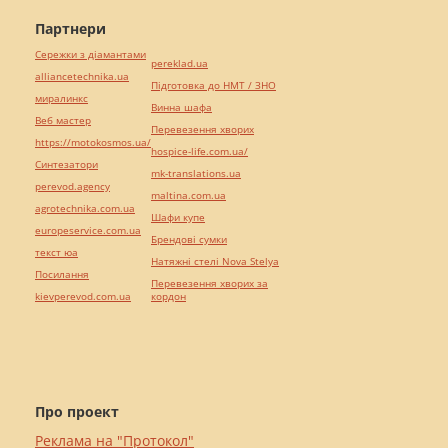
Партнери
Сережки з діамантами
pereklad.ua
alliancetechnika.ua
Підготовка до НМТ / ЗНО
миралинкс
Винна шафа
Веб мастер
Перевезення хворих
https://motokosmos.ua/
hospice-life.com.ua/
Синтезатори
mk-translations.ua
perevod.agency
maltina.com.ua
agrotechnika.com.ua
Шафи купе
europeservice.com.ua
Брендові сумки
текст юа
Натяжні стелі Nova Stelya
Посилання
Перевезення хворих за
kievperevod.com.ua
кордон
Про проект
Реклама на "Протокол"