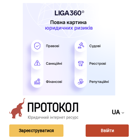
UA
Зареєструватися
Ввійти