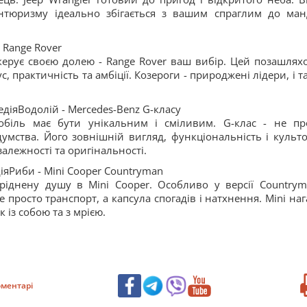
антюризму ідеально збігається з вашим спраглим до ман
- Range Rover
ерує своєю долею - Range Rover ваш вибір. Цей позашлях
с, практичність та амбіції. Козероги - природжені лідери, і 
педіяВодолій - Mercedes-Benz G-класу
біль має бути унікальним і сміливим. G-клас - не пр
думства. Його зовнішній вигляд, функціональність і культ
алежності та оригінальності.
діяРиби - Mini Cooper Countryman
ріднену душу в Mini Cooper. Особливо у версії Countrym
е просто транспорт, а капсула спогадів і натхнення. Mini наг
 із собою та з мрією.
ментарі