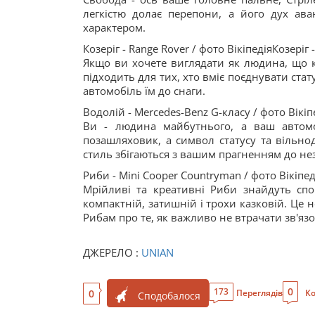
легкістю долає перепони, а його дух ав
характером.
Козеріг - Range Rover / фото ВікіпедіяКозеріг 
Якщо ви хочете виглядати як людина, що к
підходить для тих, хто вміє поєднувати стату
автомобіль їм до снаги.
Водолій - Mercedes-Benz G-класу / фото Вікі
Ви - людина майбутнього, а ваш автомо
позашляховик, а символ статусу та вільно
стиль збігаються з вашим прагненням до нез
Риби - Mini Cooper Countryman / фото Вікіпе
Мрійливі та креативні Риби знайдуть спо
компактній, затишній і трохи казковій. Це н
Рибам про те, як важливо не втрачати зв'язок
ДЖЕРЕЛО :
UNIAN
0
173
0
Переглядів
Ко
Сподобалося