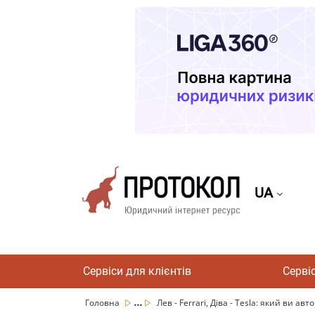
UA
Сервіси для клієнтів
Серві
...
Головна
Лев - Ferrari, Діва - Tesla: який ви авто