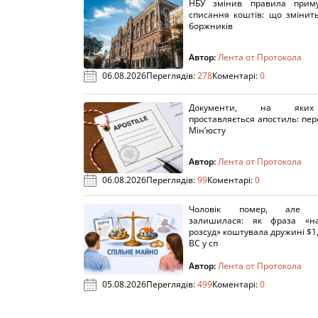
НБУ змінив правила приму
списання коштів: що змінит
боржників
Автор:
Лента от Протокола
06.08.2026
Переглядів:
278
Коментарі:
0
Документи, на яки
проставляється апостиль: пере
Мін’юсту
Автор:
Лента от Протокола
06.08.2026
Переглядів:
99
Коментарі:
0
Чоловік помер, але п
залишилася: як фраза «н
розсуд» коштувала дружині $1,
ВС у сп
Автор:
Лента от Протокола
05.08.2026
Переглядів:
499
Коментарі:
0