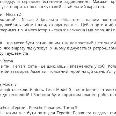
оїздку, а справжнє естетичне задоволення. Масажні крі
 усе говорить про ваш чуттєвий і стабільний характер.
 - Nissan Z
ухливий - Nissan Z ідеально збігається з вашим повітр
у, люблять зміни і швидко адаптуються. Цей спортивний 
ериментів. А його історія - така ж насичена і мінлива, як і в
ії. І що може бути затишнішим, ніж компактний і стильний 
о, яке відразу підкуповує. У ньому відчувається ретро-шарм
ру і душевність.
ri Roma
іні. Ferrari Roma - це шик, міць і впевненість у собі. Кол
т ніби завмирає. Адже ви - головний герой на цій сцені. Уся 
la Model S
ації та екологічність. Tesla Model S - це втілення інтелект
 до технологій і бажання бути корисним планеті роблять в
sche.uaТерези - Porsche Panamera Turbo S
- таким має бути авто для Терезів. Panamera поєднує сти