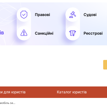
си для юристів
Каталог юристів
мобіль за...