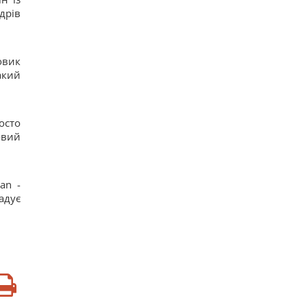
дрів
овик
такий
осто
овий
an -
адує