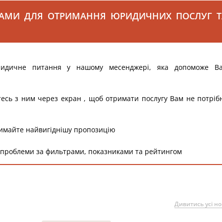
САМИ ДЛЯ ОТРИМАННЯ ЮРИДИЧНИХ ПОСЛУГ Т
ридичне питання у нашому месенджері, яка допоможе В
тесь з ним через екран , щоб отримати послугу Вам не потріб
римайте найвигіднішу пропозицію
 проблеми за фильтрами, показниками та рейтингом
Дивитись усі н