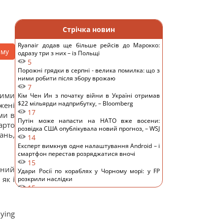
Стрічка новин
Ryanair додав ще більше рейсів до Марокко:
аму
одразу три з них – із Польщі
5
Порожні грядки в серпні - велика помилка: що з
ними робити після збору врожаю
7
вими
Кім Чен Ин з початку війни в Україні отримав
$22 мільярди надприбутку, – Bloomberg
жені
17
ми в
Путін може напасти на НАТО вже восени:
арто
розвідка США опублікувала новий прогноз, – WSJ
ань,
14
Експерт вимкнув одне налаштування Android – і
смартфон перестав розряджатися вночі
15
ений
Удари Росії по кораблях у Чорному морі: у FP
як і
розкрили наслідки
15
У чому полягає користь волоських горіхів для
серця, мозку та зміцнення імунітету
9
ying