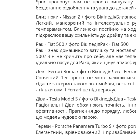
Spur пропонує вам не просто вишукану п
бездоганне оздоблення та увага до деталей -
Близнюки - Nissan Z / фото ВікіпедіяБлизнюки
Легкий, маневрений та інтелектуально р
темпераментом. Близнюки постійно на ход
підкреслює вашу схильність до драйву та експ
Рак - Fiat 500 / фото ВікіпедіяРак - Fiat 500
Рак - знак домашнього затишку та ностальг
500? Він не кричить про себе, але має тепл
ідеально пасує для Рака, який цінує атмосфе
Лев - Ferrari Roma / фото ВікіпедіяЛев - Ferra
Сонячний Лев просто не може залишитися в т
сідаєте за кермо такого автомобіля, весь сві
- тільки вам, і Ferrari це підтверджує.
Діва - Tesla Model S / фото ВікіпедіяДіва - Tes
Раціональні Діви обожнюють точність, іннов
ефективності. Прагнення до порядку, любов
цю модель чудовою парою.
Терези - Porsche Panamera Turbo S / фото por
Елегантний, врівноважений і привабливий 