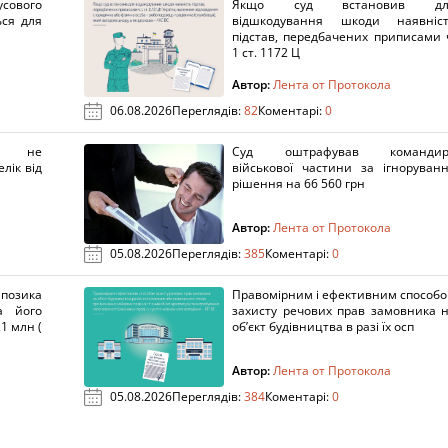
сового
Якщо суд встановив дл
ься для
відшкодування шкоди наявніс
підстав, передбачених приписами 
1 ст. 1172 Ц
Автор:
Лента от Протокола
06.08.2026
Переглядів:
82
Коментарі:
0
х не
Суд оштрафував командир
лік від
військової частини за ігноруван
рішення на 66 560 грн
Автор:
Лента от Протокола
05.08.2026
Переглядів:
385
Коментарі:
0
озика
Правомірним і ефективним способ
а його
захисту речових прав замовника 
1 млн (
об’єкт будівництва в разі їх осп
Автор:
Лента от Протокола
05.08.2026
Переглядів:
384
Коментарі:
0