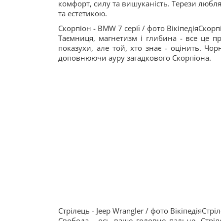
комфорт, силу та вишуканість. Терези люблят
та естетикою.
Скорпіон - BMW 7 серії / фото ВікіпедіяСкорп
Таємниця, магнетизм і глибина - все це п
показухи, але той, хто знає - оцінить. Чор
доповнюючи ауру загадкового Скорпіона.
Стрілець - Jeep Wrangler / фото ВікіпедіяСтріл
Свобода - ось ваше головне пальне, Стріле