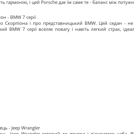
ь гармонію, і цей Porsche дає їм саме те - баланс між потужн
іон - BMW 7 серії
ро Скорпіона і про представницький BMW. Цей седан - не
ний BMW 7 серії вселяє повагу і навіть легкий страх, ідеа
ець - Jeep Wrangler
ць. Jeep Wrangler готовий до пригод і відкритого неба. Ві