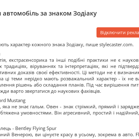
 ви автомобіль за знаком Зодіаку
Відключити рекл
ють характер кожного знака Зодіаку, пише stylecaster.com.
л
нтія, екстрасенсорика та інші подібні практики не є науко
традиціях, віруваннях та інтерпретаціях, які не підтверд
ивних доказів своєї ефективності. Ці методи не є визнани
на ці теми нерідко мають розважальний характер - їх не в
алення рішень або складання планів. Під час вирішення пит
вжди варто звертатися до наукових фахівців.
ord Mustang
 яка не знає гальм. Овен - знак стрімкий, прямий і зарядж
 обтяжена умовностями. Він агресивний, простий і надійний, 
лець - Bentley Flying Spur
аний Венерою, ви цінуєте красу в усьому, зокрема в авто. Fl