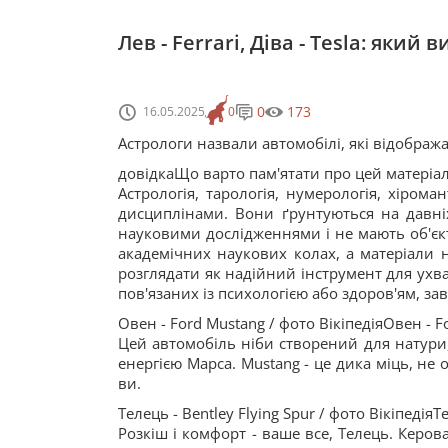
Лев - Ferrari, Діва - Tesla: який
0
173
16.05.2025
0
Астрологи назвали автомобілі, які відобража
довідкаЩо варто пам'ятати про цей матеріа
Астрологія, тарологія, нумерологія, хірома
дисциплінами. Вони ґрунтуються на давніх 
науковими дослідженнями і не мають об'єкт
академічних наукових колах, а матеріали 
розглядати як надійний інструмент для ухв
пов'язаних із психологією або здоров'ям, за
Овен - Ford Mustang / фото ВікіпедіяОвен - F
Цей автомобіль ніби створений для натури,
енергією Марса. Mustang - це дика міць, не
ви.
Телець - Bentley Flying Spur / фото ВікіпедіяТе
Розкіш і комфорт - ваше все, Телець. Керов