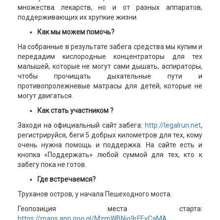
множества лекарств, но и от разных аппаратов,
поддерживающих их хрупкие жизни.
Как мы можем помочь?
На собранные в результате забега средства мы купим и
передадим кислородные концентраторы для тех
малышей, которые не могут сами дышать, аспираторы,
чтобы прочищать дыхательные пути и
противопролежневые матрасы для детей, которые не
могут двигаться.
Как стать участником ?
Заходи на официальный сайт забега:
http://legalrun.net
,
регистрируйся, беги 5 добрых километров для тех, кому
очень нужна помощь и поддержка. На сайте есть и
кнопка «Поддержать» любой суммой для тех, кто к
забегу пока не готов.
Где встречаемся?
Труханов остров, у начала Пешеходного моста.
Геопозиция места старта:
https://maps.app.goo.gl/MzmWBNjo9rFEyCaMA
.