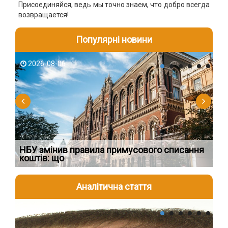
Присоединяйся, ведь мы точно знаем, что добро всегда
возвращается!
Популярні новини
2026-08-06
2
НБУ змінив правила примусового списання
Як
коштів: що
шк
Аналітична стаття
2026-08-04
2