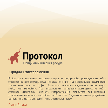
Юридичні застереження
Protocol.ua є власником авторських прав на інформацію, розміщену на веб -
сторінках даного ресурсу, якщо не вказано інше. Під інформацією розуміються
тексти, коментарі, статті, фотозображення, малюнки, ящик-шота, скани, відео,
аудіо, інші матеріали. При використанні матеріалів, розміщених на веб -
сторінках «Протокол» наявність гіперпосилання відкритого для індексації
пошуковими системами на protocol.ua обов`язкове. Під використанням розуміється
копіювання, адаптація, рерайтинг, модифікація тощо.
Повний текст