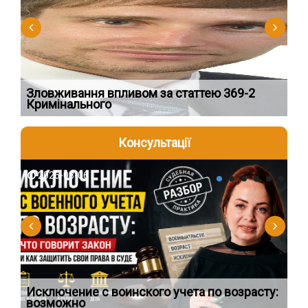
Зловживання впливом за статтею 369-2
Пе
Кримінального
пі
Консультації
2026-08-06
2
Исключение с воинского учета по возрасту:
Сп
возможно
ос