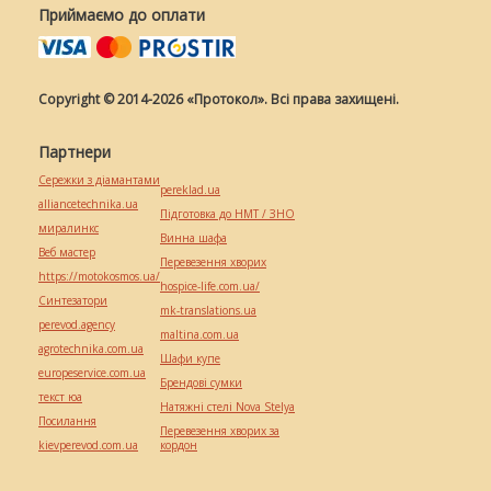
Приймаємо до оплати
Copyright © 2014-2026 «Протокол». Всі права захищені.
Партнери
Сережки з діамантами
pereklad.ua
alliancetechnika.ua
Підготовка до НМТ / ЗНО
миралинкс
Винна шафа
Веб мастер
Перевезення хворих
https://motokosmos.ua/
hospice-life.com.ua/
Синтезатори
mk-translations.ua
perevod.agency
maltina.com.ua
agrotechnika.com.ua
Шафи купе
europeservice.com.ua
Брендові сумки
текст юа
Натяжні стелі Nova Stelya
Посилання
Перевезення хворих за
kievperevod.com.ua
кордон