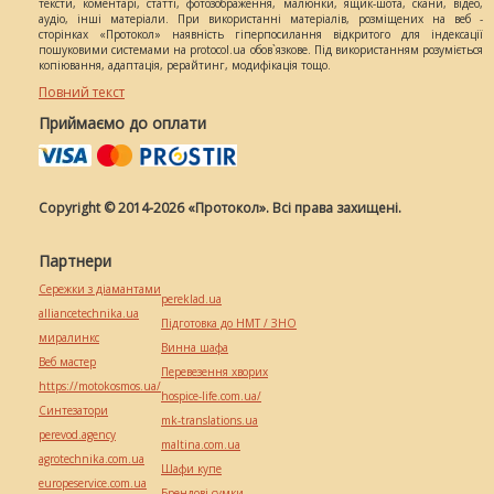
тексти, коментарі, статті, фотозображення, малюнки, ящик-шота, скани, відео,
аудіо, інші матеріали. При використанні матеріалів, розміщених на веб -
сторінках «Протокол» наявність гіперпосилання відкритого для індексації
пошуковими системами на protocol.ua обов`язкове. Під використанням розуміється
копіювання, адаптація, рерайтинг, модифікація тощо.
Повний текст
Приймаємо до оплати
Copyright © 2014-2026 «Протокол». Всі права захищені.
Партнери
Сережки з діамантами
pereklad.ua
alliancetechnika.ua
Підготовка до НМТ / ЗНО
миралинкс
Винна шафа
Веб мастер
Перевезення хворих
https://motokosmos.ua/
hospice-life.com.ua/
Синтезатори
mk-translations.ua
perevod.agency
maltina.com.ua
agrotechnika.com.ua
Шафи купе
europeservice.com.ua
Брендові сумки