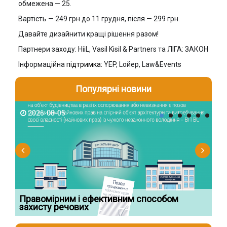
обмежена — 25.
Вартість — 249 грн до 11 грудня, після — 299 грн.
Давайте дизайнити кращі рішення разом!
Партнери заходу: HiiL, Vasil Kisil & Partners та ЛІГА: ЗАКОН
Інформаційна
підтримка:
YEP, Lойер, Law&Events
Популярні новини
2026-08-05
2
Правомірним і ефективним способом
Су
захисту речових
ча