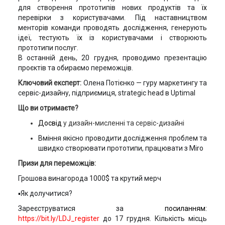
для створення прототипів нових продуктів та
їх
перевірки з користувачами. П
ід наставництвом
менторів команди проводять дослідження, генерують
ідеї, тестують
їх
із користувачами і створюють
прототипи послуг.
В останній день, 20 грудня, проводимо презентацію
проєктів та обираємо переможців.
Ключовий експерт:
Олена Потієнко — гуру маркетингу та
сервіс-дизайну, підприємиця, strategic head в Uptimal
Що ви
отримаєте?
Досвід
у дизайн-мисленні та сервіс-дизайні
Вміння якісно проводити дослідження проблем та
швидко створювати прототипи, працювати з Miro
Призи для переможців:
Грошова винагорода 1000$ та крутий мерч
▪️Як долучитися?
Зареєструватися за
посиланням:
https://bit.ly/LDJ_register
до 17 грудня. Кількість місць