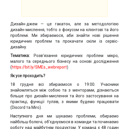
Дизайн-джем — це гакатон, але за методологією
дизайн-мислення, тобто з фокусом на клієнтові та його
проблемі. Ми збираємося, аби знайти нові рішення
юридичних проблем та прокачати скіли із сервіс-
дизайну.
Тематика:
Розв’язання юридичних проблем мікро,
малого та середнього бізнесу на основі дослідження
(
https://bit.ly/SMEs_webreport
)
Як усе проходить?
18 грудня всі збираємося о 19:00. Учасники
знайомляться між собою та з менторами, дізнаються
більше про дизайн-мислення та його застосування на
практиці, функції тулзів, з якими будемо працювати
(Discord та Miro).
Наступного
дня ми шукаємо проблеми, обираємо
найбільш болючі, об’єднуємося в команди та починаємо
роботу над майбутнім продуктом. У команд є 48 годин