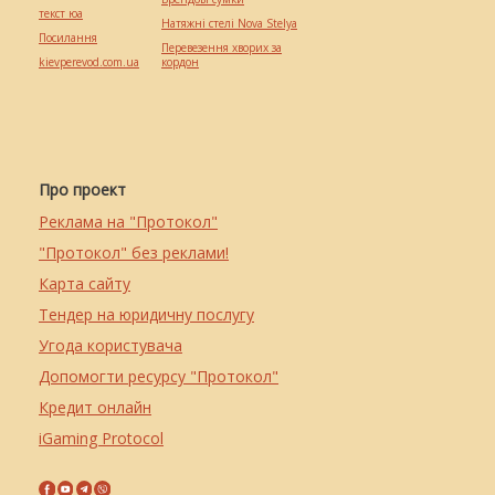
текст юа
Натяжні стелі Nova Stelya
Посилання
Перевезення хворих за
kievperevod.com.ua
кордон
Про проект
Реклама на "Протокол"
"Протокол" без реклами!
Карта сайту
Тендер на юридичну послугу
Угода користувача
Допомогти ресурсу "Протокол"
Кредит онлайн
iGaming Protocol