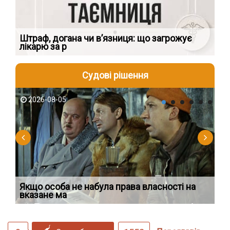
яти
Штраф, догана чи в’язниця: що загрожує
Чи
лікарю за р
пр
Судові рішення
2026-08-05
2
Якщо особа не набула права власності на
Ді
вказане ма
по