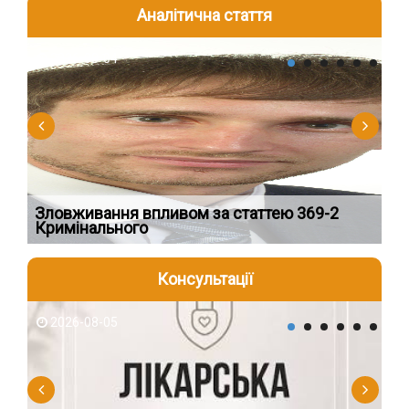
Аналітична стаття
2026-08-04
2
Зловживання впливом за статтею 369-2
Пе
Кримінального
пі
Консультації
2026-08-05
2